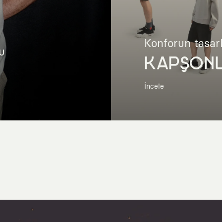
Konforun tasar
u
KAPŞON
İncele