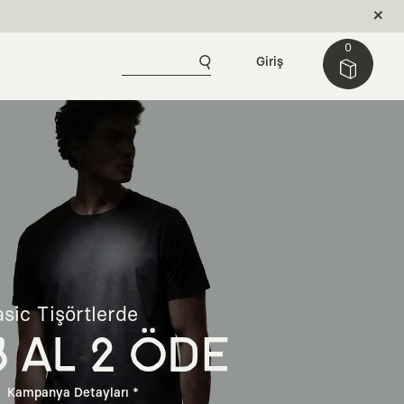
0
Giriş
sic Tişörtlerde
3 AL 2 ÖDE
Kampanya Detayları *