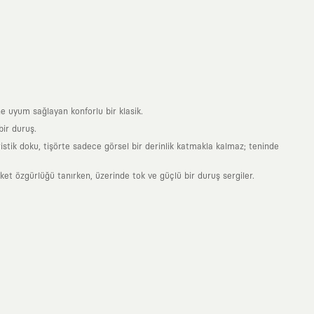
e uyum sağlayan konforlu bir klasik.
ir duruş.
stik doku, tişörte sadece görsel bir derinlik katmakla kalmaz; teninde
 özgürlüğü tanırken, üzerinde tok ve güçlü bir duruş sergiler.
nde taşıdığın her parça, arkasında derin bir anlam ve hikaye barındıran
 giyilip eskiyecek kıyafetler üretmek değil; yıllar boyu dolabının en
sarımla, sıradanlığa meydan okuyan büyük ve yaratıcı bir topluluğun
obal markalarla yaptığımız özel iş birlikleriyle harmanlıyoruz. KAFT