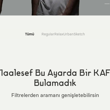
Tümü
Regular
Relax
Urban
Sketch
aalesef Bu Ayarda Bir KA
Bulamadık
Filtrelerden aramanı genişletebilirsin