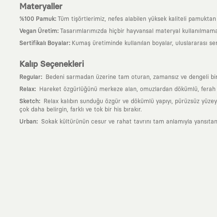
Materyaller
:
%100 Pamuk
Tüm tişörtlerimiz, nefes alabilen yüksek kaliteli pamuktan ü
:
Vegan Üretim
Tasarımlarımızda hiçbir hayvansal materyal kullanılmama
:
Sertifikalı Boyalar
Kumaş üretiminde kullanılan boyalar, uluslararası ser
Kalıp Seçenekleri
:
Regular
Bedeni sarmadan üzerine tam oturan, zamansız ve dengeli bir si
:
Relax
Hareket özgürlüğünü merkeze alan, omuzlardan dökümlü, ferah ve
:
Sketch
Relax kalıbın sunduğu özgür ve dökümlü yapıyı, pürüzsüz yüzeyle
çok daha belirgin, farklı ve tok bir his bırakır.
:
Urban
Sokak kültürünün cesur ve rahat tavrını tam anlamıyla yansıtan
Neden KAFT?
:
Giyilebilir Hikayeler
KAFT sıradan bir giyim markası değil; kanvasını far
özgün bir sanat eseridir.
:
Zamansız Tasarımlar
Klasik moda dünyasının dayattığı sezonluk trendl
değerli parçası olarak kalacak, hikayesini ve estetik değerini hiçbir 
:
Yaratıcı Bir Topluluk
KAFT, keşfetmeyi sevenlerin, sanata tutkuyla bağlı
parçası olursun.
:
Global İş Birlikleri
Kendi tasarım mutfağımızın gücünü, dünyanın dört bir 