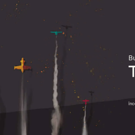
Bu
İnc