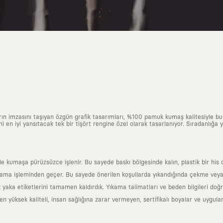
arın imzasını taşıyan özgün grafik tasarımları, %100 pamuk kumaş kalitesiyle b
ni en iyi yansıtacak tek bir tişört rengine özel olarak tasarlanıyor. Sıradanlığa
yle kumaşa pürüzsüzce işlenir. Bu sayede baskı bölgesinde kalın, plastik bir h
ama işleminden geçer. Bu sayede önerilen koşullarda yıkandığında çekme veya
k yaka etiketlerini tamamen kaldırdık. Yıkama talimatları ve beden bilgileri do
yüksek kaliteli, insan sağlığına zarar vermeyen, sertifikalı boyalar ve uygulan