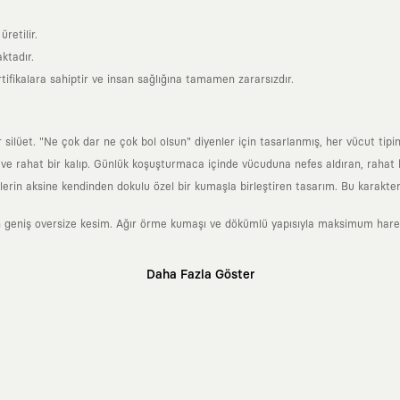
retilir.
ktadır.
tifikalara sahiptir ve insan sağlığına tamamen zararsızdır.
lüet. "Ne çok dar ne çok bol olsun" diyenler için tasarlanmış, her vücut tipin
 rahat bir kalıp. Günlük koşuşturmaca içinde vücuduna nefes aldıran, rahat b
rin aksine kendinden dokulu özel bir kumaşla birleştiren tasarım. Bu karakteri
 geniş oversize kesim. Ağır örme kumaşı ve dökümlü yapısıyla maksimum hareket
Daha Fazla Göster
klı sanatçılara ve yaratıcı zihinlere açık tutan bir tasarım platformudur. Üzeri
erden ve hızlı tüketim döngülerinden tamamen uzağız. Amacımız sadece birkaç ay
zaman kaybetmeyen zamansız tasarımlar ortaya koymaktır.
 olanların ve şehri özgürce adımlayanların ortak dilidir. Üzerinde taşıdığın ta
yanından bağımsız illüstratörler, sanatçılar ve kendi alanında vizyoner olan gl