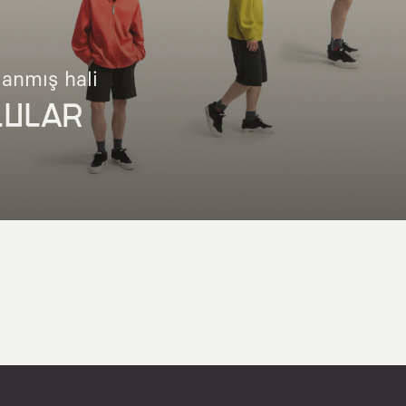
lanmış hali
LULAR