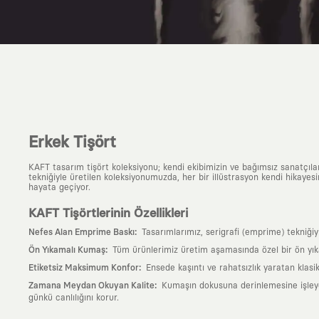
Erkek Tişört
KAFT tasarım tişört koleksiyonu; kendi ekibimizin ve bağımsız sanatçıl
tekniğiyle üretilen koleksiyonumuzda, her bir illüstrasyon kendi hikayesi
hayata geçiyor.
KAFT Tişörtlerinin Özellikleri
:
Nefes Alan Emprime Baskı
Tasarımlarımız, serigrafi (emprime) tekniği
:
Ön Yıkamalı Kumaş
Tüm ürünlerimiz üretim aşamasında özel bir ön yık
:
Etiketsiz Maksimum Konfor
Ensede kaşıntı ve rahatsızlık yaratan klasi
:
Zamana Meydan Okuyan Kalite
Kumaşın dokusuna derinlemesine işleyen 
günkü canlılığını korur.