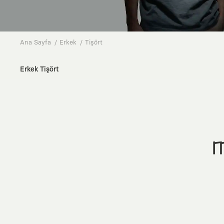
Ana Sayfa
Erkek
Tişört
Erkek Tişört
M