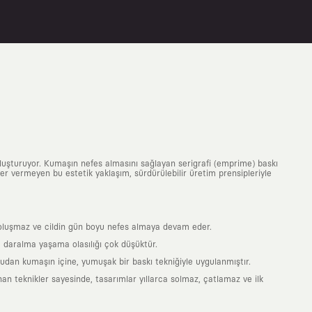
uluşturuyor. Kumaşın nefes almasını sağlayan serigrafi (emprime) baskı
 yer vermeyen bu estetik yaklaşım, sürdürülebilir üretim prensipleriyle
is oluşmaz ve cildin gün boyu nefes almaya devam eder.
 daralma yaşama olasılığı çok düşüktür.
ğrudan kumaşın içine, yumuşak bir baskı tekniğiyle uygulanmıştır.
an teknikler sayesinde, tasarımlar yıllarca solmaz, çatlamaz ve ilk