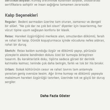
:
Sertifikalı Boyalar
Kumaş üretiminde kullanılan boyalar, uluslararası
sertifikalara sahiptir ve insan sağlığına tamamen zararsızdır.
Kalıp Seçenekleri
:
Regular
Bedeni sarmadan üzerine tam oturan, zamansız ve dengeli
bir silüet. "Ne çok dar ne çok bol olsun" diyenler için tasarlanmış, her
vücut tipine uyum sağlayan konforlu bir klasik.
:
Relax
Hareket özgürlüğünü merkeze alan, omuzlardan dökümlü, ferah
ve rahat bir kalıp. Günlük koşuşturmaca içinde vücuduna nefes aldıran,
rahat bir duruş.
:
Sketch
Relax kalıbın sunduğu özgür ve dökümlü yapıyı, pürüzsüz
yüzeylerin aksine kendinden dokulu özel bir kumaşla birleştiren
tasarım. Bu karakteristik doku, tişörte sadece görsel bir derinlik
katmakla kalmaz; teninde çok daha belirgin, farklı ve tok bir his bırakır.
:
Urban
Sokak kültürünün cesur ve rahat tavrını tam anlamıyla
yansıtan geniş oversize kesim. Ağır örme kumaşı ve dökümlü yapısıyla
maksimum hareket özgürlüğü tanırken, üzerinde tok ve güçlü bir duruş
sergiler.
Neden KAFT?
Daha Fazla Göster
:
Giyilebilir Hikayeler
KAFT sıradan bir giyim markası değil; kanvasını
farklı sanatçılara ve yaratıcı zihinlere açık tutan bir tasarım
platformudur. Üzerinde taşıdığın her parça, arkasında derin bir anlam