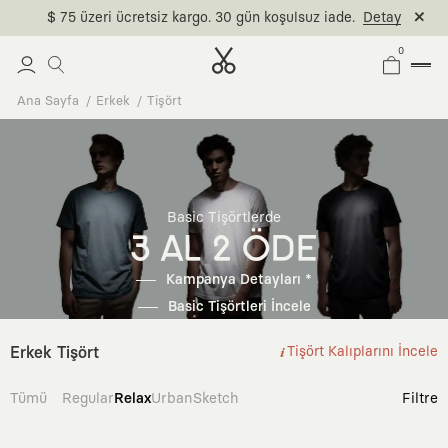
$ 75 üzeri ücretsiz kargo. 30 gün koşulsuz iade.
Detay
0
Ana Sayfa
Erkek
Tişört
Basic Tişörtlerde
3 AL 2 ÖDE
Kampanya Detayları *
Basic Tişörtleri İncele
Erkek Tişört
Tişört Kalıplarını İncele
Tümü
Regular
Relax
Urban
Sketch
Filtre