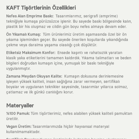
KAFT Tişörtlerinin Özellikleri
:
Nefes Alan Emprime Baskı
Tasarımlarımız, serigrafi (emprime)
tekniğiyle kumaşa pürüzsüzce işlenir. Bu sayede baskı bölgesinde kalın,
plastik bir his oluşmaz ve cildin gün boyu nefes almaya devam eder.
:
Ön Yıkamalı Kumaş
Tüm ürünlerimiz üretim aşamasında özel bir ön
yıkama işleminden geçer. Bu sayede önerilen koşullarda yıkandığında
çekme veya daralma yaşama olasılığı çok düşüktür.
:
Etiketsiz Maksimum Konfor
Ensede kaşıntı ve rahatsızlık yaratan
klasik yaka etiketlerini tamamen kaldırdık. Yıkama talimatları ve beden
bilgileri doğrudan kumaşın içine, yumuşak bir baskı tekniğiyle
uygulanmıştır.
:
Zamana Meydan Okuyan Kalite
Kumaşın dokusuna derinlemesine
işleyen yüksek kaliteli, insan sağlığına zarar vermeyen, sertifikalı
boyalar ve uygulanan teknikler sayesinde, tasarımlar yıllarca solmaz,
çatlamaz ve ilk günkü canlılığını korur.
Materyaller
:
%100 Pamuk
Tüm tişörtlerimiz, nefes alabilen yüksek kaliteli pamuktan
üretilir.
:
Vegan Üretim
Tasarımlarımızda hiçbir hayvansal materyal
kullanılmamaktadır.