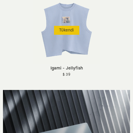
Tükendi
Igami - Jellyfish
$ 39