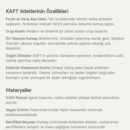
KAFT Atletlerinin Özellikleri
:
Ferah ve Hava Alan Doku
Yaz sıcaklarında teninin nefes almasını
sağlayan, terlemeyi önleyen %100 pamuklu dokuma kumaş yapısı.
:
Crop Kesim
Modern ve dinamik bir silüet sunan crop tasarım.
:
Ön Yıkamalı Kumaş
Atletlerimiz, önceden yıkanmış olarak gelir; böylece
önerilen yıkama koşulları sonrasında çekme yapma olasılığı çok
düşüktür.
:
Özgün Detaylar
KAFT'ın yaratıcı dünyasını yansıtan, sıradanlıktan uzak,
özenle işlenmiş nakış detayları.
:
Etiketsiz Maksimum Konfor
Enseyi tahriş eden klasik etiketleri
tamamen kaldırdık. Yıkama talimatları ve beden bilgileri doğrudan
kumaşın içine, yumuşak bir baskı tekniğiyle uygulanmıştır.
Materyaller
:
%100 Pamuk
Igami tasarımı, nefes alabilen yüksek kaliteli pamuktan
üretilir.
:
Vegan Üretim
Tasarımlarımızda hiçbir hayvansal materyal
kullanılmamaktadır.
:
Sertifikalı Boyalar
Kumaş üretiminde kullanılan boyalar, uluslararası
sertifikalara sahiptir ve insan sağlığına tamamen zararsızdır.