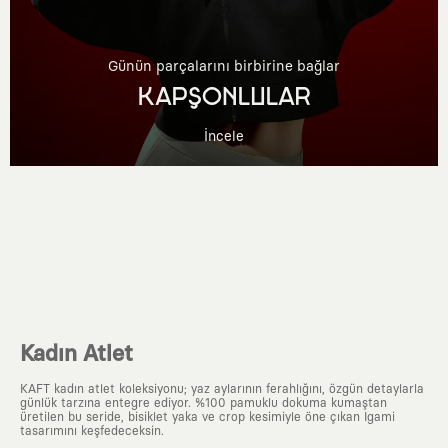
Günün parçalarını birbirine bağlar
KAPŞONLULAR
İncele
Kadın Atlet
KAFT kadın atlet koleksiyonu; yaz aylarının ferahlığını, özgün detaylarla
günlük tarzına entegre ediyor. %100 pamuklu dokuma kumaştan
üretilen bu seride, bisiklet yaka ve crop kesimiyle öne çıkan Igami
tasarımını keşfedeceksin.