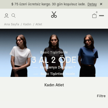
$ 75 üzeri ücretsiz kargo. 30 gün koşulsuz iade.
Detay
0
Ana Sayfa
Kadın
Atlet
Basic Tişörtlerde
3 AL 2 ÖDE
Kampanya Detayları *
Basic Tişörtleri İncele
Kadın Atlet
Filtre