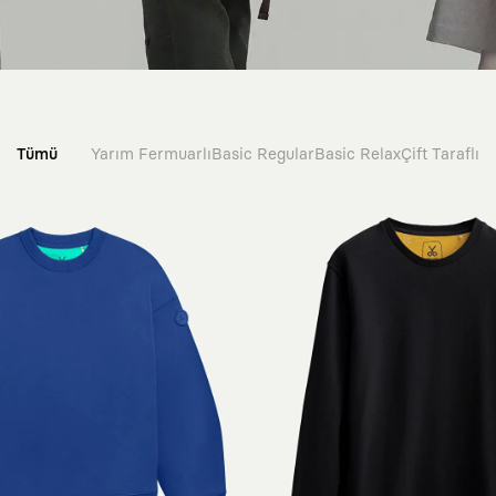
Tümü
Yarım Fermuarlı
Basic Regular
Basic Relax
Çift Taraflı