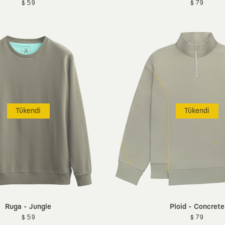
$ 59
$ 79
Tükendi
Tükendi
Ruga - Jungle
Ploid - Concrete
$ 59
$ 79