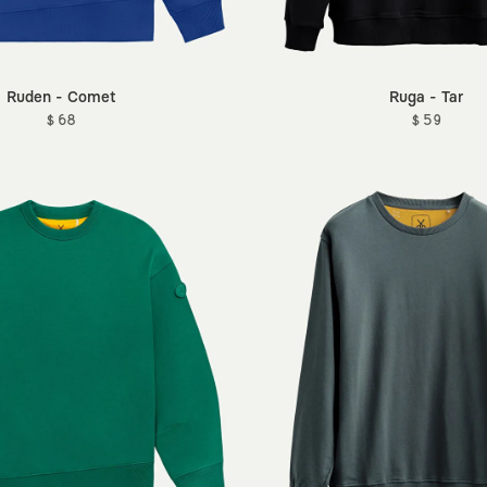
Ruden - Comet
Ruga - Tar
$ 68
$ 59