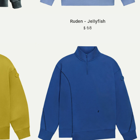
Ruden - Jellyfish
$ 68