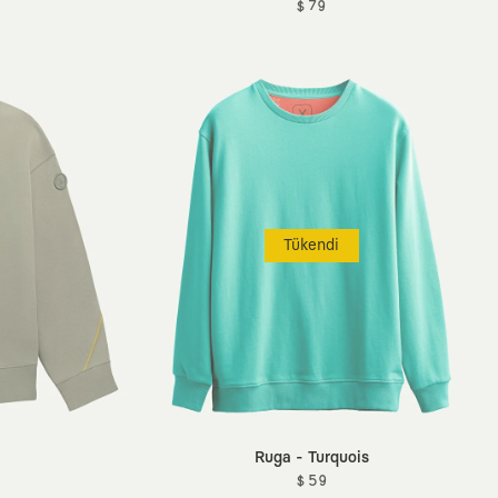
$ 79
Tükendi
Ruga - Turquois
$ 59