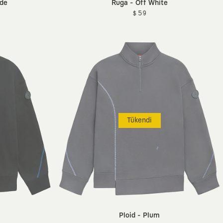
ade
Ruga - Off White
$ 59
Tükendi
Ploid - Plum