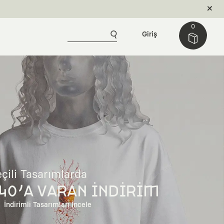
0
Giriş
çili Tasarımlarda
40'A VARAN İNDİRİM
İndirimli Tasarımları İncele