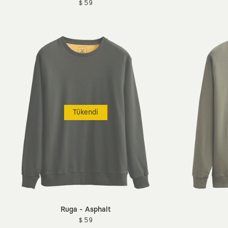
$ 59
Tükendi
Ruga - Asphalt
$ 59