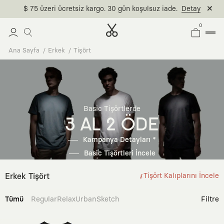
$ 75 üzeri ücretsiz kargo. 30 gün koşulsuz iade.
Detay
0
Ana Sayfa
Erkek
Tişört
Basic Tişörtlerde
3 AL 2 ÖDE
Kampanya Detayları *
Basic Tişörtleri İncele
Erkek Tişört
Tişört Kalıplarını İncele
Tümü
Regular
Relax
Urban
Sketch
Filtre