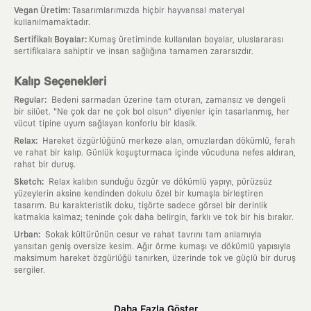
:
Vegan Üretim
Tasarımlarımızda hiçbir hayvansal materyal
kullanılmamaktadır.
:
Sertifikalı Boyalar
Kumaş üretiminde kullanılan boyalar, uluslararası
sertifikalara sahiptir ve insan sağlığına tamamen zararsızdır.
Kalıp Seçenekleri
:
Regular
Bedeni sarmadan üzerine tam oturan, zamansız ve dengeli
bir silüet. "Ne çok dar ne çok bol olsun" diyenler için tasarlanmış, her
vücut tipine uyum sağlayan konforlu bir klasik.
:
Relax
Hareket özgürlüğünü merkeze alan, omuzlardan dökümlü, ferah
ve rahat bir kalıp. Günlük koşuşturmaca içinde vücuduna nefes aldıran,
rahat bir duruş.
:
Sketch
Relax kalıbın sunduğu özgür ve dökümlü yapıyı, pürüzsüz
yüzeylerin aksine kendinden dokulu özel bir kumaşla birleştiren
tasarım. Bu karakteristik doku, tişörte sadece görsel bir derinlik
katmakla kalmaz; teninde çok daha belirgin, farklı ve tok bir his bırakır.
:
Urban
Sokak kültürünün cesur ve rahat tavrını tam anlamıyla
yansıtan geniş oversize kesim. Ağır örme kumaşı ve dökümlü yapısıyla
maksimum hareket özgürlüğü tanırken, üzerinde tok ve güçlü bir duruş
sergiler.
Neden KAFT?
Daha Fazla Göster