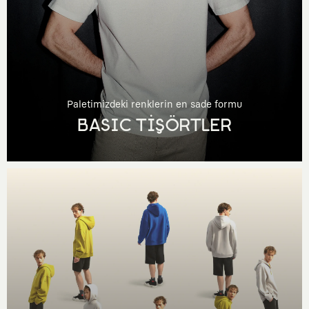
Paletimizdeki renklerin en sade formu
BASIC TİŞÖRTLER