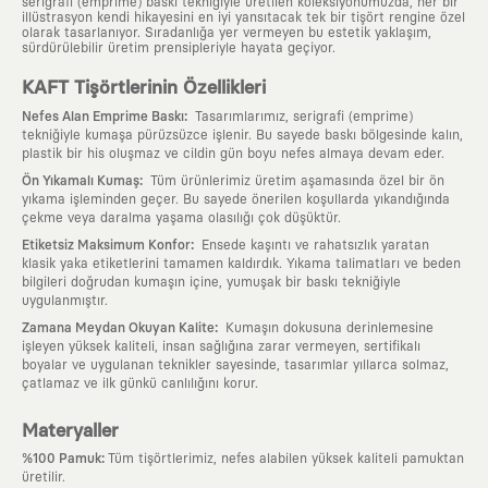
serigrafi (emprime) baskı tekniğiyle üretilen koleksiyonumuzda, her bir
illüstrasyon kendi hikayesini en iyi yansıtacak tek bir tişört rengine özel
olarak tasarlanıyor. Sıradanlığa yer vermeyen bu estetik yaklaşım,
sürdürülebilir üretim prensipleriyle hayata geçiyor.
KAFT Tişörtlerinin Özellikleri
:
Nefes Alan Emprime Baskı
Tasarımlarımız, serigrafi (emprime)
tekniğiyle kumaşa pürüzsüzce işlenir. Bu sayede baskı bölgesinde kalın,
plastik bir his oluşmaz ve cildin gün boyu nefes almaya devam eder.
:
Ön Yıkamalı Kumaş
Tüm ürünlerimiz üretim aşamasında özel bir ön
yıkama işleminden geçer. Bu sayede önerilen koşullarda yıkandığında
çekme veya daralma yaşama olasılığı çok düşüktür.
:
Etiketsiz Maksimum Konfor
Ensede kaşıntı ve rahatsızlık yaratan
klasik yaka etiketlerini tamamen kaldırdık. Yıkama talimatları ve beden
bilgileri doğrudan kumaşın içine, yumuşak bir baskı tekniğiyle
uygulanmıştır.
:
Zamana Meydan Okuyan Kalite
Kumaşın dokusuna derinlemesine
işleyen yüksek kaliteli, insan sağlığına zarar vermeyen, sertifikalı
boyalar ve uygulanan teknikler sayesinde, tasarımlar yıllarca solmaz,
çatlamaz ve ilk günkü canlılığını korur.
Materyaller
:
%100 Pamuk
Tüm tişörtlerimiz, nefes alabilen yüksek kaliteli pamuktan
üretilir.