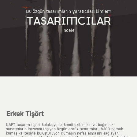
Bu özgün tasarımların yaratıcıları kimler?
TASARIMCILAR
İncele
Erkek Tişört
KAFT tasarım tişört koleksiyonu; kendi ekibimizin ve bağımsız
sanatçıların imzasını taşıyan özgün grafik tasarımları, %100 pamuk
kumaş kalitesiyle buluşturuyor. Kumaşın nefes almasını sağlayan