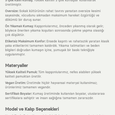
:
3 İplik Kalın Kumaş
Yüksek kaliteli 3 iplik kumaşlar kullanılarak
üretilmiştir.
:
Oversize
Sokak kültürünün rahat tavrını yansıtan oversize kesimi
sayesinde, vücudunu sıkmadan maksimum hareket özgürlüğü ve
dökümlü bir duruş sunar.
:
Ön Yıkamalı Kumaş
Kapşonlularımız, önceden yıkanmış olarak gelir;
böylece önerilen yıkama koşulları sonrasında çekme yapma olasılığı
çok düşüktür.
:
Etiketsiz Maksimum Konfor
Ensede kaşıntı ve rahatsızlık yaratan klasik
yaka etiketlerini tamamen kaldırdık. Yıkama talimatları ve beden
bilgileri doğrudan kumaşın içine, yumuşak bir baskı tekniğiyle
uygulanmıştır.
Materyaller
:
Yüksek Kaliteli Pamuk
Tüm kapşonlularımız, nefes alabilen yüksek
kaliteli pamuktan üretilir.
:
Vegan Üretim
Üretimde hiçbir hayvansal materyal kullanılmaz;
ürünlerimiz tamamen vegandır.
:
Sertifikalı Boyalar
Kumaş üretiminde kullanılan boyalar, uluslararası
sertifikalara sahiptir ve insan sağlığına tamamen zararsızdır.
Model ve Kalıp Seçenekleri