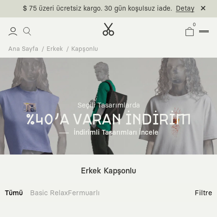
$ 75 üzeri ücretsiz kargo. 30 gün koşulsuz iade.
Detay
0
Ana Sayfa
Erkek
Kapşonlu
Seçili Tasarımlarda
%40'A VARAN İNDİRİM
İndirimli Tasarımları İncele
Erkek Kapşonlu
Tümü
Basic Relax
Fermuarlı
Filtre