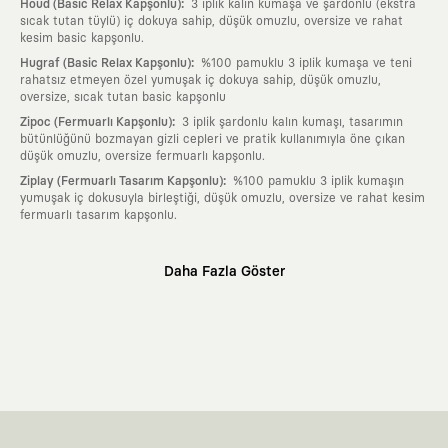
:
Houd (Basic Relax Kapşonlu)
3 iplik kalın kumaşa ve şardonlu (ekstra
sıcak tutan tüylü) iç dokuya sahip, düşük omuzlu, oversize ve rahat
kesim basic kapşonlu.
:
Hugraf (Basic Relax Kapşonlu)
%100 pamuklu 3 iplik kumaşa ve teni
rahatsız etmeyen özel yumuşak iç dokuya sahip, düşük omuzlu,
oversize, sıcak tutan basic kapşonlu
:
Zipoc (Fermuarlı Kapşonlu)
3 iplik şardonlu kalın kumaşı, tasarımın
bütünlüğünü bozmayan gizli cepleri ve pratik kullanımıyla öne çıkan
düşük omuzlu, oversize fermuarlı kapşonlu.
:
Ziplay (Fermuarlı Tasarım Kapşonlu)
%100 pamuklu 3 iplik kumaşın
yumuşak iç dokusuyla birleştiği, düşük omuzlu, oversize ve rahat kesim
fermuarlı tasarım kapşonlu.
Neden KAFT?
Daha Fazla Göster
:
Giyilebilir Hikayeler
KAFT sıradan bir giyim markası değil; kanvasını
farklı sanatçılara ve yaratıcı zihinlere açık tutan bir tasarım
platformudur. Üzerinde taşıdığın her parça, arkasında derin bir anlam
ve hikaye barındıran özgün bir sanat eseridir.
:
Zamansız Tasarımlar
Klasik moda dünyasının dayattığı sezonluk
trendlerden ve hızlı tüketim döngülerinden tamamen uzağız. Amacımız
sadece birkaç ay giyilip eskiyecek kıyafetler üretmek değil; yıllar boyu
dolabının en değerli parçası olarak kalacak, hikayesini ve estetik
değerini hiçbir zaman kaybetmeyen zamansız tasarımlar ortaya
koymaktır.