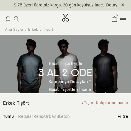
$ 75 üzeri ücretsiz kargo. 30 gün koşulsuz iade.
Detay
0
Ana Sayfa
Erkek
Tişört
Basic Tişörtlerde
3 AL 2 ÖDE
Kampanya Detayları *
Basic Tişörtleri İncele
Erkek Tişört
Tişört Kalıplarını İncele
Tümü
Regular
Relax
Urban
Sketch
Filtre