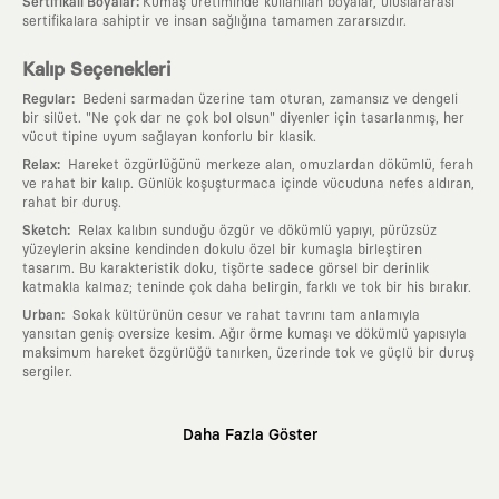
:
Sertifikalı Boyalar
Kumaş üretiminde kullanılan boyalar, uluslararası
sertifikalara sahiptir ve insan sağlığına tamamen zararsızdır.
Kalıp Seçenekleri
:
Regular
Bedeni sarmadan üzerine tam oturan, zamansız ve dengeli
bir silüet. "Ne çok dar ne çok bol olsun" diyenler için tasarlanmış, her
vücut tipine uyum sağlayan konforlu bir klasik.
:
Relax
Hareket özgürlüğünü merkeze alan, omuzlardan dökümlü, ferah
ve rahat bir kalıp. Günlük koşuşturmaca içinde vücuduna nefes aldıran,
rahat bir duruş.
:
Sketch
Relax kalıbın sunduğu özgür ve dökümlü yapıyı, pürüzsüz
yüzeylerin aksine kendinden dokulu özel bir kumaşla birleştiren
tasarım. Bu karakteristik doku, tişörte sadece görsel bir derinlik
katmakla kalmaz; teninde çok daha belirgin, farklı ve tok bir his bırakır.
:
Urban
Sokak kültürünün cesur ve rahat tavrını tam anlamıyla
yansıtan geniş oversize kesim. Ağır örme kumaşı ve dökümlü yapısıyla
maksimum hareket özgürlüğü tanırken, üzerinde tok ve güçlü bir duruş
sergiler.
Neden KAFT?
Daha Fazla Göster
:
Giyilebilir Hikayeler
KAFT sıradan bir giyim markası değil; kanvasını
farklı sanatçılara ve yaratıcı zihinlere açık tutan bir tasarım
platformudur. Üzerinde taşıdığın her parça, arkasında derin bir anlam