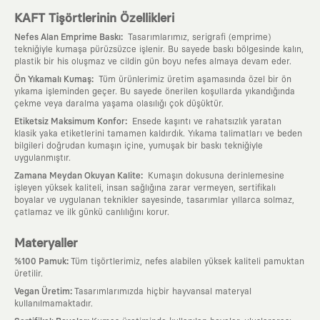
KAFT Tişörtlerinin Özellikleri
:
Nefes Alan Emprime Baskı
Tasarımlarımız, serigrafi (emprime)
tekniğiyle kumaşa pürüzsüzce işlenir. Bu sayede baskı bölgesinde kalın,
plastik bir his oluşmaz ve cildin gün boyu nefes almaya devam eder.
:
Ön Yıkamalı Kumaş
Tüm ürünlerimiz üretim aşamasında özel bir ön
yıkama işleminden geçer. Bu sayede önerilen koşullarda yıkandığında
çekme veya daralma yaşama olasılığı çok düşüktür.
:
Etiketsiz Maksimum Konfor
Ensede kaşıntı ve rahatsızlık yaratan
klasik yaka etiketlerini tamamen kaldırdık. Yıkama talimatları ve beden
bilgileri doğrudan kumaşın içine, yumuşak bir baskı tekniğiyle
uygulanmıştır.
:
Zamana Meydan Okuyan Kalite
Kumaşın dokusuna derinlemesine
işleyen yüksek kaliteli, insan sağlığına zarar vermeyen, sertifikalı
boyalar ve uygulanan teknikler sayesinde, tasarımlar yıllarca solmaz,
çatlamaz ve ilk günkü canlılığını korur.
Materyaller
:
%100 Pamuk
Tüm tişörtlerimiz, nefes alabilen yüksek kaliteli pamuktan
üretilir.
:
Vegan Üretim
Tasarımlarımızda hiçbir hayvansal materyal
kullanılmamaktadır.