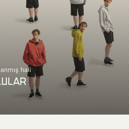
lanmış hali
LULAR