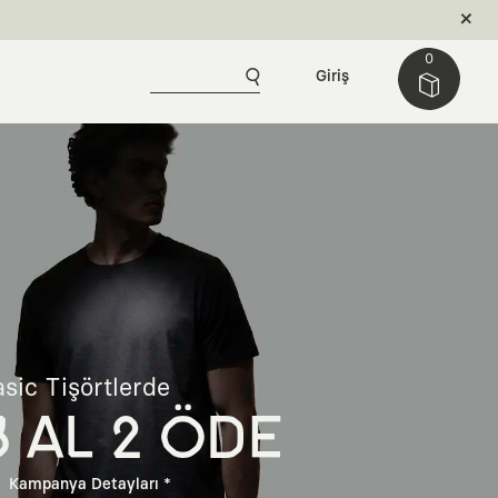
0
Giriş
sic Tişörtlerde
3 AL 2 ÖDE
Kampanya Detayları *