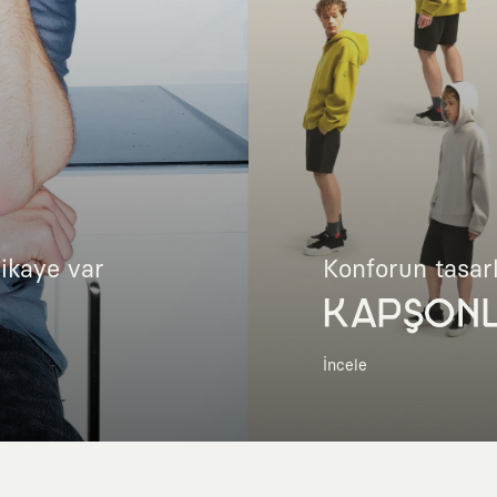
hikaye var
Konforun tasar
KAPŞON
İncele