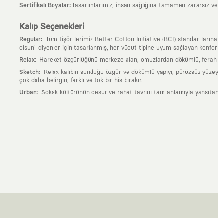
:
Sertifikalı Boyalar
Tasarımlarımız, insan sağlığına tamamen zararsız ve ul
Kalıp Seçenekleri
:
Regular
Tüm tişörtlerimiz Better Cotton Initiative (BCI) standartların
olsun" diyenler için tasarlanmış, her vücut tipine uyum sağlayan konforlu
:
Relax
Hareket özgürlüğünü merkeze alan, omuzlardan dökümlü, ferah ve
:
Sketch
Relax kalıbın sunduğu özgür ve dökümlü yapıyı, pürüzsüz yüzeyle
çok daha belirgin, farklı ve tok bir his bırakır.
:
Urban
Sokak kültürünün cesur ve rahat tavrını tam anlamıyla yansıtan
Neden KAFT?
:
Giyilebilir Hikayeler
KAFT sıradan bir giyim markası değil; kanvasını far
özgün bir sanat eseridir.
:
Zamansız Tasarımlar
Klasik moda dünyasının dayattığı sezonluk trendl
değerli parçası olarak kalacak, hikayesini ve estetik değerini hiçbir 
:
Yaratıcı Bir Topluluk
KAFT, keşfetmeyi sevenlerin, sanata tutkuyla bağlı
parçası olursun.
:
Global İş Birlikleri
Kendi tasarım mutfağımızın gücünü, dünyanın dört bir 
kanvası, farklı disiplinlerin, kültürlerin ve yaratıcı zihinlerin buluşup yep
:
360 Derece Entegre Kalite
Tasarımdan üretime, yazılımdan müşteri de
standartlarında ve tavizsiz bir kaliteyle üretilmesini garanti eder.