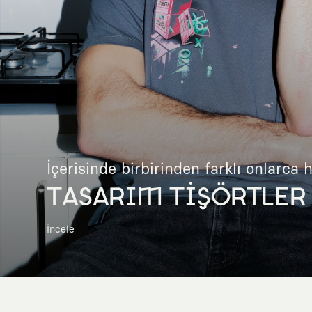
İçerisinde birbirinden farklı onlarca 
TASARIM TİŞÖRTLER
İncele