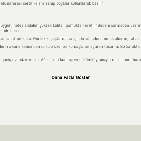
uslararası sertifikalara sahip boyalar kullanılarak basılır.
a uygun, nefes alabilen yüksek kaliteli pamuktan üretilir.Bedeni sarmadan üzeri
 bir klasik.
 rahat bir kalıp. Günlük koşuşturmaca içinde vücuduna nefes aldıran, rahat b
rin aksine kendinden dokulu özel bir kumaşla birleştiren tasarım. Bu karakteri
 geniş oversize kesim. Ağır örme kumaşı ve dökümlü yapısıyla maksimum hareket
Daha Fazla Göster
klı sanatçılara ve yaratıcı zihinlere açık tutan bir tasarım platformudur. Üzeri
erden ve hızlı tüketim döngülerinden tamamen uzağız. Amacımız sadece birkaç ay
zaman kaybetmeyen zamansız tasarımlar ortaya koymaktır.
 olanların ve şehri özgürce adımlayanların ortak dilidir. Üzerinde taşıdığın ta
yanından bağımsız illüstratörler, sanatçılar ve kendi alanında vizyoner olan gl
yeni hikayeler anlattığı ortak bir platformdur.
neyimine kadar tüm süreçlerimizi kendi içimizde, büyük bir tutkuyla yönetiyo