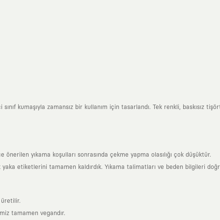
ınıf kumaşıyla zamansız bir kullanım için tasarlandı. Tek renkli, baskısız tişörtl
ce önerilen yıkama koşulları sonrasında çekme yapma olasılığı çok düşüktür.
k yaka etiketlerini tamamen kaldırdık. Yıkama talimatları ve beden bilgileri doğ
retilir.
rimiz tamamen vegandır.