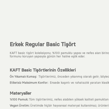
Erkek Regular Basic Tişört
KAFT basic tişört koleksiyonu; %100 pamuklu yapısı ve nefes alan birinci s
formunu koruyan yapısıyla günün her haline eşlik eder.
KAFT Basic Tişörtlerinin Özellikleri
:
Ön Yıkamalı Kumaş
Tişörtlerimiz, önceden yıkanmış olarak gelir; böyle
:
Etiketsiz Maksimum Konfor
Ensede kaşıntı ve rahatsızlık yaratan klasi
Materyaller
:
%100 Pamuk
Tüm tişörtlerimiz, nefes alabilen yüksek kaliteli pamuktan ü
:
Vegan Üretim
Üretimde hiçbir hayvansal materyal kullanılmaz; ürünle