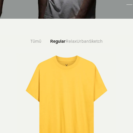
Tümü
Regular
Relax
Urban
Sketch