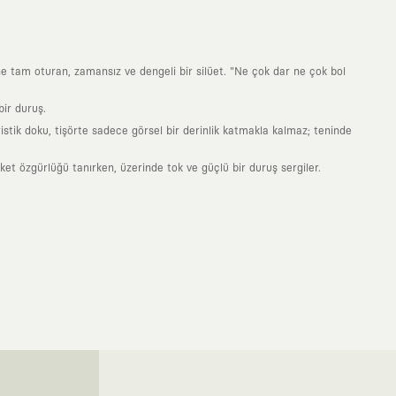
ne tam oturan, zamansız ve dengeli bir silüet. "Ne çok dar ne çok bol
ir duruş.
stik doku, tişörte sadece görsel bir derinlik katmakla kalmaz; teninde
 özgürlüğü tanırken, üzerinde tok ve güçlü bir duruş sergiler.
nde taşıdığın her parça, arkasında derin bir anlam ve hikaye barındıran
 giyilip eskiyecek kıyafetler üretmek değil; yıllar boyu dolabının en
sarımla, sıradanlığa meydan okuyan büyük ve yaratıcı bir topluluğun
obal markalarla yaptığımız özel iş birlikleriyle harmanlıyoruz. KAFT
ruz. Bu entegre ekosistem, sana ulaşan her ürünün yüksek KAFT