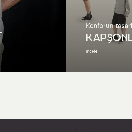
Konforun tasar
u
KAPŞON
İncele