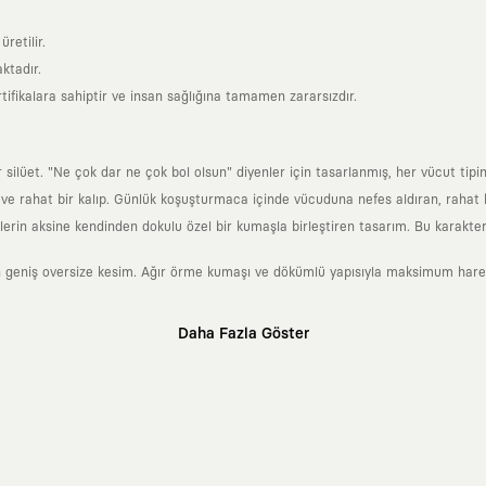
retilir.
ktadır.
tifikalara sahiptir ve insan sağlığına tamamen zararsızdır.
lüet. "Ne çok dar ne çok bol olsun" diyenler için tasarlanmış, her vücut tipin
 rahat bir kalıp. Günlük koşuşturmaca içinde vücuduna nefes aldıran, rahat b
rin aksine kendinden dokulu özel bir kumaşla birleştiren tasarım. Bu karakteri
 geniş oversize kesim. Ağır örme kumaşı ve dökümlü yapısıyla maksimum hareket
Daha Fazla Göster
klı sanatçılara ve yaratıcı zihinlere açık tutan bir tasarım platformudur. Üzeri
erden ve hızlı tüketim döngülerinden tamamen uzağız. Amacımız sadece birkaç ay
zaman kaybetmeyen zamansız tasarımlar ortaya koymaktır.
 olanların ve şehri özgürce adımlayanların ortak dilidir. Üzerinde taşıdığın ta
yanından bağımsız illüstratörler, sanatçılar ve kendi alanında vizyoner olan gl