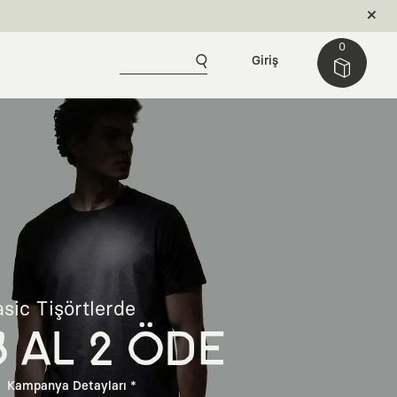
0
Giriş
sic Tişörtlerde
3 AL 2 ÖDE
Kampanya Detayları *