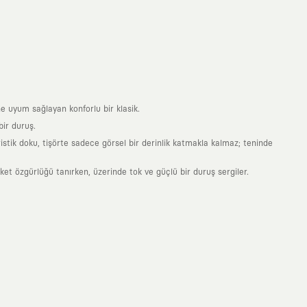
e uyum sağlayan konforlu bir klasik.
ir duruş.
stik doku, tişörte sadece görsel bir derinlik katmakla kalmaz; teninde
 özgürlüğü tanırken, üzerinde tok ve güçlü bir duruş sergiler.
nde taşıdığın her parça, arkasında derin bir anlam ve hikaye barındıran
 giyilip eskiyecek kıyafetler üretmek değil; yıllar boyu dolabının en
sarımla, sıradanlığa meydan okuyan büyük ve yaratıcı bir topluluğun
obal markalarla yaptığımız özel iş birlikleriyle harmanlıyoruz. KAFT