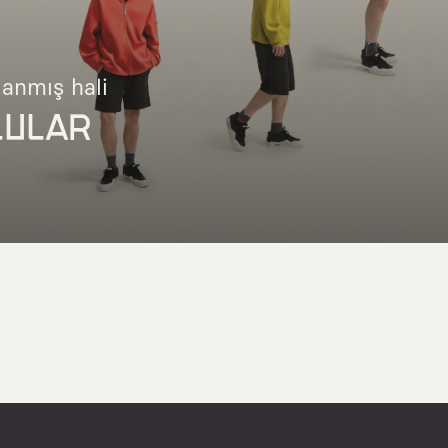
lanmış hali
LULAR