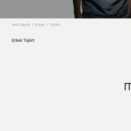
Ana Sayfa
Erkek
Tişört
Erkek Tişört
M