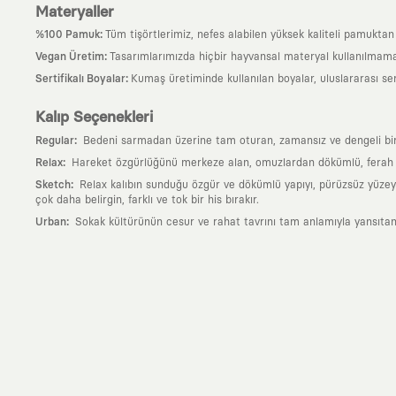
Materyaller
:
%100 Pamuk
Tüm tişörtlerimiz, nefes alabilen yüksek kaliteli pamuktan ü
:
Vegan Üretim
Tasarımlarımızda hiçbir hayvansal materyal kullanılmama
:
Sertifikalı Boyalar
Kumaş üretiminde kullanılan boyalar, uluslararası ser
Kalıp Seçenekleri
:
Regular
Bedeni sarmadan üzerine tam oturan, zamansız ve dengeli bir si
:
Relax
Hareket özgürlüğünü merkeze alan, omuzlardan dökümlü, ferah ve
:
Sketch
Relax kalıbın sunduğu özgür ve dökümlü yapıyı, pürüzsüz yüzeyle
çok daha belirgin, farklı ve tok bir his bırakır.
:
Urban
Sokak kültürünün cesur ve rahat tavrını tam anlamıyla yansıtan
Neden KAFT?
:
Giyilebilir Hikayeler
KAFT sıradan bir giyim markası değil; kanvasını far
özgün bir sanat eseridir.
:
Zamansız Tasarımlar
Klasik moda dünyasının dayattığı sezonluk trendl
değerli parçası olarak kalacak, hikayesini ve estetik değerini hiçbir 
:
Yaratıcı Bir Topluluk
KAFT, keşfetmeyi sevenlerin, sanata tutkuyla bağlı
parçası olursun.
:
Global İş Birlikleri
Kendi tasarım mutfağımızın gücünü, dünyanın dört bir 