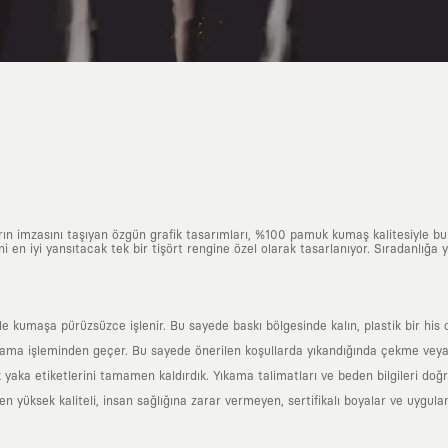
arın imzasını taşıyan özgün grafik tasarımları, %100 pamuk kumaş kalitesiyle b
ni en iyi yansıtacak tek bir tişört rengine özel olarak tasarlanıyor. Sıradanlığa
yle kumaşa pürüzsüzce işlenir. Bu sayede baskı bölgesinde kalın, plastik bir h
ama işleminden geçer. Bu sayede önerilen koşullarda yıkandığında çekme veya
k yaka etiketlerini tamamen kaldırdık. Yıkama talimatları ve beden bilgileri do
yüksek kaliteli, insan sağlığına zarar vermeyen, sertifikalı boyalar ve uygulan