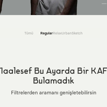
Tümü
Regular
Relax
Urban
Sketch
aalesef Bu Ayarda Bir KA
Bulamadık
Filtrelerden aramanı genişletebilirsin