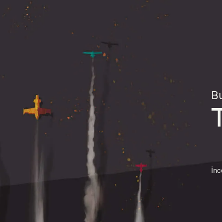
Bu
İnc