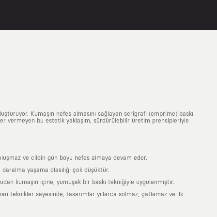
uluşturuyor. Kumaşın nefes almasını sağlayan serigrafi (emprime) baskı
 yer vermeyen bu estetik yaklaşım, sürdürülebilir üretim prensipleriyle
is oluşmaz ve cildin gün boyu nefes almaya devam eder.
 daralma yaşama olasılığı çok düşüktür.
ğrudan kumaşın içine, yumuşak bir baskı tekniğiyle uygulanmıştır.
an teknikler sayesinde, tasarımlar yıllarca solmaz, çatlamaz ve ilk