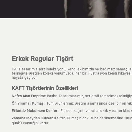
Erkek Regular Tişört
KAFT tasarım tişört koleksiyonu; kendi ekibimizin ve bağımsız sanatçıl
tekniğiyle üretilen koleksiyonumuzda, her bir illüstrasyon kendi hikayesi
hayata geçiyor.
KAFT Tişörtlerinin Özellikleri
:
Nefes Alan Emprime Baskı
Tasarımlarımız, serigrafi (emprime) tekniği
:
Ön Yıkamalı Kumaş
Tüm ürünlerimiz üretim aşamasında özel bir ön yık
:
Etiketsiz Maksimum Konfor
Ensede kaşıntı ve rahatsızlık yaratan klasi
:
Zamana Meydan Okuyan Kalite
Kumaşın dokusuna derinlemesine işleyen 
günkü canlılığını korur.