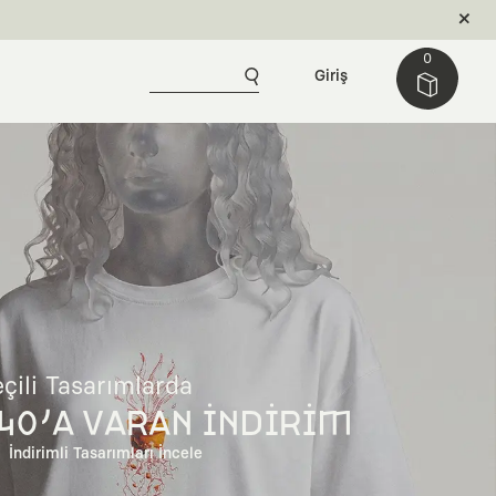
0
Giriş
çili Tasarımlarda
40'A VARAN İNDİRİM
İndirimli Tasarımları İncele