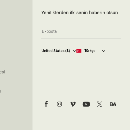
Yeniliklerden ilk senin haberin olsun
Kaft Tasarım Tekstil Sanayi ve
United States ($)
Türkçe
Ticaret Anonim Şirketi tarafından
kampanya ve tanıtımlara ilişkin
tarafıma ticari elektronik ileti
göndermesi için
burada
belirtilen
esi
izni veriyorum.
Ticari Elektronik İleti Aydınlatma
Metni’ne
buradan ulaşabilirsiniz.
ı