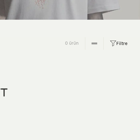
0 ürün
Filtre
FT