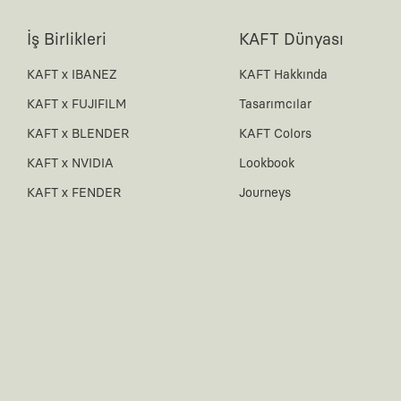
İş Birlikleri
KAFT Dünyası
KAFT x IBANEZ
KAFT Hakkında
KAFT x FUJIFILM
Tasarımcılar
KAFT x BLENDER
KAFT Colors
KAFT x NVIDIA
Lookbook
KAFT x FENDER
Journeys