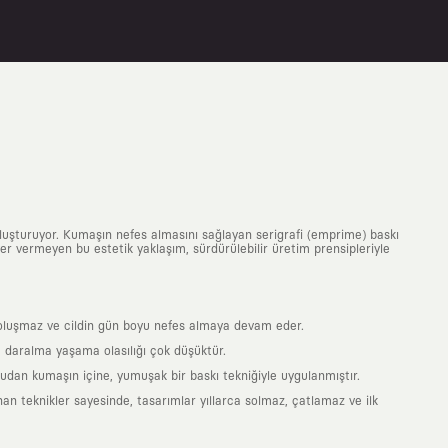
uluşturuyor. Kumaşın nefes almasını sağlayan serigrafi (emprime) baskı
 yer vermeyen bu estetik yaklaşım, sürdürülebilir üretim prensipleriyle
is oluşmaz ve cildin gün boyu nefes almaya devam eder.
 daralma yaşama olasılığı çok düşüktür.
ğrudan kumaşın içine, yumuşak bir baskı tekniğiyle uygulanmıştır.
an teknikler sayesinde, tasarımlar yıllarca solmaz, çatlamaz ve ilk