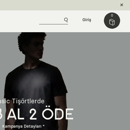
0
Giriş
sic Tişörtlerde
3 AL 2 ÖDE
Kampanya Detayları *