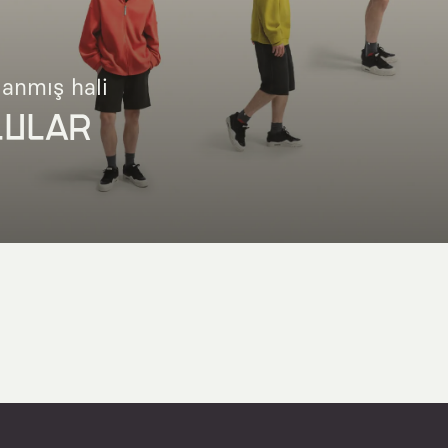
lanmış hali
LULAR