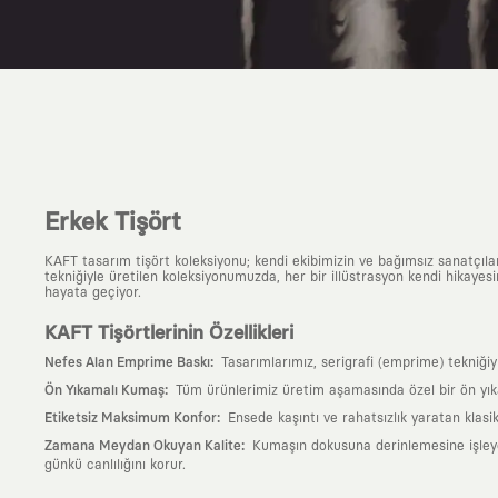
Erkek Tişört
KAFT tasarım tişört koleksiyonu; kendi ekibimizin ve bağımsız sanatçıl
tekniğiyle üretilen koleksiyonumuzda, her bir illüstrasyon kendi hikayesi
hayata geçiyor.
KAFT Tişörtlerinin Özellikleri
:
Nefes Alan Emprime Baskı
Tasarımlarımız, serigrafi (emprime) tekniği
:
Ön Yıkamalı Kumaş
Tüm ürünlerimiz üretim aşamasında özel bir ön yık
:
Etiketsiz Maksimum Konfor
Ensede kaşıntı ve rahatsızlık yaratan klasi
:
Zamana Meydan Okuyan Kalite
Kumaşın dokusuna derinlemesine işleyen 
günkü canlılığını korur.