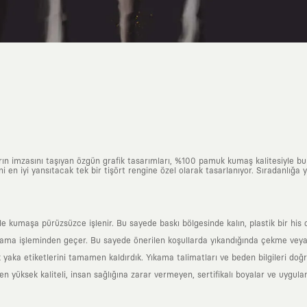
arın imzasını taşıyan özgün grafik tasarımları, %100 pamuk kumaş kalitesiyle b
ni en iyi yansıtacak tek bir tişört rengine özel olarak tasarlanıyor. Sıradanlığa
yle kumaşa pürüzsüzce işlenir. Bu sayede baskı bölgesinde kalın, plastik bir h
ama işleminden geçer. Bu sayede önerilen koşullarda yıkandığında çekme veya
k yaka etiketlerini tamamen kaldırdık. Yıkama talimatları ve beden bilgileri do
yüksek kaliteli, insan sağlığına zarar vermeyen, sertifikalı boyalar ve uygulan