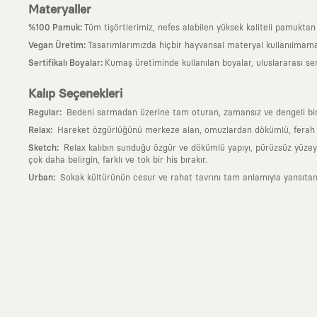
Materyaller
:
%100 Pamuk
Tüm tişörtlerimiz, nefes alabilen yüksek kaliteli pamuktan ü
:
Vegan Üretim
Tasarımlarımızda hiçbir hayvansal materyal kullanılmama
:
Sertifikalı Boyalar
Kumaş üretiminde kullanılan boyalar, uluslararası ser
Kalıp Seçenekleri
:
Regular
Bedeni sarmadan üzerine tam oturan, zamansız ve dengeli bir si
:
Relax
Hareket özgürlüğünü merkeze alan, omuzlardan dökümlü, ferah ve
:
Sketch
Relax kalıbın sunduğu özgür ve dökümlü yapıyı, pürüzsüz yüzeyle
çok daha belirgin, farklı ve tok bir his bırakır.
:
Urban
Sokak kültürünün cesur ve rahat tavrını tam anlamıyla yansıtan
Neden KAFT?
:
Giyilebilir Hikayeler
KAFT sıradan bir giyim markası değil; kanvasını far
özgün bir sanat eseridir.
:
Zamansız Tasarımlar
Klasik moda dünyasının dayattığı sezonluk trendl
değerli parçası olarak kalacak, hikayesini ve estetik değerini hiçbir 
:
Yaratıcı Bir Topluluk
KAFT, keşfetmeyi sevenlerin, sanata tutkuyla bağlı
parçası olursun.
:
Global İş Birlikleri
Kendi tasarım mutfağımızın gücünü, dünyanın dört bir 