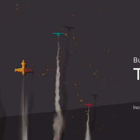
Bu
İnc