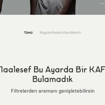
Tümü
Regular
Relax
Urban
Sketch
aalesef Bu Ayarda Bir KA
Bulamadık
Filtrelerden aramanı genişletebilirsin