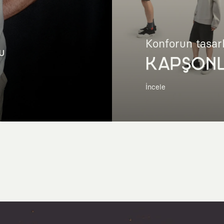
Konforun tasar
u
KAPŞON
İncele