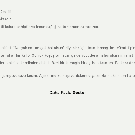
retilir.
ktadır.
tifikalara sahiptir ve insan sağlığına tamamen zararsızdır.
lüet. "Ne çok dar ne çok bol olsun" diyenler için tasarlanmış, her vücut tipin
 rahat bir kalıp. Günlük koşuşturmaca içinde vücuduna nefes aldıran, rahat b
rin aksine kendinden dokulu özel bir kumaşla birleştiren tasarım. Bu karakteri
 geniş oversize kesim. Ağır örme kumaşı ve dökümlü yapısıyla maksimum hareket
Daha Fazla Göster
klı sanatçılara ve yaratıcı zihinlere açık tutan bir tasarım platformudur. Üzeri
erden ve hızlı tüketim döngülerinden tamamen uzağız. Amacımız sadece birkaç ay
zaman kaybetmeyen zamansız tasarımlar ortaya koymaktır.
 olanların ve şehri özgürce adımlayanların ortak dilidir. Üzerinde taşıdığın ta
yanından bağımsız illüstratörler, sanatçılar ve kendi alanında vizyoner olan gl