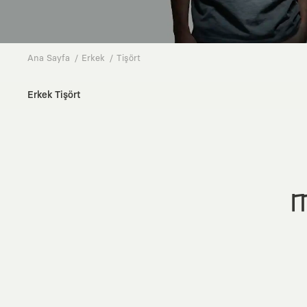
Ana Sayfa
Erkek
Tişört
Erkek Tişört
M