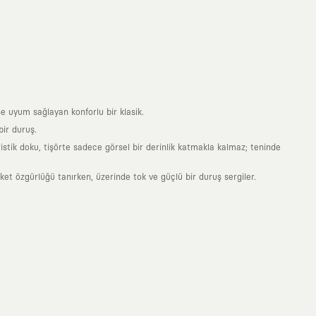
e uyum sağlayan konforlu bir klasik.
ir duruş.
stik doku, tişörte sadece görsel bir derinlik katmakla kalmaz; teninde
 özgürlüğü tanırken, üzerinde tok ve güçlü bir duruş sergiler.
nde taşıdığın her parça, arkasında derin bir anlam ve hikaye barındıran
 giyilip eskiyecek kıyafetler üretmek değil; yıllar boyu dolabının en
sarımla, sıradanlığa meydan okuyan büyük ve yaratıcı bir topluluğun
obal markalarla yaptığımız özel iş birlikleriyle harmanlıyoruz. KAFT