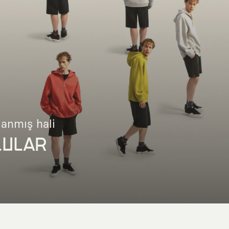
lanmış hali
LULAR