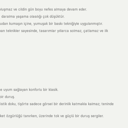
is oluşmaz ve cildin gün boyu nefes almaya devam eder.
 daralma yaşama olasılığı çok düşüktür.
ğrudan kumaşın içine, yumuşak bir baskı tekniğiyle uygulanmıştır.
an teknikler sayesinde, tasarımlar yıllarca solmaz, çatlamaz ve ilk
e uyum sağlayan konforlu bir klasik.
ir duruş.
stik doku, tişörte sadece görsel bir derinlik katmakla kalmaz; teninde
 özgürlüğü tanırken, üzerinde tok ve güçlü bir duruş sergiler.