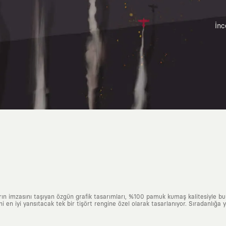
İnc
arın imzasını taşıyan özgün grafik tasarımları, %100 pamuk kumaş kalitesiyle b
ni en iyi yansıtacak tek bir tişört rengine özel olarak tasarlanıyor. Sıradanlığa