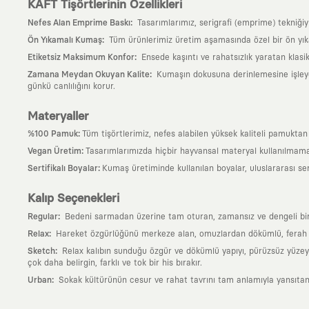
KAFT Tişörtlerinin Özellikleri
:
Nefes Alan Emprime Baskı
Tasarımlarımız, serigrafi (emprime) tekniği
:
Ön Yıkamalı Kumaş
Tüm ürünlerimiz üretim aşamasında özel bir ön yık
:
Etiketsiz Maksimum Konfor
Ensede kaşıntı ve rahatsızlık yaratan klasi
:
Zamana Meydan Okuyan Kalite
Kumaşın dokusuna derinlemesine işleyen 
günkü canlılığını korur.
Materyaller
:
%100 Pamuk
Tüm tişörtlerimiz, nefes alabilen yüksek kaliteli pamuktan ü
:
Vegan Üretim
Tasarımlarımızda hiçbir hayvansal materyal kullanılmama
:
Sertifikalı Boyalar
Kumaş üretiminde kullanılan boyalar, uluslararası ser
Kalıp Seçenekleri
:
Regular
Bedeni sarmadan üzerine tam oturan, zamansız ve dengeli bir si
:
Relax
Hareket özgürlüğünü merkeze alan, omuzlardan dökümlü, ferah ve
:
Sketch
Relax kalıbın sunduğu özgür ve dökümlü yapıyı, pürüzsüz yüzeyle
çok daha belirgin, farklı ve tok bir his bırakır.
:
Urban
Sokak kültürünün cesur ve rahat tavrını tam anlamıyla yansıtan