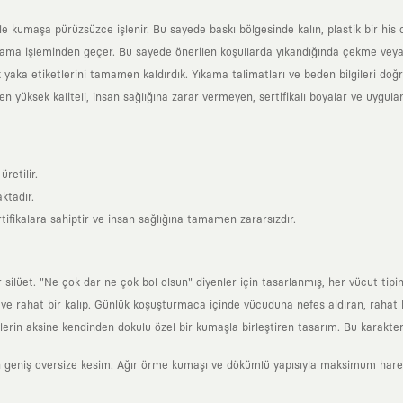
yle kumaşa pürüzsüzce işlenir. Bu sayede baskı bölgesinde kalın, plastik bir h
ama işleminden geçer. Bu sayede önerilen koşullarda yıkandığında çekme veya
k yaka etiketlerini tamamen kaldırdık. Yıkama talimatları ve beden bilgileri do
yüksek kaliteli, insan sağlığına zarar vermeyen, sertifikalı boyalar ve uygulan
retilir.
ktadır.
tifikalara sahiptir ve insan sağlığına tamamen zararsızdır.
lüet. "Ne çok dar ne çok bol olsun" diyenler için tasarlanmış, her vücut tipin
 rahat bir kalıp. Günlük koşuşturmaca içinde vücuduna nefes aldıran, rahat b
rin aksine kendinden dokulu özel bir kumaşla birleştiren tasarım. Bu karakteri
 geniş oversize kesim. Ağır örme kumaşı ve dökümlü yapısıyla maksimum hareket