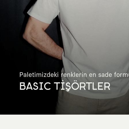
Paletimizdeki renklerin en sade form
BASIC TİŞÖRTLER