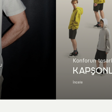
Konforun tasar
u
KAPŞON
İncele