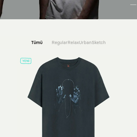
Tümü
Regular
Relax
Urban
Sketch