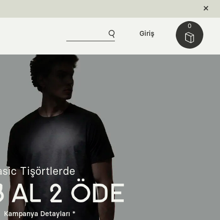
0
Giriş
sic Tişörtlerde
3 AL 2 ÖDE
Kampanya Detayları *