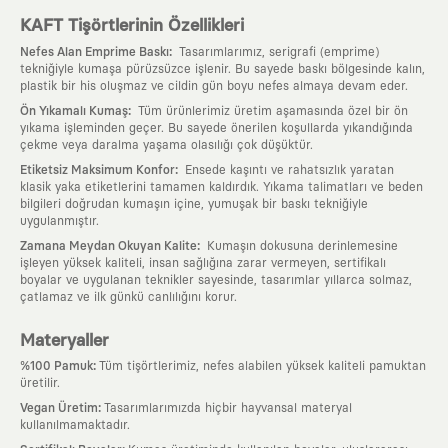
KAFT Tişörtlerinin Özellikleri
:
Nefes Alan Emprime Baskı
Tasarımlarımız, serigrafi (emprime)
tekniğiyle kumaşa pürüzsüzce işlenir. Bu sayede baskı bölgesinde kalın,
plastik bir his oluşmaz ve cildin gün boyu nefes almaya devam eder.
:
Ön Yıkamalı Kumaş
Tüm ürünlerimiz üretim aşamasında özel bir ön
yıkama işleminden geçer. Bu sayede önerilen koşullarda yıkandığında
çekme veya daralma yaşama olasılığı çok düşüktür.
:
Etiketsiz Maksimum Konfor
Ensede kaşıntı ve rahatsızlık yaratan
klasik yaka etiketlerini tamamen kaldırdık. Yıkama talimatları ve beden
bilgileri doğrudan kumaşın içine, yumuşak bir baskı tekniğiyle
uygulanmıştır.
:
Zamana Meydan Okuyan Kalite
Kumaşın dokusuna derinlemesine
işleyen yüksek kaliteli, insan sağlığına zarar vermeyen, sertifikalı
boyalar ve uygulanan teknikler sayesinde, tasarımlar yıllarca solmaz,
çatlamaz ve ilk günkü canlılığını korur.
Materyaller
:
%100 Pamuk
Tüm tişörtlerimiz, nefes alabilen yüksek kaliteli pamuktan
üretilir.
:
Vegan Üretim
Tasarımlarımızda hiçbir hayvansal materyal
kullanılmamaktadır.