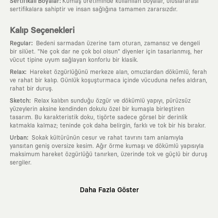
:
Sertifikalı Boyalar
Kumaş üretiminde kullanılan boyalar, uluslararası
sertifikalara sahiptir ve insan sağlığına tamamen zararsızdır.
Kalıp Seçenekleri
:
Regular
Bedeni sarmadan üzerine tam oturan, zamansız ve dengeli
bir silüet. "Ne çok dar ne çok bol olsun" diyenler için tasarlanmış, her
vücut tipine uyum sağlayan konforlu bir klasik.
:
Relax
Hareket özgürlüğünü merkeze alan, omuzlardan dökümlü, ferah
ve rahat bir kalıp. Günlük koşuşturmaca içinde vücuduna nefes aldıran,
rahat bir duruş.
:
Sketch
Relax kalıbın sunduğu özgür ve dökümlü yapıyı, pürüzsüz
yüzeylerin aksine kendinden dokulu özel bir kumaşla birleştiren
tasarım. Bu karakteristik doku, tişörte sadece görsel bir derinlik
katmakla kalmaz; teninde çok daha belirgin, farklı ve tok bir his bırakır.
:
Urban
Sokak kültürünün cesur ve rahat tavrını tam anlamıyla
yansıtan geniş oversize kesim. Ağır örme kumaşı ve dökümlü yapısıyla
maksimum hareket özgürlüğü tanırken, üzerinde tok ve güçlü bir duruş
sergiler.
Neden KAFT?
Daha Fazla Göster
:
Giyilebilir Hikayeler
KAFT sıradan bir giyim markası değil; kanvasını
farklı sanatçılara ve yaratıcı zihinlere açık tutan bir tasarım
platformudur. Üzerinde taşıdığın her parça, arkasında derin bir anlam