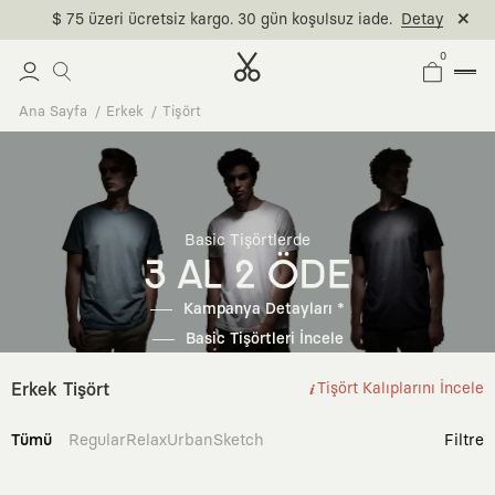
$ 75 üzeri ücretsiz kargo. 30 gün koşulsuz iade.
Detay
0
Ana Sayfa
Erkek
Tişört
Basic Tişörtlerde
3 AL 2 ÖDE
Kampanya Detayları *
Basic Tişörtleri İncele
Erkek Tişört
Tişört Kalıplarını İncele
Tümü
Regular
Relax
Urban
Sketch
Filtre