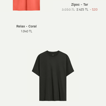
Zipoc - Tar
3.050 TL
2.425 TL
- %20
Relax - Coral
1.040 TL