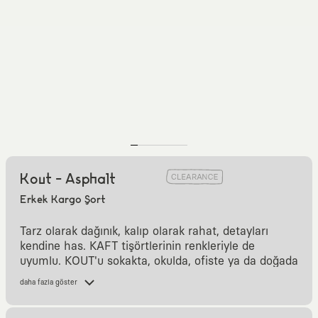
Kout - Asphalt
Erkek Kargo Şort
Tarz olarak dağınık, kalıp olarak rahat, detayları
kendine has. KAFT tişörtlerinin renkleriyle de
uyumlu. KOUT'u sokakta, okulda, ofiste ya da doğada
giyebilirsin. Ivır zıvırını ceplerine koyup rahatça
daha fazla göster
dolaşabilirsin.