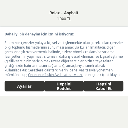
Relax - Asphalt
1.040 TL
Yeniliklerden ilk senin haberin olsun
Tükendi
2.025 TL
Kaft Tasarım Tekstil Sanayi ve Ticaret Anonim
United States ($)
Türkçe
Şirketi tarafından kampanya ve tanıtımlara ilişkin
tarafıma ticari elektronik ileti göndermesi için
burada
belirtilen izni veriyorum.