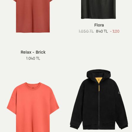
Flora
1.050 TL
840 TL
- %20
Relax - Brick
1.040 TL