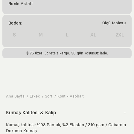
Renk:
Asfalt
Beden:
Ölçü tablosu
S
M
L
XL
2XL
$ 75 üzeri ücretsiz kargo. 30 gün koşulsuz iade.
Ana Sayfa
Erkek
Şort
Kout - Asphalt
Kumaş Kalitesi & Kalıp
Kumaş kalitesi: %98 Pamuk, %2 Elastan / 310 gsm / Gabardin
Dokuma Kumaş