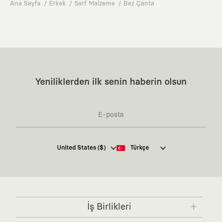
Ana Sayfa
Erkek
Sarf Malzeme
Bez Çanta
Yeniliklerden ilk senin haberin olsun
Kaft Tasarım Tekstil Sanayi ve Ticaret Anonim
United States ($)
Türkçe
Şirketi tarafından kampanya ve tanıtımlara ilişkin
tarafıma ticari elektronik ileti göndermesi için
burada
belirtilen izni veriyorum.
Ticari Elektronik İleti Aydınlatma Metni’ne
buradan
ulaşabilirsiniz.
İş Birlikleri