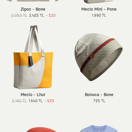
Zipoc - Bone
Meclo Mini - Pone
3.050 TL
2.425 TL
- %20
1.990 TL
Meclo - Lhur
Bonoca - Bone
2.190 TL
1.640 TL
- %25
725 TL