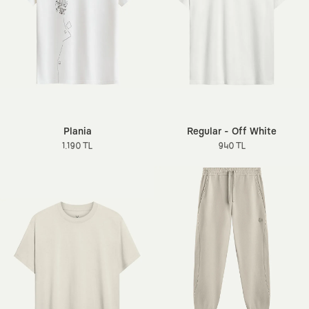
Plania
Regular - Off White
1.190 TL
940 TL