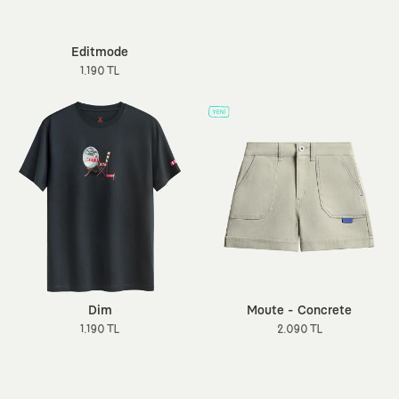
Editmode
1.190 TL
Dim
Moute - Concrete
1.190 TL
2.090 TL