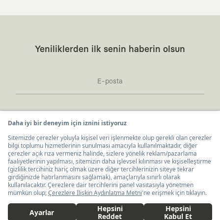
Yeniliklerden ilk senin haberin olsun
Kaft Tasarım Tekstil Sanayi ve Ticaret Anonim
United States ($)
Türkçe
Şirketi tarafından kampanya ve tanıtımlara ilişkin
tarafıma ticari elektronik ileti göndermesi için
burada
belirtilen izni veriyorum.
Ticari Elektronik İleti Aydınlatma Metni’ne
buradan
ulaşabilirsiniz.
İş Birlikleri
KAFT x IBANEZ
KAFT x FUJIFILM
KAFT Dünyası
KAFT x BLENDER
KAFT x NVIDIA
KAFT Hakkında
Sürdürülebilirlik
1.900 TL
Sepete Ekle
KAFT x FENDER