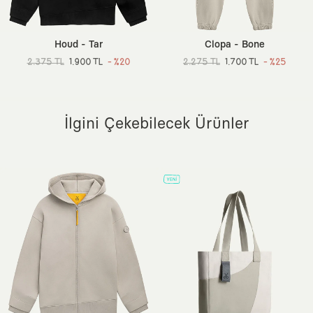
Ortam:
Günlük / Casual
Kuru temizleme yapılmaz.
Sürdürülebilirlik Detayı:
Better Cotton (BCI)
Dokuma Tipi:
3 İplik Örgü Kumaş
Houd - Tar
Clopa - Bone
Menşei:
Türkiye
2.375 TL
1.900 TL
- %20
2.275 TL
1.700 TL
- %25
Ek Özellik:
320 gsm, Arka Yüzeyi Şardonlu (Sıcak Tutan), Ön
Yıkamalı, Ribanalı İç Kapşon Astarı
İlgini Çekebilecek Ürünler