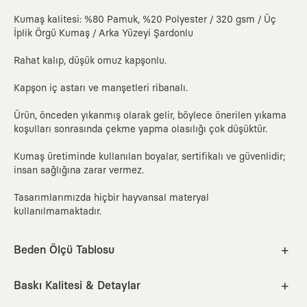
Kumaş kalitesi: %80 Pamuk, %20 Polyester / 320 gsm / Üç
İplik Örgü Kumaş / Arka Yüzeyi Şardonlu
Rahat kalıp, düşük omuz kapşonlu.
Kapşon iç astarı ve manşetleri ribanalı.
Ürün, önceden yıkanmış olarak gelir, böylece önerilen yıkama
koşulları sonrasında çekme yapma olasılığı çok düşüktür.
Kumaş üretiminde kullanılan boyalar, sertifikalı ve güvenlidir;
insan sağlığına zarar vermez.
Tasarımlarımızda hiçbir hayvansal materyal
kullanılmamaktadır.
Beden Ölçü Tablosu
XS
S
M
L
XL
2XL
Baskı Kalitesi & Detaylar