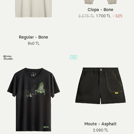
Clopa - Bone
2.275 TL
1.700 TL
- %25
Regular - Bone
940 TL
Moute - Asphalt
2.090 TL