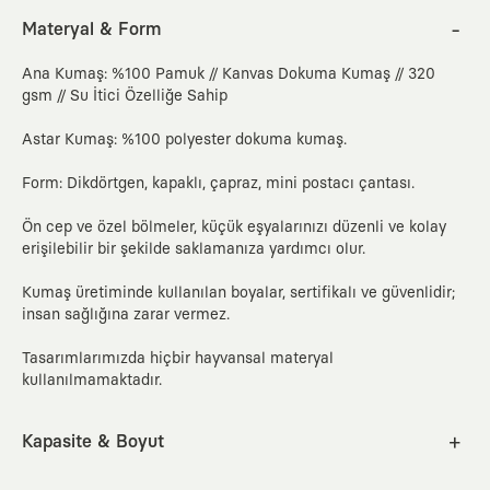
Materyal & Form
Ana Kumaş: %100 Pamuk // Kanvas Dokuma Kumaş // 320
gsm // Su İtici Özelliğe Sahip
Astar Kumaş: %100 polyester dokuma kumaş.
Form: Dikdörtgen, kapaklı, çapraz, mini postacı çantası.
Ön cep ve özel bölmeler, küçük eşyalarınızı düzenli ve kolay
erişilebilir bir şekilde saklamanıza yardımcı olur.
Kumaş üretiminde kullanılan boyalar, sertifikalı ve güvenlidir;
insan sağlığına zarar vermez.
Tasarımlarımızda hiçbir hayvansal materyal
kullanılmamaktadır.
Kapasite & Boyut
5.4 litre kapasiteli.
En
Boy
Derinlik
Askı boyu
cm
inc