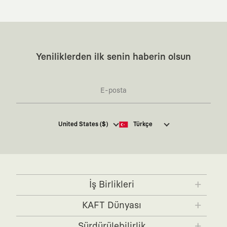
Yeniliklerden ilk senin haberin olsun
Kaft Tasarım Tekstil Sanayi ve Ticaret Anonim
United States ($)
Türkçe
Şirketi tarafından kampanya ve tanıtımlara ilişkin
tarafıma ticari elektronik ileti göndermesi için
burada
belirtilen izni veriyorum.
Ticari Elektronik İleti Aydınlatma Metni’ne
buradan
ulaşabilirsiniz.
İş Birlikleri
KAFT x IBANEZ
KAFT x FUJIFILM
KAFT Dünyası
KAFT x BLENDER
KAFT x NVIDIA
KAFT Hakkında
Sürdürülebilirlik