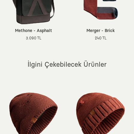
Ek Özellik:
Çapraz Askılı, Dikey Yapı, Renk Dayanıklılığı Yüksek
İndantren Boyama
Methone - Asphalt
Merger - Brick
3.090 TL
240 TL
İlgini Çekebilecek Ürünler