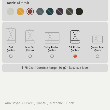
Renk:
Kiremit
Sırt
Mini Sırt
Yatay Postacı
Dik Postacı
Çapraz Mini
Çantası
Çantası
Çantası
Çantası
Çanta
$ 75 üzeri ücretsiz kargo. 30 gün koşulsuz iade.
Ana Sayfa
Erkek
Çanta
Methone - Brick