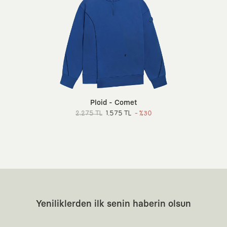
Ploid - Comet
2.275 TL
1.575 TL
- %30
Yeniliklerden ilk senin haberin olsun