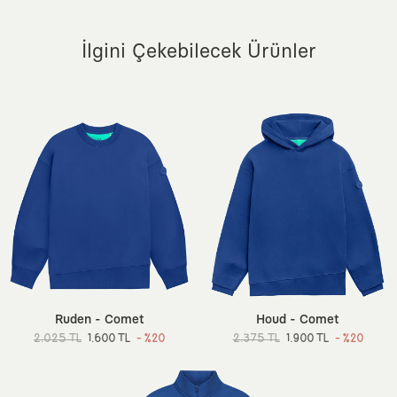
İlgini Çekebilecek Ürünler
Ruden - Comet
Houd - Comet
2.025 TL
1.600 TL
- %20
2.375 TL
1.900 TL
- %20