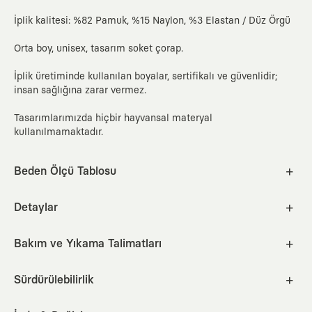
İplik kalitesi: %82 Pamuk, %15 Naylon, %3 Elastan / Düz Örgü
Orta boy, unisex, tasarım soket çorap.
İplik üretiminde kullanılan boyalar, sertifikalı ve güvenlidir;
insan sağlığına zarar vermez.
Tasarımlarımızda hiçbir hayvansal materyal
kullanılmamaktadır.
Beden Ölçü Tablosu
S
M
Detaylar
Bakım ve Yıkama Talimatları
EUR
U.K.
U.S. M
U.S. W
JPN
cm
inc
30°C makinede ağartıcı içermeyen deterjanla yıkayınız.
36-40
3.5-6.5
4½-7½
5½-9
23-26
Sürdürülebilirlik
Benzer renklerle, hassas programda, tersten yıkayınız.
Better Cotton Initiative partneri olarak, ürünlerimizde Better
Nasıl Ölçülür?