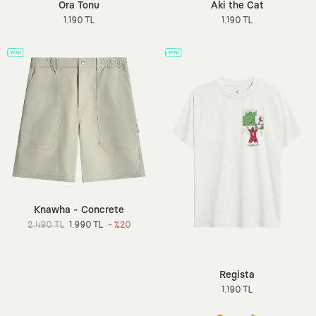
Ora Tonu
Aki the Cat
1.190 TL
1.190 TL
Knawha - Concrete
2.490 TL
1.990 TL
- %20
Regista
1.190 TL