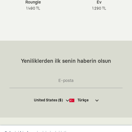
Roungle
Ev
1.490 TL
1.290 TL
Yeniliklerden ilk senin haberin olsun
Kaft Tasarım Tekstil Sanayi ve Ticaret Anonim
United States ($)
Türkçe
Şirketi tarafından kampanya ve tanıtımlara ilişkin
tarafıma ticari elektronik ileti göndermesi için
burada
belirtilen izni veriyorum.
Ticari Elektronik İleti Aydınlatma Metni’ne
buradan
ulaşabilirsiniz.