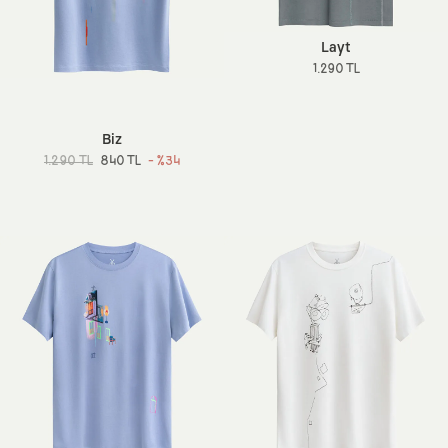
Layt
1.290 TL
Biz
1.290 TL
840 TL
- %34