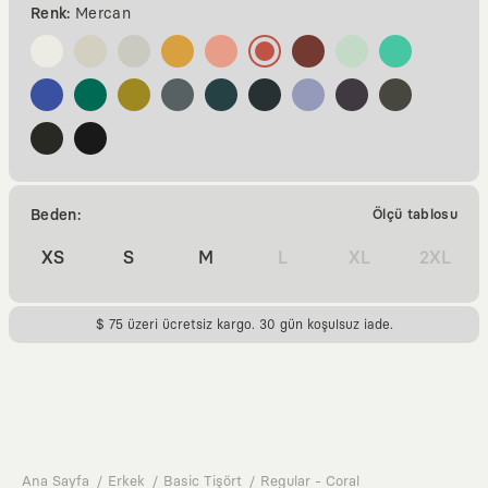
Renk:
Mercan
Beden:
Ölçü tablosu
XS
S
M
L
XL
2XL
$ 75 üzeri ücretsiz kargo. 30 gün koşulsuz iade.
Ana Sayfa
Erkek
Basic Tişört
Regular - Coral