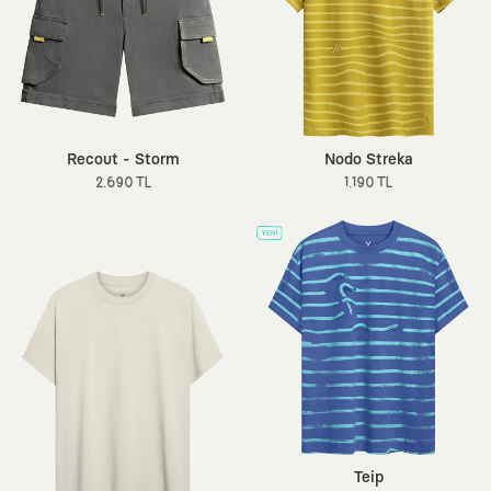
Recout - Storm
Nodo Streka
2.690 TL
1.190 TL
Teip