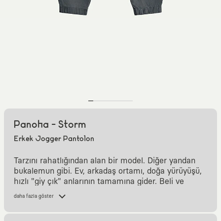
Panoha - Storm
Erkek Jogger Pantolon
Tarzını rahatlığından alan bir model. Diğer yandan
bukalemun gibi. Ev, arkadaş ortamı, doğa yürüyüşü,
hızlı "giy çık" anlarının tamamına gider. Beli ve
paçası lastikli, kordonu da kendi kumaşından. Kemer
daha fazla göster
takmak veya paça boyu derdinden kurtarıyor, rahat
bir kullanım şansı veriyor.