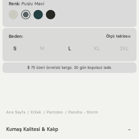
Renk:
Puslu Mavi
Beden:
Ölçü tablosu
S
M
L
XL
2XL
$ 75 üzeri ücretsiz kargo. 30 gün koşulsuz iade.
Ana Sayfa
Erkek
Pantolon
Panoha - Storm
Kumaş Kalitesi & Kalıp