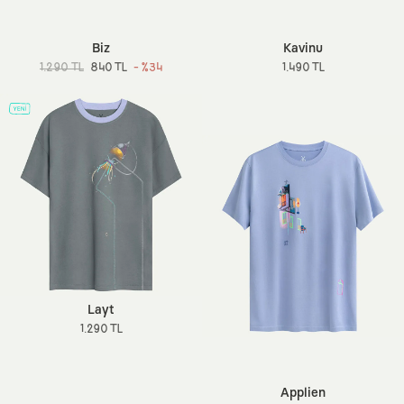
Biz
Kavinu
1.290 TL
840 TL
- %34
1.490 TL
Layt
1.290 TL
Applien