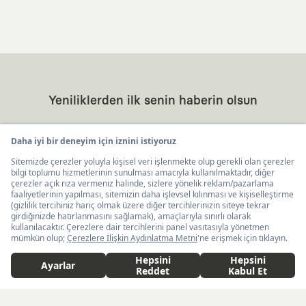
Yeniliklerden ilk senin haberin olsun
Kaft Tasarım Tekstil Sanayi ve Ticaret Anonim
United States ($)
Türkçe
Şirketi tarafından kampanya ve tanıtımlara ilişkin
tarafıma ticari elektronik ileti göndermesi için
burada
belirtilen izni veriyorum.
Ticari Elektronik İleti Aydınlatma Metni’ne
buradan
ulaşabilirsiniz.
Sepete Ekle
İş Birlikleri
2.300 TL
KAFT x IBANEZ
KAFT x FUJIFILM
KAFT Dünyası