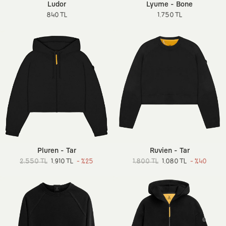
Ludor
Lyume - Bone
840 TL
1.750 TL
Pluren - Tar
Ruvien - Tar
2.550 TL
1.910 TL
- %25
1.800 TL
1.080 TL
- %40