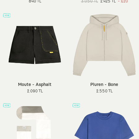
840 TL
3.050 TL
2.425 TL
- %20
Moute - Asphalt
Pluren - Bone
2.090 TL
2.550 TL