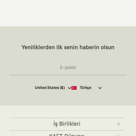
Yeniliklerden ilk senin haberin olsun
Kaft Tasarım Tekstil Sanayi ve Ticaret Anonim
United States ($)
Türkçe
Şirketi tarafından kampanya ve tanıtımlara ilişkin
tarafıma ticari elektronik ileti göndermesi için
burada
belirtilen izni veriyorum.
Ticari Elektronik İleti Aydınlatma Metni’ne
buradan
ulaşabilirsiniz.
İş Birlikleri
KAFT x IBANEZ
KAFT x FUJIFILM