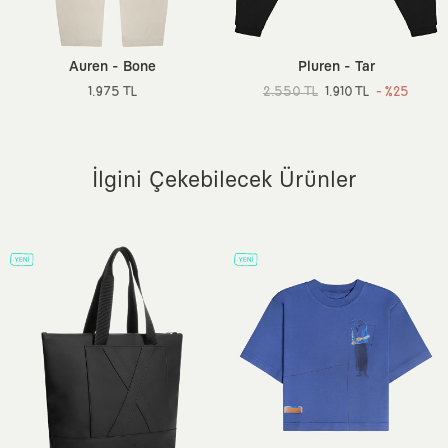
Menşei:
Türkiye
Ek Özellik:
Ekstra Hafif Doku, Maksimum Hareket Özgürlüğü,
Etiketsiz Tasarım, Sertifikalı Boyalar
Auren - Bone
Pluren - Tar
1.975 TL
2.550 TL
1.910 TL
- %25
İlgini Çekebilecek Ürünler