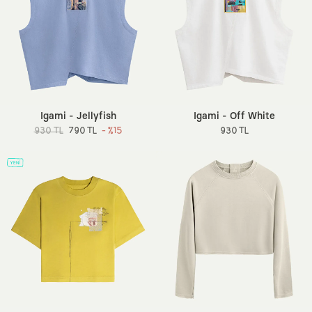
Igami - Jellyfish
Igami - Off White
930 TL
790 TL
- %15
930 TL