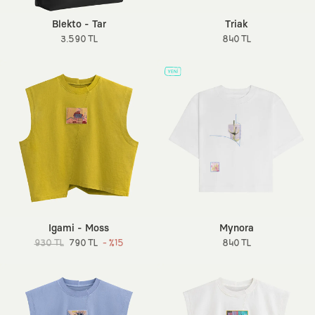
Blekto - Tar
Triak
3.590 TL
840 TL
Igami - Moss
Mynora
930 TL
790 TL
- %15
840 TL