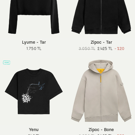
Lyume - Tar
Zipoc - Tar
1.750 TL
3.050 TL
2.425 TL
- %20
Yenu
Zipoc - Bone