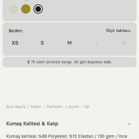
Beden:
Ölçü tablosu
XS
S
M
L
XL
$ 75 üzeri ücretsiz kargo. 30 gün koşulsuz iade.
Ana Sayfa
Kadın
Pantolon
Auren - Tar
Kumaş Kalitesi & Kalıp
Kumaş kalitesi: %88 Polyester, %12 Elastan / 130 gsm / İnce