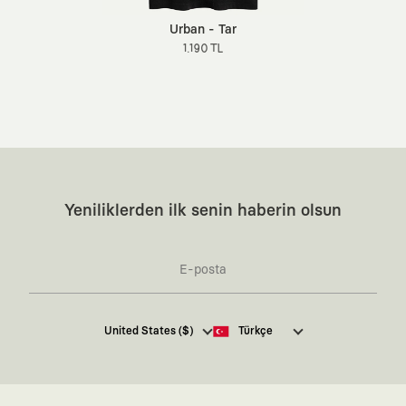
Urban - Tar
1.190 TL
Yeniliklerden ilk senin haberin olsun
Kaft Tasarım Tekstil Sanayi ve Ticaret Anonim
United States ($)
Türkçe
Şirketi tarafından kampanya ve tanıtımlara ilişkin
tarafıma ticari elektronik ileti göndermesi için
burada
belirtilen izni veriyorum.
Ticari Elektronik İleti Aydınlatma Metni’ne
buradan