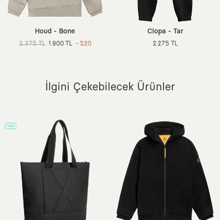
Ortam:
Günlük / Casual
Kuru temizleme yapılmaz.
Sürdürülebilirlik Detayı:
Better Cotton (BCI)
Dokuma Tipi:
3 İplik Örgü Kumaş
Houd - Bone
Clopa - Tar
Menşei:
Türkiye
2.375 TL
1.900 TL
- %20
2.275 TL
Ek Özellik:
320 gsm, Arka Yüzeyi Şardonlu (Sıcak Tutan), Ön
Yıkamalı, Ribanalı İç Kapşon Astarı
İlgini Çekebilecek Ürünler