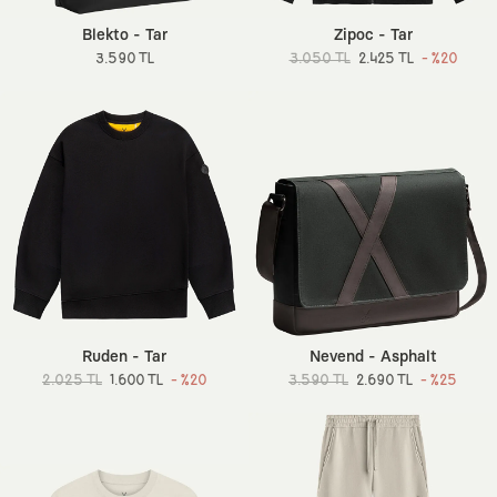
Blekto - Tar
Zipoc - Tar
3.590 TL
3.050 TL
2.425 TL
- %20
Ruden - Tar
Nevend - Asphalt
2.025 TL
1.600 TL
- %20
3.590 TL
2.690 TL
- %25