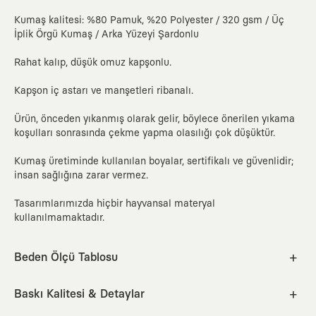
Kumaş kalitesi: %80 Pamuk, %20 Polyester / 320 gsm / Üç
İplik Örgü Kumaş / Arka Yüzeyi Şardonlu
Rahat kalıp, düşük omuz kapşonlu.
Kapşon iç astarı ve manşetleri ribanalı.
Ürün, önceden yıkanmış olarak gelir, böylece önerilen yıkama
koşulları sonrasında çekme yapma olasılığı çok düşüktür.
Kumaş üretiminde kullanılan boyalar, sertifikalı ve güvenlidir;
insan sağlığına zarar vermez.
Tasarımlarımızda hiçbir hayvansal materyal
kullanılmamaktadır.
Beden Ölçü Tablosu
XS
S
M
L
XL
2XL
Baskı Kalitesi & Detaylar