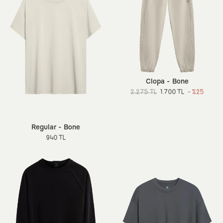
Clopa - Bone
2.275 TL
1.700 TL
- %25
Regular - Bone
940 TL