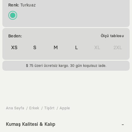
Renk:
Turkuaz
Beden:
Ölçü tablosu
XS
S
M
L
XL
2XL
$ 75 üzeri ücretsiz kargo. 30 gün koşulsuz iade.
Ana Sayfa
Erkek
Tişört
Apple
Kumaş Kalitesi & Kalıp