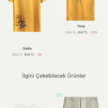
Kol Boyu:
Kısa
Boy:
Standart
Ortam:
Günlük / Casual
Sürdürülebilirlik Detayı:
Better Cotton (BCI)
Dokuma Tipi:
160 gsm İnce Örme Kumaş
Time
Menşei:
Türkiye
1.190 TL
840 TL
- %29
Ek Özellik:
Ön Yıkamalı, Etiketsiz Tasarım, Nefes Alan Doku,
Sertifikalı Boyalar
Ondro
900 TL
840 TL
- %6
İlgini Çekebilecek Ürünler