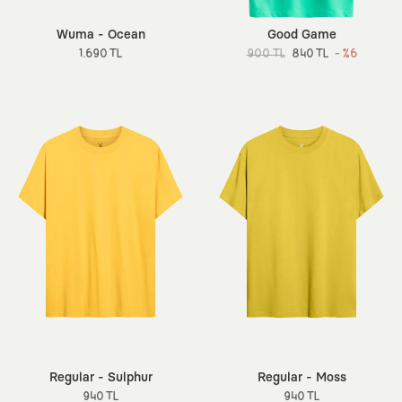
Wuma - Ocean
Good Game
1.690 TL
900 TL
840 TL
- %6
Regular - Sulphur
Regular - Moss
940 TL
940 TL