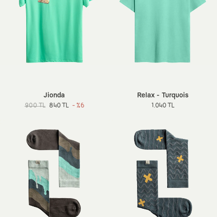
Jionda
Relax - Turquois
900 TL
840 TL
- %6
1.040 TL