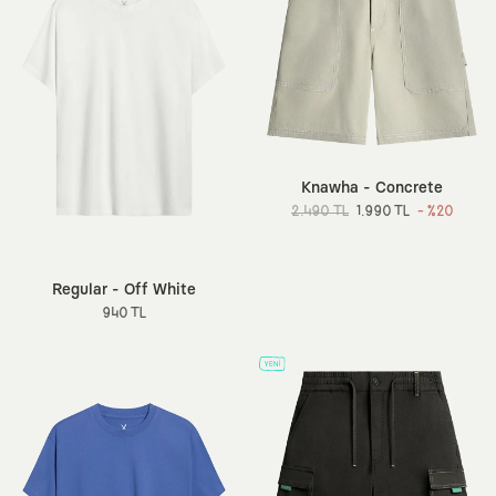
Knawha - Concrete
2.490 TL
1.990 TL
- %20
Regular - Off White
940 TL