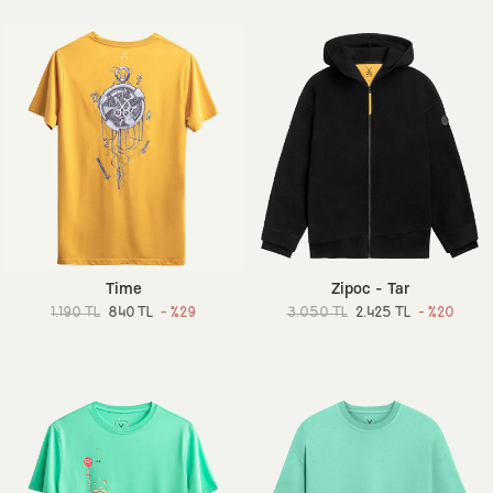
Time
Zipoc - Tar
1.190 TL
840 TL
- %29
3.050 TL
2.425 TL
- %20