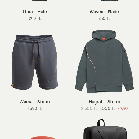
Lima - Hule
Wavex - Flade
240 TL
240 TL
Wuma - Storm
Hugraf - Storm
1.690 TL
2.600 TL
1.550 TL
- %40