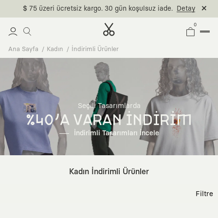
$ 75 üzeri ücretsiz kargo. 30 gün koşulsuz iade.
Detay
0
Ana Sayfa
Kadın
İndirimli Ürünler
Seçili Tasarımlarda
%40'A VARAN İNDİRİM
İndirimli Tasarımları İncele
Kadın İndirimli Ürünler
Filtre