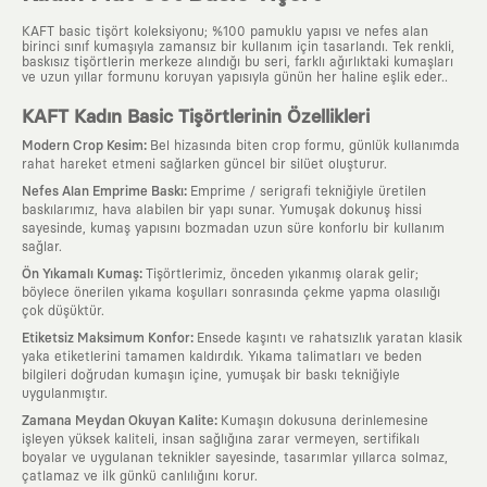
KAFT basic tişört koleksiyonu; %100 pamuklu yapısı ve nefes alan
birinci sınıf kumaşıyla zamansız bir kullanım için tasarlandı. Tek renkli,
baskısız tişörtlerin merkeze alındığı bu seri, farklı ağırlıktaki kumaşları
ve uzun yıllar formunu koruyan yapısıyla günün her haline eşlik eder..
KAFT Kadın Basic Tişörtlerinin Özellikleri
:
Modern Crop Kesim
Bel hizasında biten crop formu, günlük kullanımda
rahat hareket etmeni sağlarken güncel bir silüet oluşturur.
:
Nefes Alan Emprime Baskı
Emprime / serigrafi tekniğiyle üretilen
baskılarımız, hava alabilen bir yapı sunar. Yumuşak dokunuş hissi
sayesinde, kumaş yapısını bozmadan uzun süre konforlu bir kullanım
sağlar.
:
Ön Yıkamalı Kumaş
Tişörtlerimiz, önceden yıkanmış olarak gelir;
böylece önerilen yıkama koşulları sonrasında çekme yapma olasılığı
çok düşüktür.
:
Etiketsiz Maksimum Konfor
Ensede kaşıntı ve rahatsızlık yaratan klasik
yaka etiketlerini tamamen kaldırdık. Yıkama talimatları ve beden
bilgileri doğrudan kumaşın içine, yumuşak bir baskı tekniğiyle
uygulanmıştır.
:
Zamana Meydan Okuyan Kalite
Kumaşın dokusuna derinlemesine
işleyen yüksek kaliteli, insan sağlığına zarar vermeyen, sertifikalı
boyalar ve uygulanan teknikler sayesinde, tasarımlar yıllarca solmaz,
çatlamaz ve ilk günkü canlılığını korur.