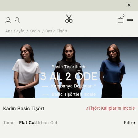
0
Ana Sayfa
Kadın
Basic Tişört
Basic Tişörtlerde
3 AL 2 ÖDE
Kampanya Detayları *
Basic Tişörtleri İncele
Kadın Basic Tişört
Tişört Kalıplarını İncele
Tümü
Flat Cut
Urban Cut
Filtre