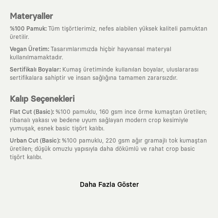
Materyaller
:
%100 Pamuk
Tüm tişörtlerimiz, nefes alabilen yüksek kaliteli pamuktan
üretilir.
:
Vegan Üretim
Tasarımlarımızda hiçbir hayvansal materyal
kullanılmamaktadır.
:
Sertifikalı Boyalar
Kumaş üretiminde kullanılan boyalar, uluslararası
sertifikalara sahiptir ve insan sağlığına tamamen zararsızdır.
Kalıp Seçenekleri
:
Flat Cut (Basic)
%100 pamuklu, 160 gsm ince örme kumaştan üretilen;
ribanalı yakası ve bedene uyum sağlayan modern crop kesimiyle
yumuşak, esnek basic tişört kalıbı.
:
Urban Cut (Basic)
%100 pamuklu, 220 gsm ağır gramajlı tok kumaştan
üretilen; düşük omuzlu yapısıyla daha dökümlü ve rahat crop basic
tişört kalıbı.
Neden KAFT?
Daha Fazla Göster
:
Giyilebilir Hikayeler
KAFT sıradan bir giyim markası değil; kanvasını
farklı sanatçılara ve yaratıcı zihinlere açık tutan bir tasarım
platformudur. Üzerinde taşıdığın her parça, arkasında derin bir anlam
ve hikaye barındıran özgün bir sanat eseridir.