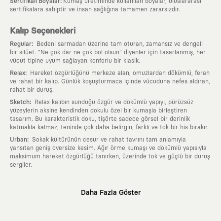
:
Sertifikalı Boyalar
Kumaş üretiminde kullanılan boyalar, uluslararası
sertifikalara sahiptir ve insan sağlığına tamamen zararsızdır.
Kalıp Seçenekleri
:
Regular
Bedeni sarmadan üzerine tam oturan, zamansız ve dengeli
bir silüet. "Ne çok dar ne çok bol olsun" diyenler için tasarlanmış, her
vücut tipine uyum sağlayan konforlu bir klasik.
:
Relax
Hareket özgürlüğünü merkeze alan, omuzlardan dökümlü, ferah
ve rahat bir kalıp. Günlük koşuşturmaca içinde vücuduna nefes aldıran,
rahat bir duruş.
:
Sketch
Relax kalıbın sunduğu özgür ve dökümlü yapıyı, pürüzsüz
yüzeylerin aksine kendinden dokulu özel bir kumaşla birleştiren
tasarım. Bu karakteristik doku, tişörte sadece görsel bir derinlik
katmakla kalmaz; teninde çok daha belirgin, farklı ve tok bir his bırakır.
:
Urban
Sokak kültürünün cesur ve rahat tavrını tam anlamıyla
yansıtan geniş oversize kesim. Ağır örme kumaşı ve dökümlü yapısıyla
maksimum hareket özgürlüğü tanırken, üzerinde tok ve güçlü bir duruş
sergiler.
Neden KAFT?
Daha Fazla Göster
:
Giyilebilir Hikayeler
KAFT sıradan bir giyim markası değil; kanvasını
farklı sanatçılara ve yaratıcı zihinlere açık tutan bir tasarım
platformudur. Üzerinde taşıdığın her parça, arkasında derin bir anlam