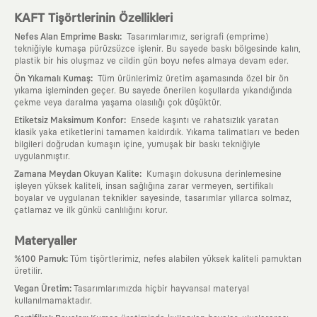
KAFT Tişörtlerinin Özellikleri
:
Nefes Alan Emprime Baskı
Tasarımlarımız, serigrafi (emprime)
tekniğiyle kumaşa pürüzsüzce işlenir. Bu sayede baskı bölgesinde kalın,
plastik bir his oluşmaz ve cildin gün boyu nefes almaya devam eder.
:
Ön Yıkamalı Kumaş
Tüm ürünlerimiz üretim aşamasında özel bir ön
yıkama işleminden geçer. Bu sayede önerilen koşullarda yıkandığında
çekme veya daralma yaşama olasılığı çok düşüktür.
:
Etiketsiz Maksimum Konfor
Ensede kaşıntı ve rahatsızlık yaratan
klasik yaka etiketlerini tamamen kaldırdık. Yıkama talimatları ve beden
bilgileri doğrudan kumaşın içine, yumuşak bir baskı tekniğiyle
uygulanmıştır.
:
Zamana Meydan Okuyan Kalite
Kumaşın dokusuna derinlemesine
işleyen yüksek kaliteli, insan sağlığına zarar vermeyen, sertifikalı
boyalar ve uygulanan teknikler sayesinde, tasarımlar yıllarca solmaz,
çatlamaz ve ilk günkü canlılığını korur.
Materyaller
:
%100 Pamuk
Tüm tişörtlerimiz, nefes alabilen yüksek kaliteli pamuktan
üretilir.
:
Vegan Üretim
Tasarımlarımızda hiçbir hayvansal materyal
kullanılmamaktadır.