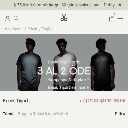
$ 75 üzeri ücretsiz kargo. 30 gün koşulsuz iade.
Detay
0
Ana Sayfa
Erkek
Tişört
Basic Tişörtlerde
3 AL 2 ÖDE
Kampanya Detayları *
Basic Tişörtleri İncele
Erkek Tişört
Tişört Kalıplarını İncele
Tümü
Regular
Relax
Urban
Sketch
Filtre