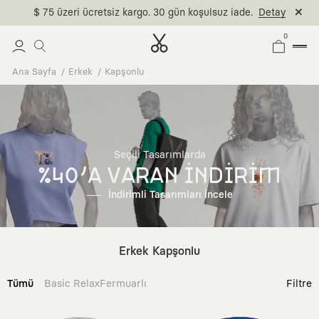
0
Ana Sayfa
Erkek
Kapşonlu
Seçili Tasarımlarda
%40'A VARAN İNDİRİM
İndirimli Tasarımları İncele
Erkek Kapşonlu
Tümü
Basic Relax
Fermuarlı
Filtre