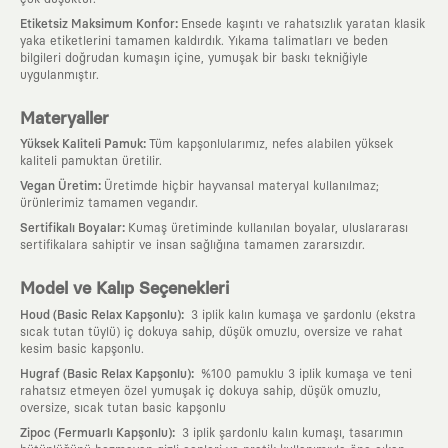
:
Etiketsiz Maksimum Konfor
Ensede kaşıntı ve rahatsızlık yaratan klasik
yaka etiketlerini tamamen kaldırdık. Yıkama talimatları ve beden
bilgileri doğrudan kumaşın içine, yumuşak bir baskı tekniğiyle
uygulanmıştır.
Materyaller
:
Yüksek Kaliteli Pamuk
Tüm kapşonlularımız, nefes alabilen yüksek
kaliteli pamuktan üretilir.
:
Vegan Üretim
Üretimde hiçbir hayvansal materyal kullanılmaz;
ürünlerimiz tamamen vegandır.
:
Sertifikalı Boyalar
Kumaş üretiminde kullanılan boyalar, uluslararası
sertifikalara sahiptir ve insan sağlığına tamamen zararsızdır.
Model ve Kalıp Seçenekleri
:
Houd (Basic Relax Kapşonlu)
3 iplik kalın kumaşa ve şardonlu (ekstra
sıcak tutan tüylü) iç dokuya sahip, düşük omuzlu, oversize ve rahat
kesim basic kapşonlu.
:
Hugraf (Basic Relax Kapşonlu)
%100 pamuklu 3 iplik kumaşa ve teni
rahatsız etmeyen özel yumuşak iç dokuya sahip, düşük omuzlu,
oversize, sıcak tutan basic kapşonlu
:
Zipoc (Fermuarlı Kapşonlu)
3 iplik şardonlu kalın kumaşı, tasarımın