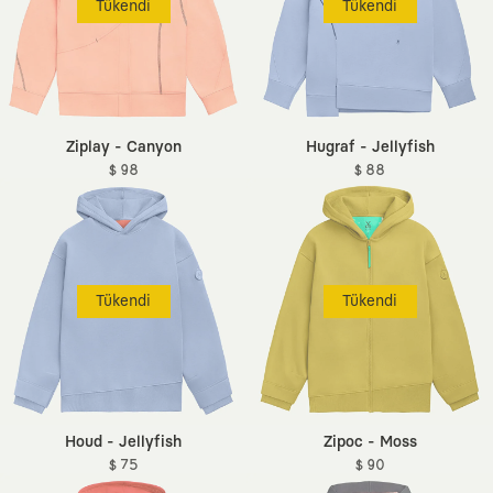
Tükendi
Tükendi
Ziplay - Canyon
Hugraf - Jellyfish
$ 98
$ 88
Tükendi
Tükendi
Houd - Jellyfish
Zipoc - Moss
$ 75
$ 90