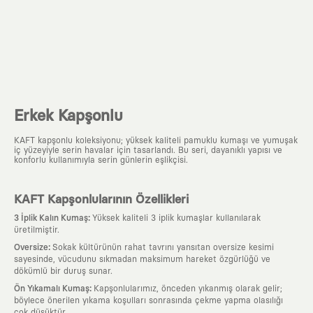
Erkek Kapşonlu
KAFT kapşonlu koleksiyonu; yüksek kaliteli pamuklu kumaşı ve yumuşak
iç yüzeyiyle serin havalar için tasarlandı. Bu seri, dayanıklı yapısı ve
konforlu kullanımıyla serin günlerin eşlikçisi.
KAFT Kapşonlularının Özellikleri
:
3 İplik Kalın Kumaş
Yüksek kaliteli 3 iplik kumaşlar kullanılarak
üretilmiştir.
:
Oversize
Sokak kültürünün rahat tavrını yansıtan oversize kesimi
sayesinde, vücudunu sıkmadan maksimum hareket özgürlüğü ve
dökümlü bir duruş sunar.
:
Ön Yıkamalı Kumaş
Kapşonlularımız, önceden yıkanmış olarak gelir;
böylece önerilen yıkama koşulları sonrasında çekme yapma olasılığı
çok düşüktür.