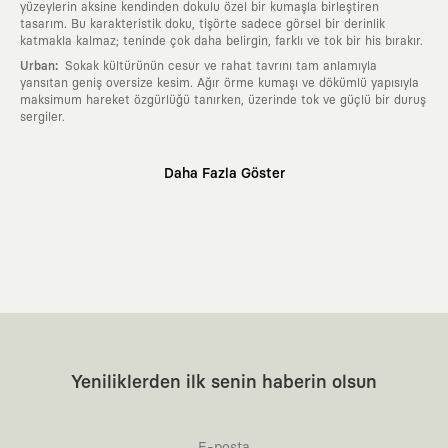
yüzeylerin aksine kendinden dokulu özel bir kumaşla birleştiren
tasarım. Bu karakteristik doku, tişörte sadece görsel bir derinlik
katmakla kalmaz; teninde çok daha belirgin, farklı ve tok bir his bırakır.
:
Urban
Sokak kültürünün cesur ve rahat tavrını tam anlamıyla
yansıtan geniş oversize kesim. Ağır örme kumaşı ve dökümlü yapısıyla
maksimum hareket özgürlüğü tanırken, üzerinde tok ve güçlü bir duruş
sergiler.
Neden KAFT?
Daha Fazla Göster
:
Giyilebilir Hikayeler
KAFT sıradan bir giyim markası değil; kanvasını
farklı sanatçılara ve yaratıcı zihinlere açık tutan bir tasarım
platformudur. Üzerinde taşıdığın her parça, arkasında derin bir anlam
ve hikaye barındıran özgün bir sanat eseridir.
:
Zamansız Tasarımlar
Klasik moda dünyasının dayattığı sezonluk
trendlerden ve hızlı tüketim döngülerinden tamamen uzağız. Amacımız
sadece birkaç ay giyilip eskiyecek kıyafetler üretmek değil; yıllar boyu
dolabının en değerli parçası olarak kalacak, hikayesini ve estetik
değerini hiçbir zaman kaybetmeyen zamansız tasarımlar ortaya
koymaktır.
:
Yaratıcı Bir Topluluk
KAFT, keşfetmeyi sevenlerin, sanata tutkuyla bağlı
Yeniliklerden ilk senin haberin olsun
olanların ve şehri özgürce adımlayanların ortak dilidir. Üzerinde
taşıdığın tasarımla, sıradanlığa meydan okuyan büyük ve yaratıcı bir
topluluğun parçası olursun.