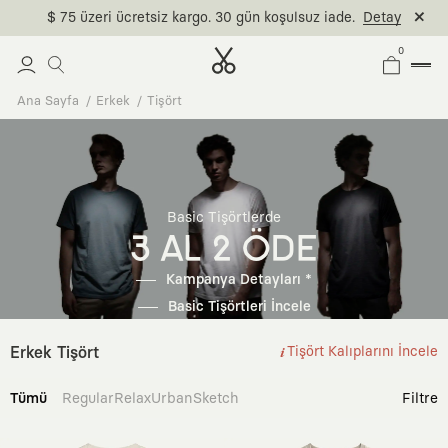
$ 75 üzeri ücretsiz kargo. 30 gün koşulsuz iade.
Detay
0
Ana Sayfa
Erkek
Tişört
Basic Tişörtlerde
3 AL 2 ÖDE
Kampanya Detayları *
Basic Tişörtleri İncele
Erkek Tişört
Tişört Kalıplarını İncele
Tümü
Regular
Relax
Urban
Sketch
Filtre