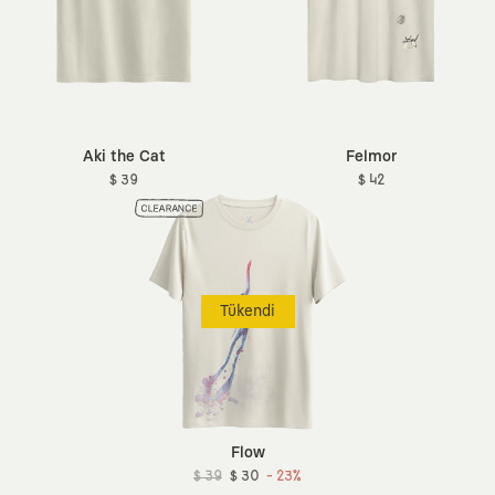
Aki the Cat
Felmor
$ 39
$ 42
Tükendi
Flow
$ 39
$ 30
- 23%