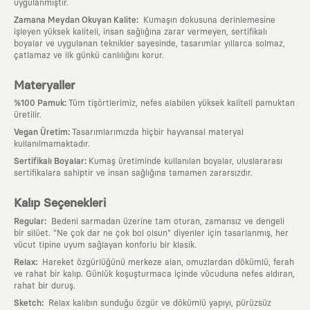
uygulanmıştır.
:
Zamana Meydan Okuyan Kalite
Kumaşın dokusuna derinlemesine
işleyen yüksek kaliteli, insan sağlığına zarar vermeyen, sertifikalı
boyalar ve uygulanan teknikler sayesinde, tasarımlar yıllarca solmaz,
çatlamaz ve ilk günkü canlılığını korur.
Materyaller
:
%100 Pamuk
Tüm tişörtlerimiz, nefes alabilen yüksek kaliteli pamuktan
üretilir.
:
Vegan Üretim
Tasarımlarımızda hiçbir hayvansal materyal
kullanılmamaktadır.
:
Sertifikalı Boyalar
Kumaş üretiminde kullanılan boyalar, uluslararası
sertifikalara sahiptir ve insan sağlığına tamamen zararsızdır.
Kalıp Seçenekleri
:
Regular
Bedeni sarmadan üzerine tam oturan, zamansız ve dengeli
bir silüet. "Ne çok dar ne çok bol olsun" diyenler için tasarlanmış, her
vücut tipine uyum sağlayan konforlu bir klasik.
:
Relax
Hareket özgürlüğünü merkeze alan, omuzlardan dökümlü, ferah
ve rahat bir kalıp. Günlük koşuşturmaca içinde vücuduna nefes aldıran,
rahat bir duruş.
:
Sketch
Relax kalıbın sunduğu özgür ve dökümlü yapıyı, pürüzsüz