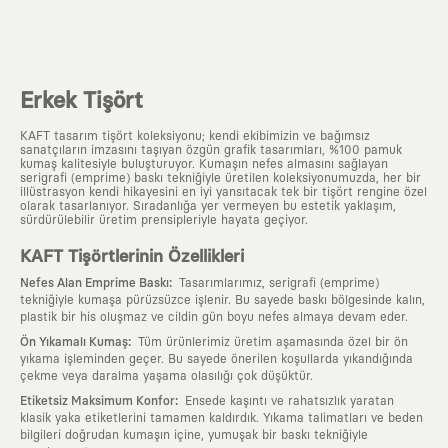
Erkek Tişört
KAFT tasarım tişört koleksiyonu; kendi ekibimizin ve bağımsız
sanatçıların imzasını taşıyan özgün grafik tasarımları, %100 pamuk
kumaş kalitesiyle buluşturuyor. Kumaşın nefes almasını sağlayan
serigrafi (emprime) baskı tekniğiyle üretilen koleksiyonumuzda, her bir
illüstrasyon kendi hikayesini en iyi yansıtacak tek bir tişört rengine özel
olarak tasarlanıyor. Sıradanlığa yer vermeyen bu estetik yaklaşım,
sürdürülebilir üretim prensipleriyle hayata geçiyor.
KAFT Tişörtlerinin Özellikleri
:
Nefes Alan Emprime Baskı
Tasarımlarımız, serigrafi (emprime)
tekniğiyle kumaşa pürüzsüzce işlenir. Bu sayede baskı bölgesinde kalın,
plastik bir his oluşmaz ve cildin gün boyu nefes almaya devam eder.
:
Ön Yıkamalı Kumaş
Tüm ürünlerimiz üretim aşamasında özel bir ön
yıkama işleminden geçer. Bu sayede önerilen koşullarda yıkandığında
çekme veya daralma yaşama olasılığı çok düşüktür.
:
Etiketsiz Maksimum Konfor
Ensede kaşıntı ve rahatsızlık yaratan
klasik yaka etiketlerini tamamen kaldırdık. Yıkama talimatları ve beden
bilgileri doğrudan kumaşın içine, yumuşak bir baskı tekniğiyle