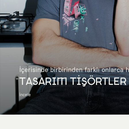
İçerisinde birbirinden farklı onlarca 
TASARIM TİŞÖRTLER
İncele