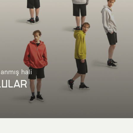
lanmış hali
LULAR