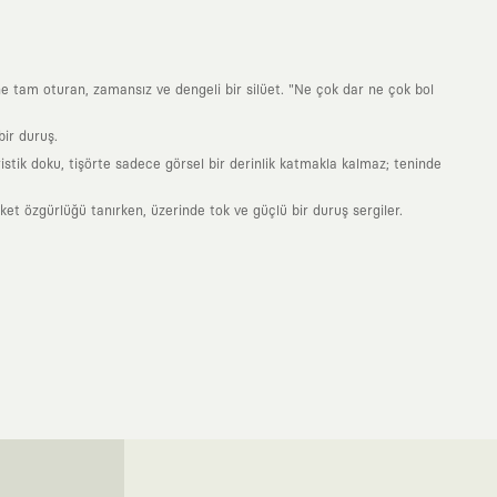
ne tam oturan, zamansız ve dengeli bir silüet. "Ne çok dar ne çok bol
ir duruş.
stik doku, tişörte sadece görsel bir derinlik katmakla kalmaz; teninde
 özgürlüğü tanırken, üzerinde tok ve güçlü bir duruş sergiler.
nde taşıdığın her parça, arkasında derin bir anlam ve hikaye barındıran
 giyilip eskiyecek kıyafetler üretmek değil; yıllar boyu dolabının en
sarımla, sıradanlığa meydan okuyan büyük ve yaratıcı bir topluluğun
obal markalarla yaptığımız özel iş birlikleriyle harmanlıyoruz. KAFT
ruz. Bu entegre ekosistem, sana ulaşan her ürünün yüksek KAFT