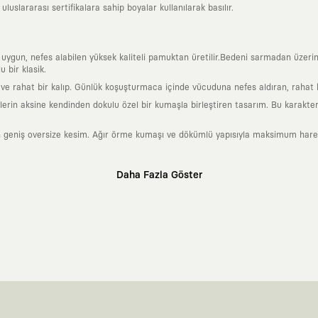
uslararası sertifikalara sahip boyalar kullanılarak basılır.
a uygun, nefes alabilen yüksek kaliteli pamuktan üretilir.Bedeni sarmadan üzeri
 bir klasik.
 rahat bir kalıp. Günlük koşuşturmaca içinde vücuduna nefes aldıran, rahat b
rin aksine kendinden dokulu özel bir kumaşla birleştiren tasarım. Bu karakteri
 geniş oversize kesim. Ağır örme kumaşı ve dökümlü yapısıyla maksimum hareket
Daha Fazla Göster
klı sanatçılara ve yaratıcı zihinlere açık tutan bir tasarım platformudur. Üzeri
erden ve hızlı tüketim döngülerinden tamamen uzağız. Amacımız sadece birkaç ay
zaman kaybetmeyen zamansız tasarımlar ortaya koymaktır.
 olanların ve şehri özgürce adımlayanların ortak dilidir. Üzerinde taşıdığın ta
yanından bağımsız illüstratörler, sanatçılar ve kendi alanında vizyoner olan gl
yeni hikayeler anlattığı ortak bir platformdur.
neyimine kadar tüm süreçlerimizi kendi içimizde, büyük bir tutkuyla yönetiyo