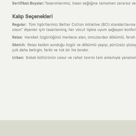
:
Sertifikalı Boyalar
Tasarımlarımız, insan sağlığına tamamen zararsız ve ul
Kalıp Seçenekleri
:
Regular
Tüm tişörtlerimiz Better Cotton Initiative (BCI) standartların
olsun" diyenler için tasarlanmış, her vücut tipine uyum sağlayan konforlu
:
Relax
Hareket özgürlüğünü merkeze alan, omuzlardan dökümlü, ferah ve
:
Sketch
Relax kalıbın sunduğu özgür ve dökümlü yapıyı, pürüzsüz yüzeyle
çok daha belirgin, farklı ve tok bir his bırakır.
:
Urban
Sokak kültürünün cesur ve rahat tavrını tam anlamıyla yansıtan
Neden KAFT?
:
Giyilebilir Hikayeler
KAFT sıradan bir giyim markası değil; kanvasını far
özgün bir sanat eseridir.
:
Zamansız Tasarımlar
Klasik moda dünyasının dayattığı sezonluk trendl
değerli parçası olarak kalacak, hikayesini ve estetik değerini hiçbir 
:
Yaratıcı Bir Topluluk
KAFT, keşfetmeyi sevenlerin, sanata tutkuyla bağlı
parçası olursun.
:
Global İş Birlikleri
Kendi tasarım mutfağımızın gücünü, dünyanın dört bir 
kanvası, farklı disiplinlerin, kültürlerin ve yaratıcı zihinlerin buluşup yep
:
360 Derece Entegre Kalite
Tasarımdan üretime, yazılımdan müşteri de
standartlarında ve tavizsiz bir kaliteyle üretilmesini garanti eder.