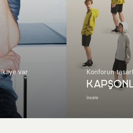
hikaye var
Konforun tasar
KAPŞON
İncele