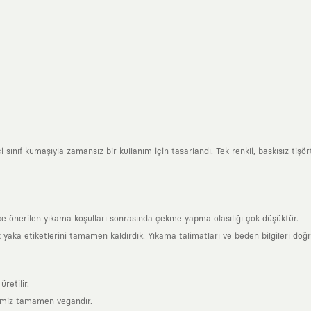
ınıf kumaşıyla zamansız bir kullanım için tasarlandı. Tek renkli, baskısız tişörtl
ce önerilen yıkama koşulları sonrasında çekme yapma olasılığı çok düşüktür.
k yaka etiketlerini tamamen kaldırdık. Yıkama talimatları ve beden bilgileri doğ
retilir.
rimiz tamamen vegandır.