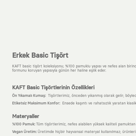
Erkek Basic Tişört
KAFT basic tişört koleksiyonu; %100 pamuklu yapısı ve nefes alan birinci s
formunu koruyan yapısıyla günün her haline eşlik eder.
KAFT Basic Tişörtlerinin Özellikleri
:
Ön Yıkamalı Kumaş
Tişörtlerimiz, önceden yıkanmış olarak gelir; böyle
:
Etiketsiz Maksimum Konfor
Ensede kaşıntı ve rahatsızlık yaratan klasi
Materyaller
:
%100 Pamuk
Tüm tişörtlerimiz, nefes alabilen yüksek kaliteli pamuktan ü
:
Vegan Üretim
Üretimde hiçbir hayvansal materyal kullanılmaz; ürünle