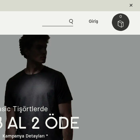
0
Giriş
sic Tişörtlerde
3 AL 2 ÖDE
Kampanya Detayları *