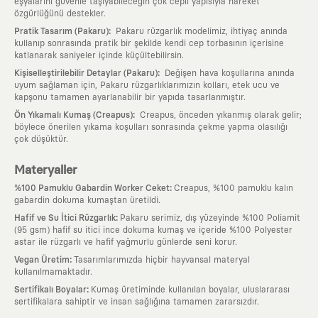
eşyalarını güvenle taşıyabileceğin çok cepli yapısıyla hareket
özgürlüğünü destekler.
:
Pratik Tasarım (Pakaru)
Pakaru rüzgarlık modelimiz, ihtiyaç anında
kullanıp sonrasında pratik bir şekilde kendi cep torbasının içerisine
katlanarak saniyeler içinde küçültebilirsin.
:
Kişiselleştirilebilir Detaylar (Pakaru)
Değişen hava koşullarına anında
uyum sağlaman için, Pakaru rüzgarlıklarımızın kolları, etek ucu ve
kapşonu tamamen ayarlanabilir bir yapıda tasarlanmıştır.
:
Ön Yıkamalı Kumaş (Creapus)
Creapus, önceden yıkanmış olarak gelir;
böylece önerilen yıkama koşulları sonrasında çekme yapma olasılığı
çok düşüktür.
Materyaller
:
%100 Pamuklu Gabardin Worker Ceket
Creapus, %100 pamuklu kalın
gabardin dokuma kumaştan üretildi.
:
Hafif ve Su İtici Rüzgarlık
Pakaru serimiz, dış yüzeyinde %100 Poliamit
(95 gsm) hafif su itici ince dokuma kumaş ve içeride %100 Polyester
astar ile rüzgarlı ve hafif yağmurlu günlerde seni korur.
:
Vegan Üretim
Tasarımlarımızda hiçbir hayvansal materyal
kullanılmamaktadır.
:
Sertifikalı Boyalar
Kumaş üretiminde kullanılan boyalar, uluslararası
sertifikalara sahiptir ve insan sağlığına tamamen zararsızdır.