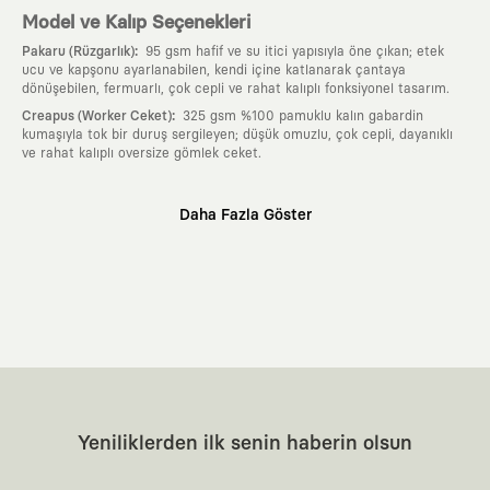
Model ve Kalıp Seçenekleri
:
Pakaru (Rüzgarlık)
95 gsm hafif ve su itici yapısıyla öne çıkan; etek
ucu ve kapşonu ayarlanabilen, kendi içine katlanarak çantaya
dönüşebilen, fermuarlı, çok cepli ve rahat kalıplı fonksiyonel tasarım.
:
Creapus (Worker Ceket)
325 gsm %100 pamuklu kalın gabardin
kumaşıyla tok bir duruş sergileyen; düşük omuzlu, çok cepli, dayanıklı
ve rahat kalıplı oversize gömlek ceket.
Neden KAFT?
Daha Fazla Göster
:
Giyilebilir Hikayeler
KAFT sıradan bir giyim markası değil; kanvasını
farklı sanatçılara ve yaratıcı zihinlere açık tutan bir tasarım
platformudur. Üzerinde taşıdığın her parça, arkasında derin bir anlam
ve hikaye barındıran özgün bir sanat eseridir.
:
Zamansız Tasarımlar
Klasik moda dünyasının dayattığı sezonluk
trendlerden ve hızlı tüketim döngülerinden tamamen uzağız. Amacımız
sadece birkaç ay giyilip eskiyecek kıyafetler üretmek değil; yıllar boyu
dolabının en değerli parçası olarak kalacak, hikayesini ve estetik
değerini hiçbir zaman kaybetmeyen zamansız tasarımlar ortaya
koymaktır.
:
Yaratıcı Bir Topluluk
KAFT, keşfetmeyi sevenlerin, sanata tutkuyla bağlı
Yeniliklerden ilk senin haberin olsun
olanların ve şehri özgürce adımlayanların ortak dilidir. Üzerinde
taşıdığın tasarımla, sıradanlığa meydan okuyan büyük ve yaratıcı bir
topluluğun parçası olursun.