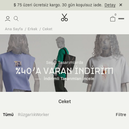
$ 75 üzeri ücretsiz kargo. 30 gün koşulsuz iade.
Detay
0
Ana Sayfa
Erkek
Ceket
Seçili Tasarımlarda
%40'A VARAN İNDİRİM
İndirimli Tasarımları İncele
Ceket
Tümü
Rüzgarlık
Worker
Filtre