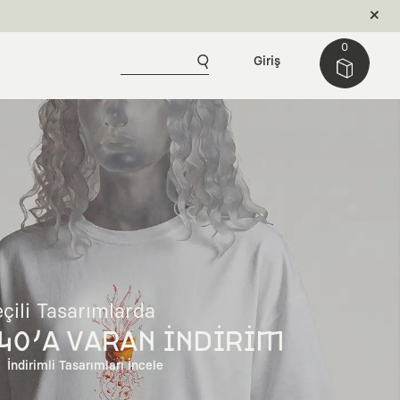
0
Giriş
çili Tasarımlarda
40'A VARAN İNDİRİM
İndirimli Tasarımları İncele