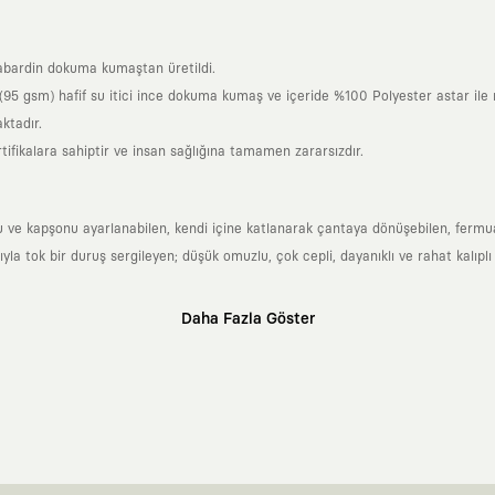
bardin dokuma kumaştan üretildi.
95 gsm) hafif su itici ince dokuma kumaş ve içeride %100 Polyester astar ile r
ktadır.
tifikalara sahiptir ve insan sağlığına tamamen zararsızdır.
u ve kapşonu ayarlanabilen, kendi içine katlanarak çantaya dönüşebilen, fermuarl
 tok bir duruş sergileyen; düşük omuzlu, çok cepli, dayanıklı ve rahat kalıplı
Daha Fazla Göster
klı sanatçılara ve yaratıcı zihinlere açık tutan bir tasarım platformudur. Üzeri
erden ve hızlı tüketim döngülerinden tamamen uzağız. Amacımız sadece birkaç ay
zaman kaybetmeyen zamansız tasarımlar ortaya koymaktır.
 olanların ve şehri özgürce adımlayanların ortak dilidir. Üzerinde taşıdığın ta
yanından bağımsız illüstratörler, sanatçılar ve kendi alanında vizyoner olan gl
yeni hikayeler anlattığı ortak bir platformdur.