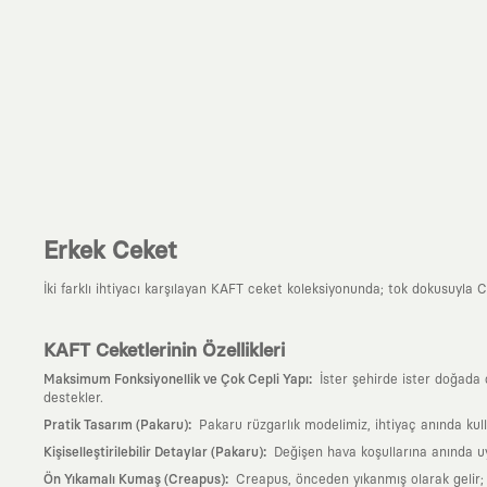
Erkek Ceket
İki farklı ihtiyacı karşılayan KAFT ceket koleksiyonunda; tok dokusuyla Cr
KAFT Ceketlerinin Özellikleri
:
Maksimum Fonksiyonellik ve Çok Cepli Yapı
İster şehirde ister doğada 
destekler.
:
Pratik Tasarım (Pakaru)
Pakaru rüzgarlık modelimiz, ihtiyaç anında kulla
:
Kişiselleştirilebilir Detaylar (Pakaru)
Değişen hava koşullarına anında uy
:
Ön Yıkamalı Kumaş (Creapus)
Creapus, önceden yıkanmış olarak gelir; 