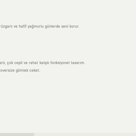
üzgarlı ve hafif yağmurlu günlerde seni korur.
ı, çok cepli ve rahat kalıplı fonksiyonel tasarım.
 oversize gömlek ceket.
nde taşıdığın her parça, arkasında derin bir anlam ve hikaye barındıran
 giyilip eskiyecek kıyafetler üretmek değil; yıllar boyu dolabının en
sarımla, sıradanlığa meydan okuyan büyük ve yaratıcı bir topluluğun
obal markalarla yaptığımız özel iş birlikleriyle harmanlıyoruz. KAFT