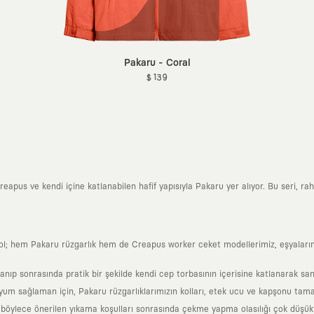
Pakaru - Coral
$ 139
eapus ve kendi içine katlanabilen hafif yapısıyla Pakaru yer alıyor. Bu seri, rahat
ol; hem Pakaru rüzgarlık hem de Creapus worker ceket modellerimiz, eşyalarını
nıp sonrasında pratik bir şekilde kendi cep torbasının içerisine katlanarak sani
um sağlaman için, Pakaru rüzgarlıklarımızın kolları, etek ucu ve kapşonu tamam
böylece önerilen yıkama koşulları sonrasında çekme yapma olasılığı çok düşük