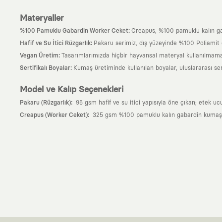
Materyaller
:
%100 Pamuklu Gabardin Worker Ceket
Creapus, %100 pamuklu kalın ga
:
Hafif ve Su İtici Rüzgarlık
Pakaru serimiz, dış yüzeyinde %100 Poliamit (
:
Vegan Üretim
Tasarımlarımızda hiçbir hayvansal materyal kullanılmama
:
Sertifikalı Boyalar
Kumaş üretiminde kullanılan boyalar, uluslararası ser
Model ve Kalıp Seçenekleri
:
Pakaru (Rüzgarlık)
95 gsm hafif ve su itici yapısıyla öne çıkan; etek uc
:
Creapus (Worker Ceket)
325 gsm %100 pamuklu kalın gabardin kumaşıyla
Neden KAFT?
:
Giyilebilir Hikayeler
KAFT sıradan bir giyim markası değil; kanvasını far
özgün bir sanat eseridir.
:
Zamansız Tasarımlar
Klasik moda dünyasının dayattığı sezonluk trendl
değerli parçası olarak kalacak, hikayesini ve estetik değerini hiçbir 
:
Yaratıcı Bir Topluluk
KAFT, keşfetmeyi sevenlerin, sanata tutkuyla bağlı
parçası olursun.
:
Global İş Birlikleri
Kendi tasarım mutfağımızın gücünü, dünyanın dört bir 
kanvası, farklı disiplinlerin, kültürlerin ve yaratıcı zihinlerin buluşup yep