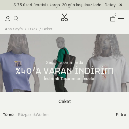
$ 75 üzeri ücretsiz kargo. 30 gün koşulsuz iade.
Detay
0
Ana Sayfa
Erkek
Ceket
Seçili Tasarımlarda
%40'A VARAN İNDİRİM
İndirimli Tasarımları İncele
Ceket
Tümü
Rüzgarlık
Worker
Filtre