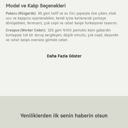
Model ve Kalıp Seçenekleri
:
Pakaru (Rüzgarlık)
95 gsm hafif ve su itici yapısıyla öne çıkan; etek
ucu ve kapşonu ayarlanabilen, kendi içine katlanarak çantaya
dönüşebilen, fermuarlı, çok cepli ve rahat kalıplı fonksiyonel tasarım.
:
Creapus (Worker Ceket)
325 gsm %100 pamuklu kalın gabardin
kumaşıyla tok bir duruş sergileyen; düşük omuzlu, çok cepli, dayanıklı
ve rahat kalıplı oversize gömlek ceket.
Neden KAFT?
Daha Fazla Göster
:
Giyilebilir Hikayeler
KAFT sıradan bir giyim markası değil; kanvasını
farklı sanatçılara ve yaratıcı zihinlere açık tutan bir tasarım
platformudur. Üzerinde taşıdığın her parça, arkasında derin bir anlam
ve hikaye barındıran özgün bir sanat eseridir.
:
Zamansız Tasarımlar
Klasik moda dünyasının dayattığı sezonluk
trendlerden ve hızlı tüketim döngülerinden tamamen uzağız. Amacımız
sadece birkaç ay giyilip eskiyecek kıyafetler üretmek değil; yıllar boyu
dolabının en değerli parçası olarak kalacak, hikayesini ve estetik
değerini hiçbir zaman kaybetmeyen zamansız tasarımlar ortaya
koymaktır.
:
Yaratıcı Bir Topluluk
KAFT, keşfetmeyi sevenlerin, sanata tutkuyla bağlı
Yeniliklerden ilk senin haberin olsun
olanların ve şehri özgürce adımlayanların ortak dilidir. Üzerinde
taşıdığın tasarımla, sıradanlığa meydan okuyan büyük ve yaratıcı bir
topluluğun parçası olursun.