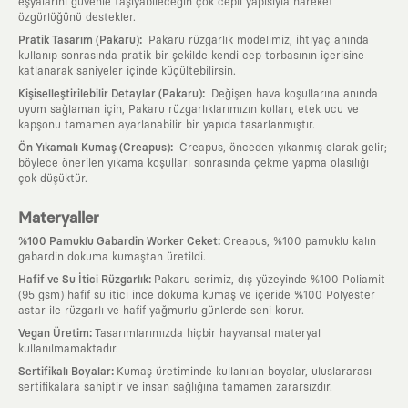
eşyalarını güvenle taşıyabileceğin çok cepli yapısıyla hareket
özgürlüğünü destekler.
:
Pratik Tasarım (Pakaru)
Pakaru rüzgarlık modelimiz, ihtiyaç anında
kullanıp sonrasında pratik bir şekilde kendi cep torbasının içerisine
katlanarak saniyeler içinde küçültebilirsin.
:
Kişiselleştirilebilir Detaylar (Pakaru)
Değişen hava koşullarına anında
uyum sağlaman için, Pakaru rüzgarlıklarımızın kolları, etek ucu ve
kapşonu tamamen ayarlanabilir bir yapıda tasarlanmıştır.
:
Ön Yıkamalı Kumaş (Creapus)
Creapus, önceden yıkanmış olarak gelir;
böylece önerilen yıkama koşulları sonrasında çekme yapma olasılığı
çok düşüktür.
Materyaller
:
%100 Pamuklu Gabardin Worker Ceket
Creapus, %100 pamuklu kalın
gabardin dokuma kumaştan üretildi.
:
Hafif ve Su İtici Rüzgarlık
Pakaru serimiz, dış yüzeyinde %100 Poliamit
(95 gsm) hafif su itici ince dokuma kumaş ve içeride %100 Polyester
astar ile rüzgarlı ve hafif yağmurlu günlerde seni korur.
:
Vegan Üretim
Tasarımlarımızda hiçbir hayvansal materyal
kullanılmamaktadır.
:
Sertifikalı Boyalar
Kumaş üretiminde kullanılan boyalar, uluslararası
sertifikalara sahiptir ve insan sağlığına tamamen zararsızdır.