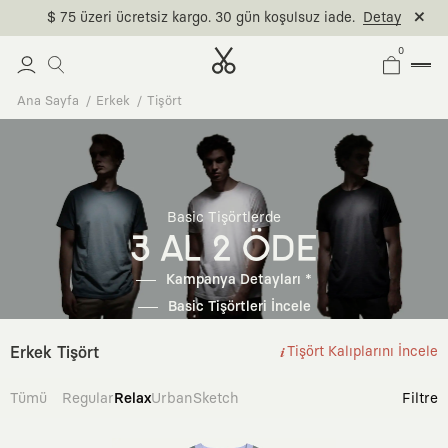
$ 75 üzeri ücretsiz kargo. 30 gün koşulsuz iade.
Detay
0
Ana Sayfa
Erkek
Tişört
Basic Tişörtlerde
3 AL 2 ÖDE
Kampanya Detayları *
Basic Tişörtleri İncele
Erkek Tişört
Tişört Kalıplarını İncele
Tümü
Regular
Relax
Urban
Sketch
Filtre