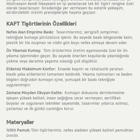
illüstrasyon kendi hikayesini en iyi yansıtacak tek bir tişört rengine özel
olarak tasarlanıyor. Sıradanlığa yer vermeyen bu estetik yaklaşım,
sürdürülebilir üretim prensipleriyle hayata geçiyor.
KAFT Tişörtlerinin Özellikleri
:
Nefes Alan Emprime Baskı
Tasarımlarımız, serigrafi (emprime)
tekniğiyle kumaşa pürüzsüzce işlenir. Bu sayede baskı bölgesinde kalın,
plastik bir his oluşmaz ve cildin gün boyu nefes almaya devam eder.
:
Ön Yıkamalı Kumaş
Tüm ürünlerimiz üretim aşamasında özel bir ön
yıkama işleminden geçer. Bu sayede önerilen koşullarda yıkandığında
çekme veya daralma yaşama olasılığı çok düşüktür.
:
Etiketsiz Maksimum Konfor
Ensede kaşıntı ve rahatsızlık yaratan
klasik yaka etiketlerini tamamen kaldırdık. Yıkama talimatları ve beden
bilgileri doğrudan kumaşın içine, yumuşak bir baskı tekniğiyle
uygulanmıştır.
:
Zamana Meydan Okuyan Kalite
Kumaşın dokusuna derinlemesine
işleyen yüksek kaliteli, insan sağlığına zarar vermeyen, sertifikalı
boyalar ve uygulanan teknikler sayesinde, tasarımlar yıllarca solmaz,
çatlamaz ve ilk günkü canlılığını korur.
Materyaller
:
%100 Pamuk
Tüm tişörtlerimiz, nefes alabilen yüksek kaliteli pamuktan
üretilir.