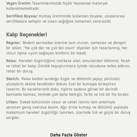
:
Vegan Üretim
Tasarımlarımızda hiçbir hayvansal materyal
kullanılmamaktadır.
:
Sertifikalı Boyalar
Kumaş üretiminde kullanılan boyalar, uluslararası
sertifikalara sahiptir ve insan sağlığına tamamen zararsızdır.
Kalıp Seçenekleri
:
Regular
Bedeni sarmadan üzerine tam oturan, zamansız ve dengeli
bir silüet. "Ne çok dar ne çok bol olsun" diyenler için tasarlanmış, her
vücut tipine uyum sağlayan konforlu bir klasik.
:
Relax
Hareket özgürlüğünü merkeze alan, omuzlardan dökümlü, ferah
ve rahat bir kalıp. Günlük koşuşturmaca içinde vücuduna nefes aldıran,
rahat bir duruş.
:
Sketch
Relax kalıbın sunduğu özgür ve dökümlü yapıyı, pürüzsüz
yüzeylerin aksine kendinden dokulu özel bir kumaşla birleştiren
tasarım. Bu karakteristik doku, tişörte sadece görsel bir derinlik
katmakla kalmaz; teninde çok daha belirgin, farklı ve tok bir his bırakır.
:
Urban
Sokak kültürünün cesur ve rahat tavrını tam anlamıyla
yansıtan geniş oversize kesim. Ağır örme kumaşı ve dökümlü yapısıyla
maksimum hareket özgürlüğü tanırken, üzerinde tok ve güçlü bir duruş
sergiler.
Neden KAFT?
Daha Fazla Göster