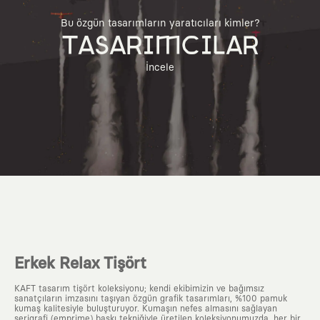
Bu özgün tasarımların yaratıcıları kimler?
TASARIMCILAR
İncele
Erkek Relax Tişört
KAFT tasarım tişört koleksiyonu; kendi ekibimizin ve bağımsız
sanatçıların imzasını taşıyan özgün grafik tasarımları, %100 pamuk
kumaş kalitesiyle buluşturuyor. Kumaşın nefes almasını sağlayan
serigrafi (emprime) baskı tekniğiyle üretilen koleksiyonumuzda, her bir