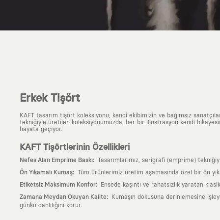
Erkek Tişört
KAFT tasarım tişört koleksiyonu; kendi ekibimizin ve bağımsız sanatçıl
tekniğiyle üretilen koleksiyonumuzda, her bir illüstrasyon kendi hikayesi
hayata geçiyor.
KAFT Tişörtlerinin Özellikleri
:
Nefes Alan Emprime Baskı
Tasarımlarımız, serigrafi (emprime) tekniği
:
Ön Yıkamalı Kumaş
Tüm ürünlerimiz üretim aşamasında özel bir ön yık
:
Etiketsiz Maksimum Konfor
Ensede kaşıntı ve rahatsızlık yaratan klasi
:
Zamana Meydan Okuyan Kalite
Kumaşın dokusuna derinlemesine işleyen 
günkü canlılığını korur.