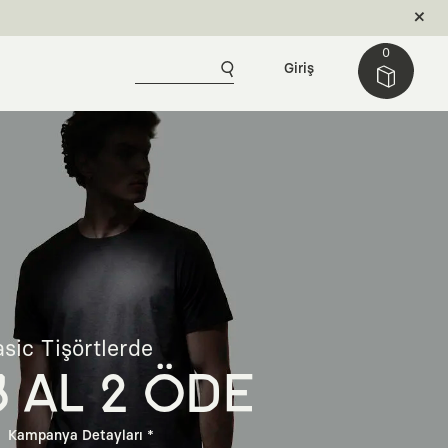
0
Giriş
sic Tişörtlerde
3 AL 2 ÖDE
Kampanya Detayları *