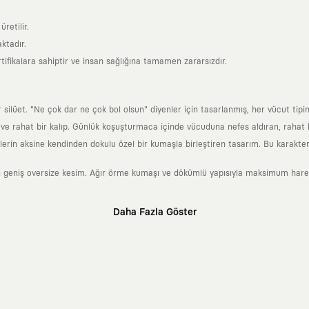
retilir.
ktadır.
tifikalara sahiptir ve insan sağlığına tamamen zararsızdır.
lüet. "Ne çok dar ne çok bol olsun" diyenler için tasarlanmış, her vücut tipin
 rahat bir kalıp. Günlük koşuşturmaca içinde vücuduna nefes aldıran, rahat b
rin aksine kendinden dokulu özel bir kumaşla birleştiren tasarım. Bu karakteri
 geniş oversize kesim. Ağır örme kumaşı ve dökümlü yapısıyla maksimum hareket
Daha Fazla Göster
klı sanatçılara ve yaratıcı zihinlere açık tutan bir tasarım platformudur. Üzeri
erden ve hızlı tüketim döngülerinden tamamen uzağız. Amacımız sadece birkaç ay
zaman kaybetmeyen zamansız tasarımlar ortaya koymaktır.
 olanların ve şehri özgürce adımlayanların ortak dilidir. Üzerinde taşıdığın ta
yanından bağımsız illüstratörler, sanatçılar ve kendi alanında vizyoner olan gl