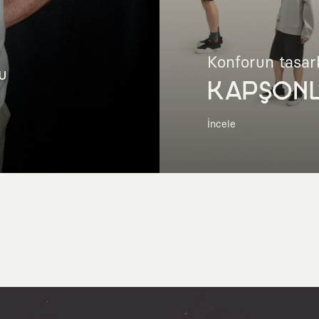
Konforun tasar
u
KAPŞON
İncele