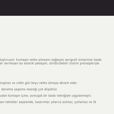
uluşturuyor. Kumaşın nefes almasını sağlayan serigrafi (emprime) baskı
 yer vermeyen bu estetik yaklaşım, sürdürülebilir üretim prensipleriyle
is oluşmaz ve cildin gün boyu nefes almaya devam eder.
 daralma yaşama olasılığı çok düşüktür.
ğrudan kumaşın içine, yumuşak bir baskı tekniğiyle uygulanmıştır.
an teknikler sayesinde, tasarımlar yıllarca solmaz, çatlamaz ve ilk