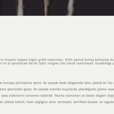
arın imzasını taşıyan özgün grafik tasarımları, %100 pamuk kumaş kalitesiyle b
ni en iyi yansıtacak tek bir tişört rengine özel olarak tasarlanıyor. Sıradanlığa
yle kumaşa pürüzsüzce işlenir. Bu sayede baskı bölgesinde kalın, plastik bir h
ama işleminden geçer. Bu sayede önerilen koşullarda yıkandığında çekme veya
k yaka etiketlerini tamamen kaldırdık. Yıkama talimatları ve beden bilgileri do
yüksek kaliteli, insan sağlığına zarar vermeyen, sertifikalı boyalar ve uygulan