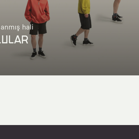
lanmış hali
LULAR