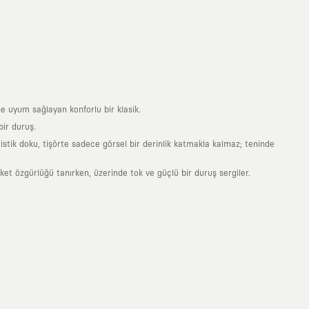
e uyum sağlayan konforlu bir klasik.
ir duruş.
stik doku, tişörte sadece görsel bir derinlik katmakla kalmaz; teninde
 özgürlüğü tanırken, üzerinde tok ve güçlü bir duruş sergiler.
nde taşıdığın her parça, arkasında derin bir anlam ve hikaye barındıran
 giyilip eskiyecek kıyafetler üretmek değil; yıllar boyu dolabının en
sarımla, sıradanlığa meydan okuyan büyük ve yaratıcı bir topluluğun
obal markalarla yaptığımız özel iş birlikleriyle harmanlıyoruz. KAFT