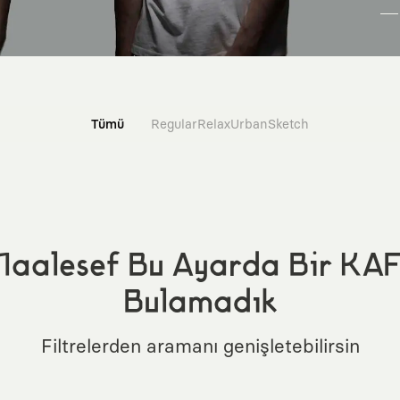
Tümü
Regular
Relax
Urban
Sketch
aalesef Bu Ayarda Bir KA
Bulamadık
Filtrelerden aramanı genişletebilirsin