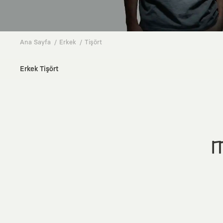
Ana Sayfa
Erkek
Tişört
Erkek Tişört
M