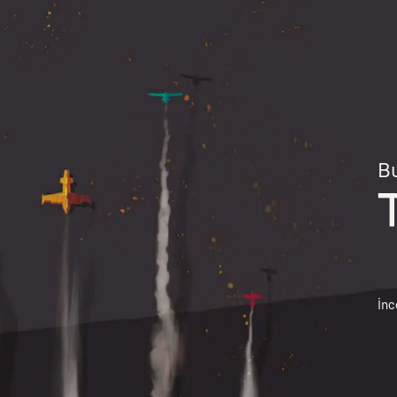
Bu
İnc