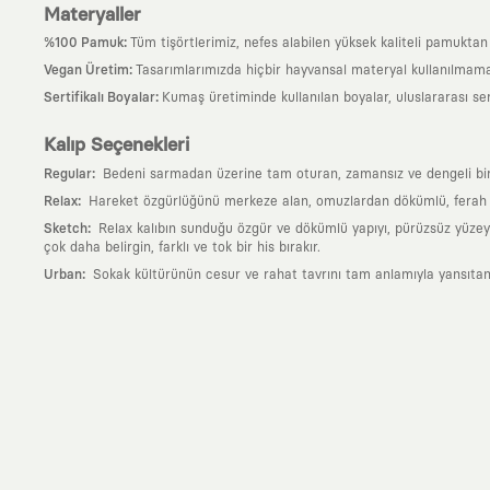
Materyaller
:
%100 Pamuk
Tüm tişörtlerimiz, nefes alabilen yüksek kaliteli pamuktan ü
:
Vegan Üretim
Tasarımlarımızda hiçbir hayvansal materyal kullanılmama
:
Sertifikalı Boyalar
Kumaş üretiminde kullanılan boyalar, uluslararası ser
Kalıp Seçenekleri
:
Regular
Bedeni sarmadan üzerine tam oturan, zamansız ve dengeli bir si
:
Relax
Hareket özgürlüğünü merkeze alan, omuzlardan dökümlü, ferah ve
:
Sketch
Relax kalıbın sunduğu özgür ve dökümlü yapıyı, pürüzsüz yüzeyle
çok daha belirgin, farklı ve tok bir his bırakır.
:
Urban
Sokak kültürünün cesur ve rahat tavrını tam anlamıyla yansıtan
Neden KAFT?
:
Giyilebilir Hikayeler
KAFT sıradan bir giyim markası değil; kanvasını far
özgün bir sanat eseridir.
:
Zamansız Tasarımlar
Klasik moda dünyasının dayattığı sezonluk trendl
değerli parçası olarak kalacak, hikayesini ve estetik değerini hiçbir 
:
Yaratıcı Bir Topluluk
KAFT, keşfetmeyi sevenlerin, sanata tutkuyla bağlı
parçası olursun.
:
Global İş Birlikleri
Kendi tasarım mutfağımızın gücünü, dünyanın dört bir 