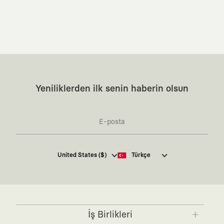
Yeniliklerden ilk senin haberin olsun
Kaft Tasarım Tekstil Sanayi ve Ticaret Anonim
United States ($)
Türkçe
Şirketi tarafından kampanya ve tanıtımlara ilişkin
tarafıma ticari elektronik ileti göndermesi için
burada
belirtilen izni veriyorum.
Ticari Elektronik İleti Aydınlatma Metni’ne
buradan
ulaşabilirsiniz.
İş Birlikleri