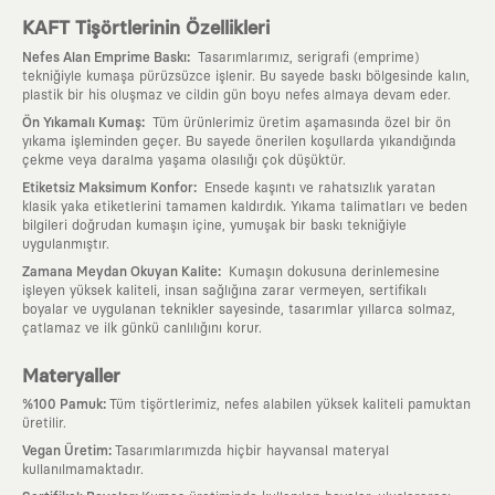
KAFT Tişörtlerinin Özellikleri
:
Nefes Alan Emprime Baskı
Tasarımlarımız, serigrafi (emprime)
tekniğiyle kumaşa pürüzsüzce işlenir. Bu sayede baskı bölgesinde kalın,
plastik bir his oluşmaz ve cildin gün boyu nefes almaya devam eder.
:
Ön Yıkamalı Kumaş
Tüm ürünlerimiz üretim aşamasında özel bir ön
yıkama işleminden geçer. Bu sayede önerilen koşullarda yıkandığında
çekme veya daralma yaşama olasılığı çok düşüktür.
:
Etiketsiz Maksimum Konfor
Ensede kaşıntı ve rahatsızlık yaratan
klasik yaka etiketlerini tamamen kaldırdık. Yıkama talimatları ve beden
bilgileri doğrudan kumaşın içine, yumuşak bir baskı tekniğiyle
uygulanmıştır.
:
Zamana Meydan Okuyan Kalite
Kumaşın dokusuna derinlemesine
işleyen yüksek kaliteli, insan sağlığına zarar vermeyen, sertifikalı
boyalar ve uygulanan teknikler sayesinde, tasarımlar yıllarca solmaz,
çatlamaz ve ilk günkü canlılığını korur.
Materyaller
:
%100 Pamuk
Tüm tişörtlerimiz, nefes alabilen yüksek kaliteli pamuktan
üretilir.
:
Vegan Üretim
Tasarımlarımızda hiçbir hayvansal materyal
kullanılmamaktadır.