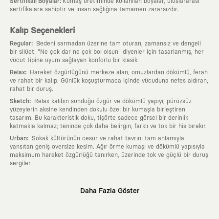
:
Sertifikalı Boyalar
Kumaş üretiminde kullanılan boyalar, uluslararası
sertifikalara sahiptir ve insan sağlığına tamamen zararsızdır.
Kalıp Seçenekleri
:
Regular
Bedeni sarmadan üzerine tam oturan, zamansız ve dengeli
bir silüet. "Ne çok dar ne çok bol olsun" diyenler için tasarlanmış, her
vücut tipine uyum sağlayan konforlu bir klasik.
:
Relax
Hareket özgürlüğünü merkeze alan, omuzlardan dökümlü, ferah
ve rahat bir kalıp. Günlük koşuşturmaca içinde vücuduna nefes aldıran,
rahat bir duruş.
:
Sketch
Relax kalıbın sunduğu özgür ve dökümlü yapıyı, pürüzsüz
yüzeylerin aksine kendinden dokulu özel bir kumaşla birleştiren
tasarım. Bu karakteristik doku, tişörte sadece görsel bir derinlik
katmakla kalmaz; teninde çok daha belirgin, farklı ve tok bir his bırakır.
:
Urban
Sokak kültürünün cesur ve rahat tavrını tam anlamıyla
yansıtan geniş oversize kesim. Ağır örme kumaşı ve dökümlü yapısıyla
maksimum hareket özgürlüğü tanırken, üzerinde tok ve güçlü bir duruş
sergiler.
Neden KAFT?
Daha Fazla Göster
:
Giyilebilir Hikayeler
KAFT sıradan bir giyim markası değil; kanvasını
farklı sanatçılara ve yaratıcı zihinlere açık tutan bir tasarım
platformudur. Üzerinde taşıdığın her parça, arkasında derin bir anlam