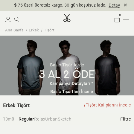
$ 75 üzeri ücretsiz kargo. 30 gün koşulsuz iade.
Detay
0
Ana Sayfa
Erkek
Tişört
Basic Tişörtlerde
3 AL 2 ÖDE
Kampanya Detayları *
Basic Tişörtleri İncele
Erkek Tişört
Tişört Kalıplarını İncele
Tümü
Regular
Relax
Urban
Sketch
Filtre