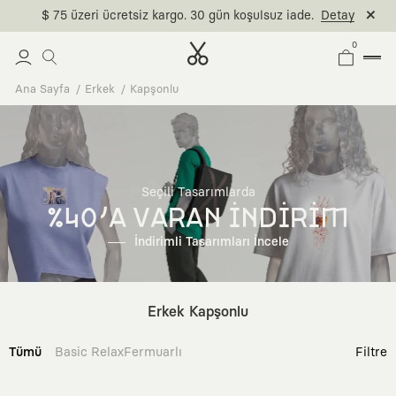
$ 75 üzeri ücretsiz kargo. 30 gün koşulsuz iade.
Detay
0
Ana Sayfa
Erkek
Kapşonlu
Seçili Tasarımlarda
%40'A VARAN İNDİRİM
İndirimli Tasarımları İncele
Erkek Kapşonlu
Tümü
Basic Relax
Fermuarlı
Filtre