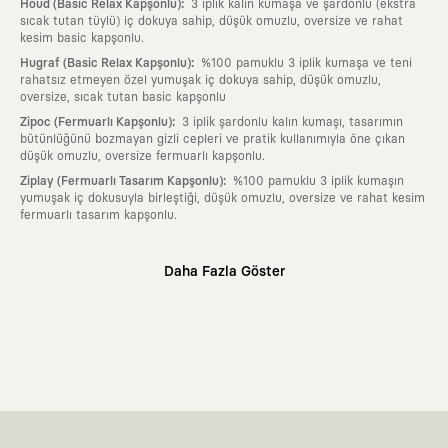
:
Houd (Basic Relax Kapşonlu)
3 iplik kalın kumaşa ve şardonlu (ekstra
sıcak tutan tüylü) iç dokuya sahip, düşük omuzlu, oversize ve rahat
kesim basic kapşonlu.
:
Hugraf (Basic Relax Kapşonlu)
%100 pamuklu 3 iplik kumaşa ve teni
rahatsız etmeyen özel yumuşak iç dokuya sahip, düşük omuzlu,
oversize, sıcak tutan basic kapşonlu
:
Zipoc (Fermuarlı Kapşonlu)
3 iplik şardonlu kalın kumaşı, tasarımın
bütünlüğünü bozmayan gizli cepleri ve pratik kullanımıyla öne çıkan
düşük omuzlu, oversize fermuarlı kapşonlu.
:
Ziplay (Fermuarlı Tasarım Kapşonlu)
%100 pamuklu 3 iplik kumaşın
yumuşak iç dokusuyla birleştiği, düşük omuzlu, oversize ve rahat kesim
fermuarlı tasarım kapşonlu.
Neden KAFT?
Daha Fazla Göster
:
Giyilebilir Hikayeler
KAFT sıradan bir giyim markası değil; kanvasını
farklı sanatçılara ve yaratıcı zihinlere açık tutan bir tasarım
platformudur. Üzerinde taşıdığın her parça, arkasında derin bir anlam
ve hikaye barındıran özgün bir sanat eseridir.
:
Zamansız Tasarımlar
Klasik moda dünyasının dayattığı sezonluk
trendlerden ve hızlı tüketim döngülerinden tamamen uzağız. Amacımız
sadece birkaç ay giyilip eskiyecek kıyafetler üretmek değil; yıllar boyu
dolabının en değerli parçası olarak kalacak, hikayesini ve estetik
değerini hiçbir zaman kaybetmeyen zamansız tasarımlar ortaya
koymaktır.