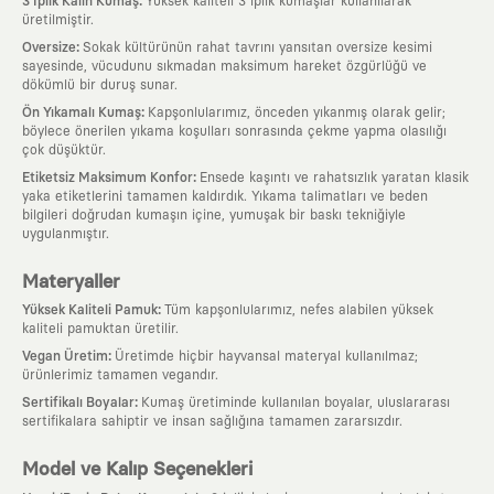
:
3 İplik Kalın Kumaş
Yüksek kaliteli 3 iplik kumaşlar kullanılarak
üretilmiştir.
:
Oversize
Sokak kültürünün rahat tavrını yansıtan oversize kesimi
sayesinde, vücudunu sıkmadan maksimum hareket özgürlüğü ve
dökümlü bir duruş sunar.
:
Ön Yıkamalı Kumaş
Kapşonlularımız, önceden yıkanmış olarak gelir;
böylece önerilen yıkama koşulları sonrasında çekme yapma olasılığı
çok düşüktür.
:
Etiketsiz Maksimum Konfor
Ensede kaşıntı ve rahatsızlık yaratan klasik
yaka etiketlerini tamamen kaldırdık. Yıkama talimatları ve beden
bilgileri doğrudan kumaşın içine, yumuşak bir baskı tekniğiyle
uygulanmıştır.
Materyaller
:
Yüksek Kaliteli Pamuk
Tüm kapşonlularımız, nefes alabilen yüksek
kaliteli pamuktan üretilir.
:
Vegan Üretim
Üretimde hiçbir hayvansal materyal kullanılmaz;
ürünlerimiz tamamen vegandır.
:
Sertifikalı Boyalar
Kumaş üretiminde kullanılan boyalar, uluslararası
sertifikalara sahiptir ve insan sağlığına tamamen zararsızdır.
Model ve Kalıp Seçenekleri