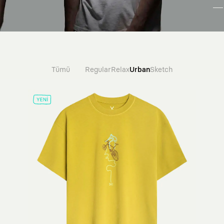
Tümü
Regular
Relax
Urban
Sketch