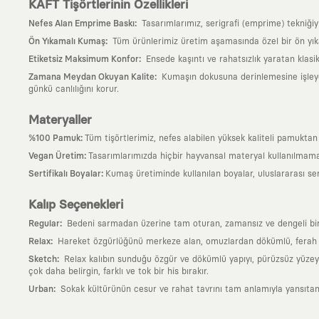
KAFT Tişörtlerinin Özellikleri
:
Nefes Alan Emprime Baskı
Tasarımlarımız, serigrafi (emprime) tekniği
:
Ön Yıkamalı Kumaş
Tüm ürünlerimiz üretim aşamasında özel bir ön yık
:
Etiketsiz Maksimum Konfor
Ensede kaşıntı ve rahatsızlık yaratan klasi
:
Zamana Meydan Okuyan Kalite
Kumaşın dokusuna derinlemesine işleyen 
günkü canlılığını korur.
Materyaller
:
%100 Pamuk
Tüm tişörtlerimiz, nefes alabilen yüksek kaliteli pamuktan ü
:
Vegan Üretim
Tasarımlarımızda hiçbir hayvansal materyal kullanılmama
:
Sertifikalı Boyalar
Kumaş üretiminde kullanılan boyalar, uluslararası ser
Kalıp Seçenekleri
:
Regular
Bedeni sarmadan üzerine tam oturan, zamansız ve dengeli bir si
:
Relax
Hareket özgürlüğünü merkeze alan, omuzlardan dökümlü, ferah ve
:
Sketch
Relax kalıbın sunduğu özgür ve dökümlü yapıyı, pürüzsüz yüzeyle
çok daha belirgin, farklı ve tok bir his bırakır.
:
Urban
Sokak kültürünün cesur ve rahat tavrını tam anlamıyla yansıtan