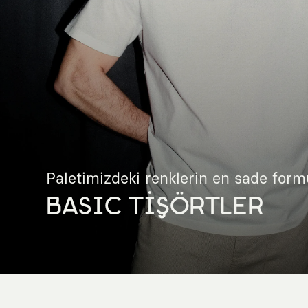
Paletimizdeki renklerin en sade form
BASIC TİŞÖRTLER