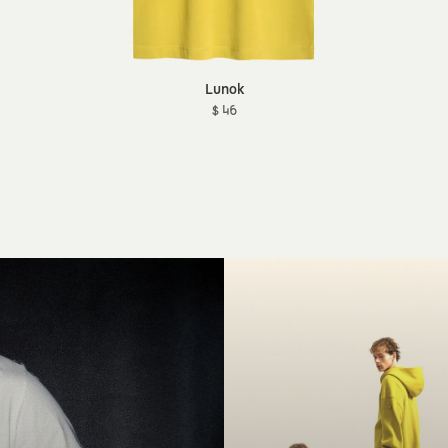
Lunok
$ 46