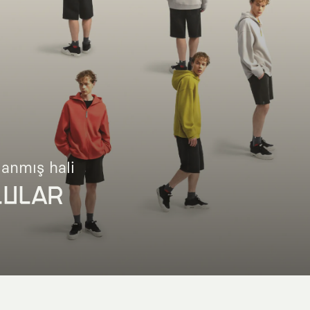
lanmış hali
LULAR