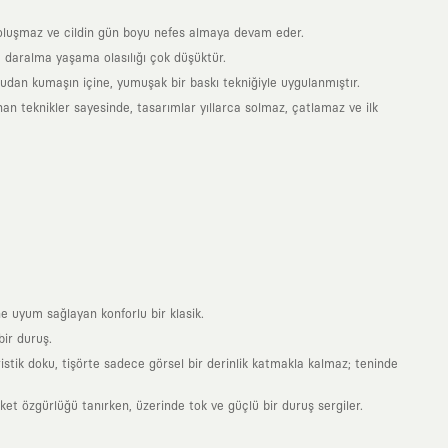
is oluşmaz ve cildin gün boyu nefes almaya devam eder.
 daralma yaşama olasılığı çok düşüktür.
ğrudan kumaşın içine, yumuşak bir baskı tekniğiyle uygulanmıştır.
an teknikler sayesinde, tasarımlar yıllarca solmaz, çatlamaz ve ilk
e uyum sağlayan konforlu bir klasik.
ir duruş.
stik doku, tişörte sadece görsel bir derinlik katmakla kalmaz; teninde
 özgürlüğü tanırken, üzerinde tok ve güçlü bir duruş sergiler.