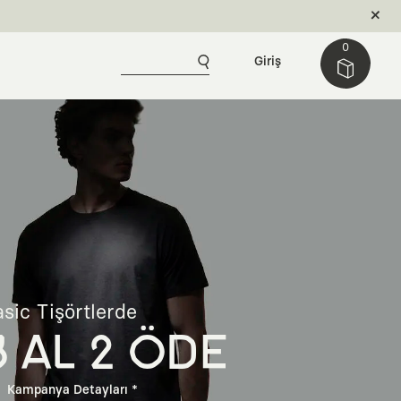
0
Giriş
sic Tişörtlerde
3 AL 2 ÖDE
Kampanya Detayları *