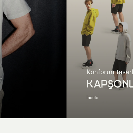
Konforun tasar
u
KAPŞON
İncele