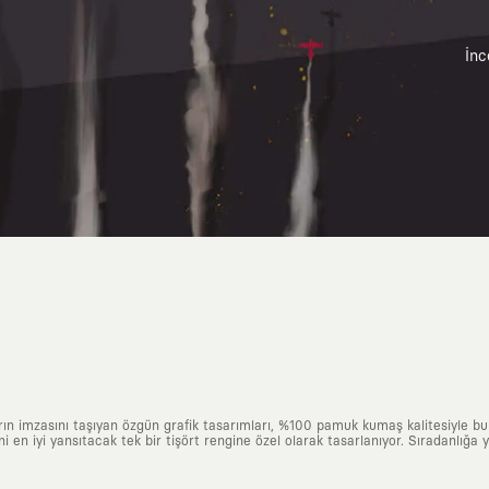
İnc
arın imzasını taşıyan özgün grafik tasarımları, %100 pamuk kumaş kalitesiyle b
ni en iyi yansıtacak tek bir tişört rengine özel olarak tasarlanıyor. Sıradanlığa