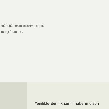
 özgürlüğü sunan tasarım jogger.
rım eşofman altı.
nde taşıdığın her parça, arkasında derin bir anlam ve hikaye barındıran
 giyilip eskiyecek kıyafetler üretmek değil; yıllar boyu dolabının en
sarımla, sıradanlığa meydan okuyan büyük ve yaratıcı bir topluluğun
obal markalarla yaptığımız özel iş birlikleriyle harmanlıyoruz. KAFT
ruz. Bu entegre ekosistem, sana ulaşan her ürünün yüksek KAFT
, doğaya saygılı tasarımları hayata geçiriyoruz. Better Cotton Initiative
Yeniliklerden ilk senin haberin olsun