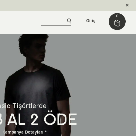
0
Giriş
sic Tişörtlerde
3 AL 2 ÖDE
Kampanya Detayları *