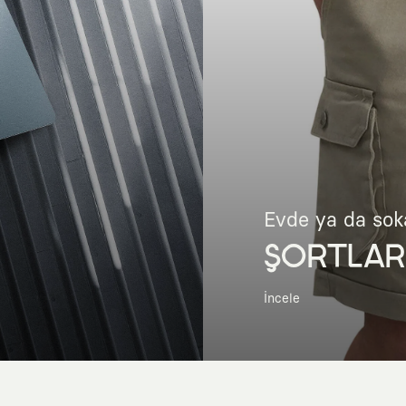
Evde ya da soka
ŞORTLAR
İncele