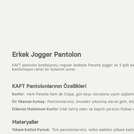
Erkek Jogger Pantolon
KAFT pantolon koleksiyonu; regular kalıbıyla Panoha jogger ve 3 iplik ka
kısıtlamayan rahat bir kullanım sunar.
KAFT Pantolonlarının Özellikleri
:
Konfor
Hem Panoha hem de Clopa, gün boyu vücuduna uyum sağlaması iç
:
Ön Yıkamalı Kumaş
Pantolonlarımız, önceden yıkanmış olarak gelir; bö
Etiketsiz Maksimum Konfor
Cildi tahriş eden ve kaşıntı yaratan fiziksel
Materyaller
:
Yüksek Kaliteli Pamuk
Tüm pantolonlarımız, nefes alabilen yüksek kalite