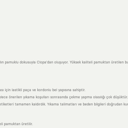
lın pamuklu dokusuyla Clopa'dan oluşuyor. Yüksek kaliteli pamuktan üretilen bu 
in lastikli paça ve kordonlu bel yapısına sahiptir.
ylece önerilen yıkama koşulları sonrasında çekme yapma olasılığı çok düşüktür.
 etiketleri tamamen kaldırdık. Yıkama talimatları ve beden bilgileri doğrudan ku
li pamuktan üretilir.