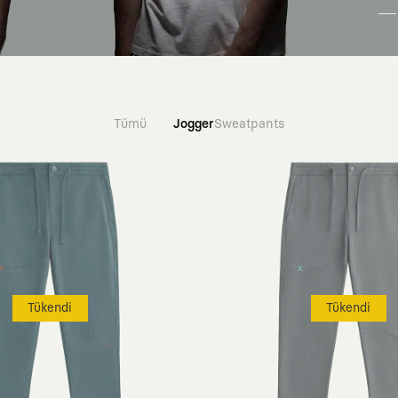
Tümü
Jogger
Sweatpants
Tükendi
Tükendi