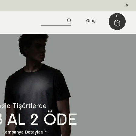
0
Giriş
sic Tişörtlerde
3 AL 2 ÖDE
Kampanya Detayları *