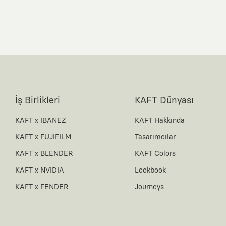
İş Birlikleri
KAFT Dünyası
KAFT x IBANEZ
KAFT Hakkında
KAFT x FUJIFILM
Tasarımcılar
KAFT x BLENDER
KAFT Colors
KAFT x NVIDIA
Lookbook
KAFT x FENDER
Journeys