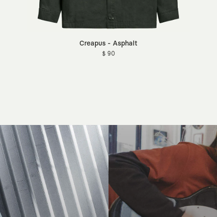
Creapus - Asphalt
$ 90