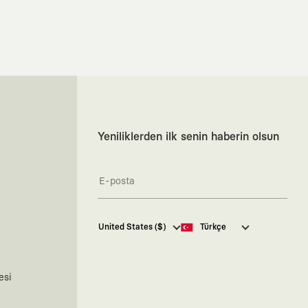
Yeniliklerden ilk senin haberin olsun
Kaft Tasarım Tekstil Sanayi ve
United States ($)
Türkçe
Ticaret Anonim Şirketi tarafından
kampanya ve tanıtımlara ilişkin
tarafıma ticari elektronik ileti
göndermesi için
burada
belirtilen
esi
izni veriyorum.
Ticari Elektronik İleti Aydınlatma