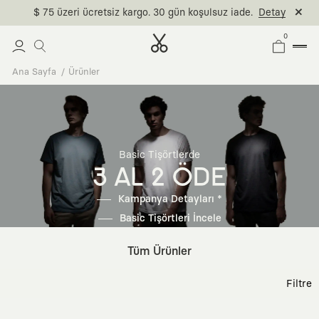
$ 75 üzeri ücretsiz kargo. 30 gün koşulsuz iade.
Detay
0
Ana Sayfa
Ürünler
Basic Tişörtlerde
3 AL 2 ÖDE
Kampanya Detayları *
Basic Tişörtleri İncele
Tüm Ürünler
Filtre