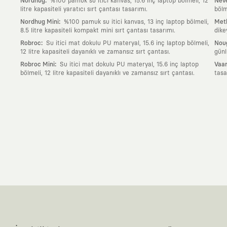
:
Nordhug
%100 pamuk su itici kanvas, 15.6 inç laptop bölmeli, 12
Neve
litre kapasiteli yaratıcı sırt çantası tasarımı.
bölm
:
Nordhug Mini
%100 pamuk su itici kanvas, 13 inç laptop bölmeli,
Meth
8.5 litre kapasiteli kompakt mini sırt çantası tasarımı.
dike
:
Robroc
Su itici mat dokulu PU materyal, 15.6 inç laptop bölmeli,
Nou
12 litre kapasiteli dayanıklı ve zamansız sırt çantası.
günl
:
Robroc Mini
Su itici mat dokulu PU materyal, 15.6 inç laptop
Vaan
bölmeli, 12 litre kapasiteli dayanıklı ve zamansız sırt çantası.
tasa
Neden KAFT?
:
Giyilebilir Hikayeler
KAFT sıradan bir giyim markası değil; kanvasını far
özgün bir sanat eseridir.
:
Zamansız Tasarımlar
Klasik moda dünyasının dayattığı sezonluk trendl
değerli parçası olarak kalacak, hikayesini ve estetik değerini hiçbir 
:
Yaratıcı Bir Topluluk
KAFT, keşfetmeyi sevenlerin, sanata tutkuyla bağlı
parçası olursun.
:
Global İş Birlikleri
Kendi tasarım mutfağımızın gücünü, dünyanın dört bir 
kanvası, farklı disiplinlerin, kültürlerin ve yaratıcı zihinlerin buluşup yep
:
360 Derece Entegre Kalite
Tasarımdan üretime, yazılımdan müşteri de
standartlarında ve tavizsiz bir kaliteyle üretilmesini garanti eder.
:
Sürdürülebilir ve Doğaya Saygılı Vizyon
Hızlı tüketim alışkanlıklarına 