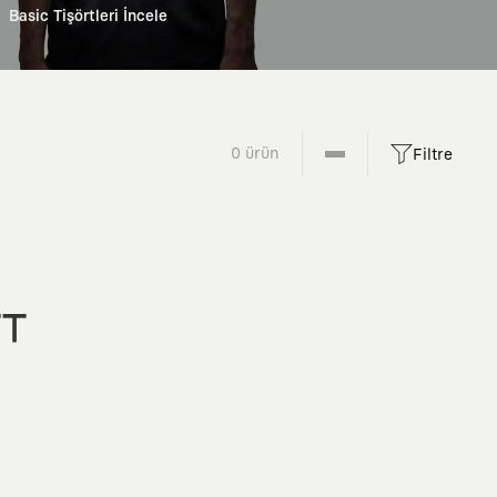
Basic Tişörtleri İncele
0 ürün
Filtre
FT