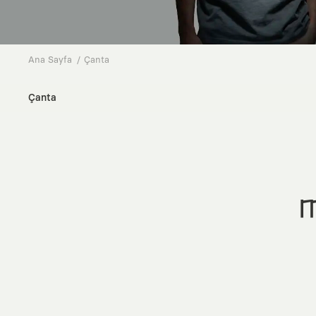
Ana Sayfa
Çanta
Çanta
M