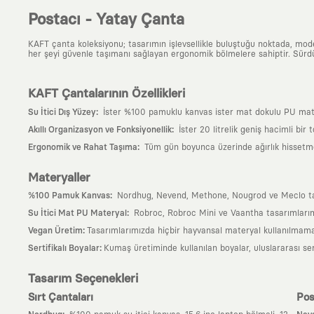
Postacı - Yatay Çanta
KAFT çanta koleksiyonu; tasarımın işlevsellikle buluştuğu noktada, moder
her şeyi güvenle taşımanı sağlayan ergonomik bölmelere sahiptir. Sürdür
KAFT Çantalarının Özellikleri
:
Su İtici Dış Yüzey
İster %100 pamuklu kanvas ister mat dokulu PU matery
:
Akıllı Organizasyon ve Fonksiyonellik
İster 20 litrelik geniş hacimli bir
:
Ergonomik ve Rahat Taşıma
Tüm gün boyunca üzerinde ağırlık hissetmem
Materyaller
:
%100 Pamuk Kanvas
Nordhug, Nevend, Methone, Nougrod ve Meclo tasarı
:
Su İtici Mat PU Materyal
Robroc, Robroc Mini ve Vaantha tasarımlarımı
:
Vegan Üretim
Tasarımlarımızda hiçbir hayvansal materyal kullanılmama
:
Sertifikalı Boyalar
Kumaş üretiminde kullanılan boyalar, uluslararası ser
Tasarım Seçenekleri
Sırt Çantaları
Pos