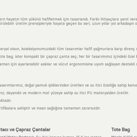
n hayatın tüm yükünü hafifletmek için tasarlandı. Farklı ihtiyaçlara yanıt vere
ülebilir üretim prensipleriyle hayata geçen bu seri, uzun yıllar yol arkadaşın o
al olsun, koleksiyonumuzdaki tüm tasarımlar hafif yağmurlara karşı direnç sağl
 tote bag, ister kompakt bir çapraz çanta seç; her bir tasarımımız içindeki özel
en için ayarlanabilir askılar ve vücut ergonomisine uyum sağlayan destekli sır
mlarımız, doğal pamuk ipliklerinden üretilen ve su itici özelliğe sahip kanva
z, dayanıklı ve modern mat yüzeye sahip su itici PU materyalden üretilir.
ktadır.
tifikalara sahiptir ve insan sağlığına tamamen zararsızdır.
tacı ve Çapraz Çantalar
Tote Bag