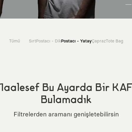
Tümü
Sırt
Postacı - Dik
Postacı - Yatay
Çapraz
Tote Bag
aalesef Bu Ayarda Bir KA
Bulamadık
Filtrelerden aramanı genişletebilirsin