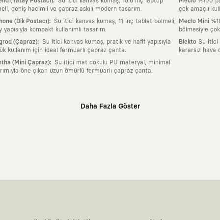
:
nd (Yatay Postacı)
Su itici kanvas kumaş, 15.6 inç laptop
Meclo
%100 pam
eli, geniş hacimli ve çapraz askılı modern tasarım.
çok amaçlı kul
:
one (Dik Postacı)
Su itici kanvas kumaş, 11 inç tablet bölmeli,
Meclo Mini
%10
y yapısıyla kompakt kullanımlı tasarım.
bölmesiyle çok
:
grod (Çapraz)
Su itici kanvas kumaş, pratik ve hafif yapısıyla
Blekto
Su itici
ük kullanım için ideal fermuarlı çapraz çanta.
kararsız hava 
:
tha (Mini Çapraz)
Su itici mat dokulu PU materyal, minimal
rımıyla öne çıkan uzun ömürlü fermuarlı çapraz çanta.
Daha Fazla Göster
klı sanatçılara ve yaratıcı zihinlere açık tutan bir tasarım platformudur. Üzeri
erden ve hızlı tüketim döngülerinden tamamen uzağız. Amacımız sadece birkaç ay
zaman kaybetmeyen zamansız tasarımlar ortaya koymaktır.
 olanların ve şehri özgürce adımlayanların ortak dilidir. Üzerinde taşıdığın ta
yanından bağımsız illüstratörler, sanatçılar ve kendi alanında vizyoner olan gl
yeni hikayeler anlattığı ortak bir platformdur.
neyimine kadar tüm süreçlerimizi kendi içimizde, büyük bir tutkuyla yönetiyo
karşıyız. Lokal üreticilerimizle birlikte, zamansız ve uzun yaşam döngüsüne sahip