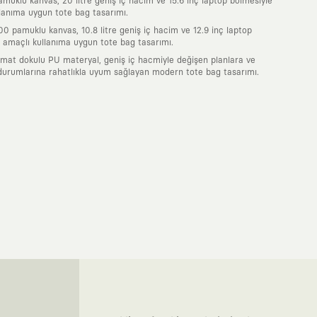
uklu kanvas, 20 litre geniş iç hacim ve 15.6 inç laptop bölmesiyle
lanıma uygun tote bag tasarımı.
0 pamuklu kanvas, 10.8 litre geniş iç hacim ve 12.9 inç laptop
 amaçlı kullanıma uygun tote bag tasarımı.
 mat dokulu PU materyal, geniş iç hacmiyle değişen planlara ve
durumlarına rahatlıkla uyum sağlayan modern tote bag tasarımı.
nde taşıdığın her parça, arkasında derin bir anlam ve hikaye barındıran
 giyilip eskiyecek kıyafetler üretmek değil; yıllar boyu dolabının en
sarımla, sıradanlığa meydan okuyan büyük ve yaratıcı bir topluluğun
obal markalarla yaptığımız özel iş birlikleriyle harmanlıyoruz. KAFT
ruz. Bu entegre ekosistem, sana ulaşan her ürünün yüksek KAFT
, doğaya saygılı tasarımları hayata geçiriyoruz. Better Cotton Initiative