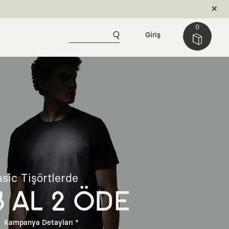
0
Giriş
sic Tişörtlerde
3 AL 2 ÖDE
Kampanya Detayları *