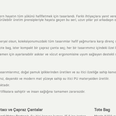
n hayatın tüm yükünü hafifletmek için tasarlandı. Farklı ihtiyaçlara yanıt vere
ülebilir üretim prensipleriyle hayata geçen bu seri, uzun yıllar yol arkadaşın o
al olsun, koleksiyonumuzdaki tüm tasarımlar hafif yağmurlara karşı direnç sağl
 tote bag, ister kompakt bir çapraz çanta seç; her bir tasarımımız içindeki özel
en için ayarlanabilir askılar ve vücut ergonomisine uyum sağlayan destekli sır
mlarımız, doğal pamuk ipliklerinden üretilen ve su itici özelliğe sahip kanva
z, dayanıklı ve modern mat yüzeye sahip su itici PU materyalden üretilir.
ktadır.
tifikalara sahiptir ve insan sağlığına tamamen zararsızdır.
tacı ve Çapraz Çantalar
Tote Bag