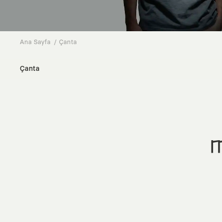
Ana Sayfa
Çanta
Çanta
M