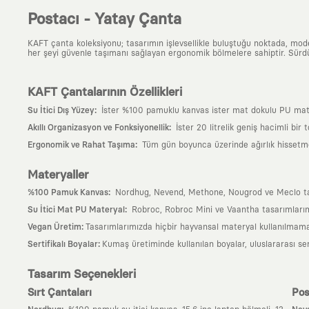
Postacı - Yatay Çanta
KAFT çanta koleksiyonu; tasarımın işlevsellikle buluştuğu noktada, moder
her şeyi güvenle taşımanı sağlayan ergonomik bölmelere sahiptir. Sürdür
KAFT Çantalarının Özellikleri
:
Su İtici Dış Yüzey
İster %100 pamuklu kanvas ister mat dokulu PU matery
:
Akıllı Organizasyon ve Fonksiyonellik
İster 20 litrelik geniş hacimli bir
:
Ergonomik ve Rahat Taşıma
Tüm gün boyunca üzerinde ağırlık hissetmem
Materyaller
:
%100 Pamuk Kanvas
Nordhug, Nevend, Methone, Nougrod ve Meclo tasarı
:
Su İtici Mat PU Materyal
Robroc, Robroc Mini ve Vaantha tasarımlarımı
:
Vegan Üretim
Tasarımlarımızda hiçbir hayvansal materyal kullanılmama
:
Sertifikalı Boyalar
Kumaş üretiminde kullanılan boyalar, uluslararası ser
Tasarım Seçenekleri
Sırt Çantaları
Pos