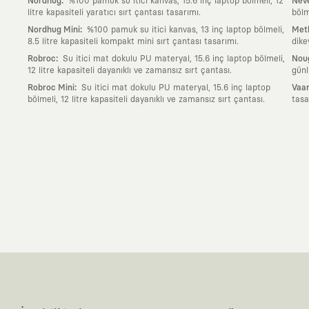
:
Nordhug
%100 pamuk su itici kanvas, 15.6 inç laptop bölmeli, 12
Neve
litre kapasiteli yaratıcı sırt çantası tasarımı.
bölm
:
Nordhug Mini
%100 pamuk su itici kanvas, 13 inç laptop bölmeli,
Meth
8.5 litre kapasiteli kompakt mini sırt çantası tasarımı.
dike
:
Robroc
Su itici mat dokulu PU materyal, 15.6 inç laptop bölmeli,
Nou
12 litre kapasiteli dayanıklı ve zamansız sırt çantası.
günl
:
Robroc Mini
Su itici mat dokulu PU materyal, 15.6 inç laptop
Vaan
bölmeli, 12 litre kapasiteli dayanıklı ve zamansız sırt çantası.
tasa
Neden KAFT?
:
Giyilebilir Hikayeler
KAFT sıradan bir giyim markası değil; kanvasını far
özgün bir sanat eseridir.
:
Zamansız Tasarımlar
Klasik moda dünyasının dayattığı sezonluk trendl
değerli parçası olarak kalacak, hikayesini ve estetik değerini hiçbir 
:
Yaratıcı Bir Topluluk
KAFT, keşfetmeyi sevenlerin, sanata tutkuyla bağlı
parçası olursun.
:
Global İş Birlikleri
Kendi tasarım mutfağımızın gücünü, dünyanın dört bir 
kanvası, farklı disiplinlerin, kültürlerin ve yaratıcı zihinlerin buluşup yep
:
360 Derece Entegre Kalite
Tasarımdan üretime, yazılımdan müşteri de
standartlarında ve tavizsiz bir kaliteyle üretilmesini garanti eder.
:
Sürdürülebilir ve Doğaya Saygılı Vizyon
Hızlı tüketim alışkanlıklarına 