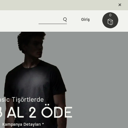
0
Giriş
sic Tişörtlerde
3 AL 2 ÖDE
Kampanya Detayları *