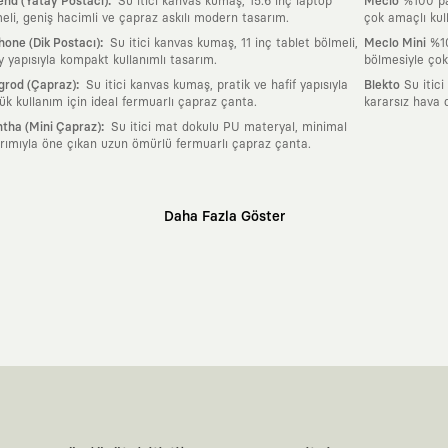
:
nd (Yatay Postacı)
Su itici kanvas kumaş, 15.6 inç laptop
Meclo
%100 pam
eli, geniş hacimli ve çapraz askılı modern tasarım.
çok amaçlı kul
:
one (Dik Postacı)
Su itici kanvas kumaş, 11 inç tablet bölmeli,
Meclo Mini
%10
y yapısıyla kompakt kullanımlı tasarım.
bölmesiyle çok
:
grod (Çapraz)
Su itici kanvas kumaş, pratik ve hafif yapısıyla
Blekto
Su itici
ük kullanım için ideal fermuarlı çapraz çanta.
kararsız hava 
:
tha (Mini Çapraz)
Su itici mat dokulu PU materyal, minimal
rımıyla öne çıkan uzun ömürlü fermuarlı çapraz çanta.
Daha Fazla Göster
klı sanatçılara ve yaratıcı zihinlere açık tutan bir tasarım platformudur. Üzeri
erden ve hızlı tüketim döngülerinden tamamen uzağız. Amacımız sadece birkaç ay
zaman kaybetmeyen zamansız tasarımlar ortaya koymaktır.
 olanların ve şehri özgürce adımlayanların ortak dilidir. Üzerinde taşıdığın ta
yanından bağımsız illüstratörler, sanatçılar ve kendi alanında vizyoner olan gl
yeni hikayeler anlattığı ortak bir platformdur.
neyimine kadar tüm süreçlerimizi kendi içimizde, büyük bir tutkuyla yönetiyo
karşıyız. Lokal üreticilerimizle birlikte, zamansız ve uzun yaşam döngüsüne sahip