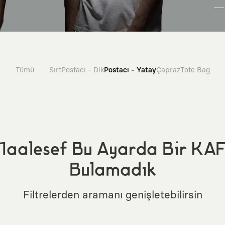
Tümü
Sırt
Postacı - Dik
Postacı - Yatay
Çapraz
Tote Bag
aalesef Bu Ayarda Bir KA
Bulamadık
Filtrelerden aramanı genişletebilirsin