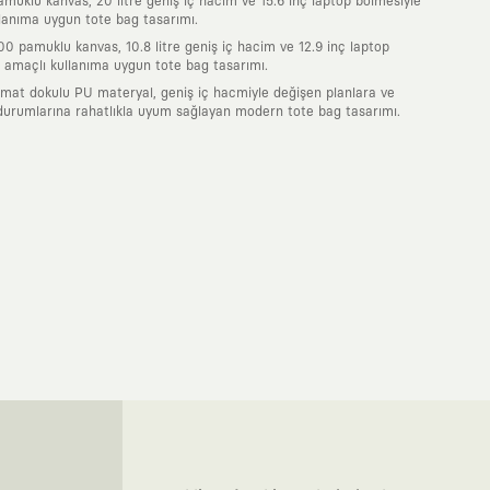
uklu kanvas, 20 litre geniş iç hacim ve 15.6 inç laptop bölmesiyle
lanıma uygun tote bag tasarımı.
0 pamuklu kanvas, 10.8 litre geniş iç hacim ve 12.9 inç laptop
 amaçlı kullanıma uygun tote bag tasarımı.
 mat dokulu PU materyal, geniş iç hacmiyle değişen planlara ve
durumlarına rahatlıkla uyum sağlayan modern tote bag tasarımı.
nde taşıdığın her parça, arkasında derin bir anlam ve hikaye barındıran
 giyilip eskiyecek kıyafetler üretmek değil; yıllar boyu dolabının en
sarımla, sıradanlığa meydan okuyan büyük ve yaratıcı bir topluluğun
obal markalarla yaptığımız özel iş birlikleriyle harmanlıyoruz. KAFT
ruz. Bu entegre ekosistem, sana ulaşan her ürünün yüksek KAFT
, doğaya saygılı tasarımları hayata geçiriyoruz. Better Cotton Initiative