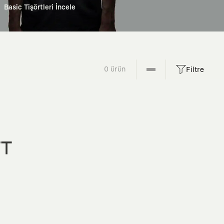
Basic Tişörtleri İncele
0 ürün
Filtre
FT