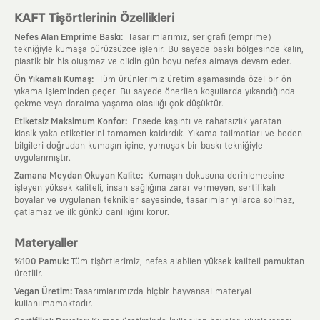
KAFT Tişörtlerinin Özellikleri
:
Nefes Alan Emprime Baskı
Tasarımlarımız, serigrafi (emprime)
tekniğiyle kumaşa pürüzsüzce işlenir. Bu sayede baskı bölgesinde kalın,
plastik bir his oluşmaz ve cildin gün boyu nefes almaya devam eder.
:
Ön Yıkamalı Kumaş
Tüm ürünlerimiz üretim aşamasında özel bir ön
yıkama işleminden geçer. Bu sayede önerilen koşullarda yıkandığında
çekme veya daralma yaşama olasılığı çok düşüktür.
:
Etiketsiz Maksimum Konfor
Ensede kaşıntı ve rahatsızlık yaratan
klasik yaka etiketlerini tamamen kaldırdık. Yıkama talimatları ve beden
bilgileri doğrudan kumaşın içine, yumuşak bir baskı tekniğiyle
uygulanmıştır.
:
Zamana Meydan Okuyan Kalite
Kumaşın dokusuna derinlemesine
işleyen yüksek kaliteli, insan sağlığına zarar vermeyen, sertifikalı
boyalar ve uygulanan teknikler sayesinde, tasarımlar yıllarca solmaz,
çatlamaz ve ilk günkü canlılığını korur.
Materyaller
:
%100 Pamuk
Tüm tişörtlerimiz, nefes alabilen yüksek kaliteli pamuktan
üretilir.
:
Vegan Üretim
Tasarımlarımızda hiçbir hayvansal materyal
kullanılmamaktadır.