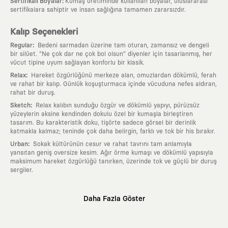
:
Sertifikalı Boyalar
Kumaş üretiminde kullanılan boyalar, uluslararası
sertifikalara sahiptir ve insan sağlığına tamamen zararsızdır.
Kalıp Seçenekleri
:
Regular
Bedeni sarmadan üzerine tam oturan, zamansız ve dengeli
bir silüet. "Ne çok dar ne çok bol olsun" diyenler için tasarlanmış, her
vücut tipine uyum sağlayan konforlu bir klasik.
:
Relax
Hareket özgürlüğünü merkeze alan, omuzlardan dökümlü, ferah
ve rahat bir kalıp. Günlük koşuşturmaca içinde vücuduna nefes aldıran,
rahat bir duruş.
:
Sketch
Relax kalıbın sunduğu özgür ve dökümlü yapıyı, pürüzsüz
yüzeylerin aksine kendinden dokulu özel bir kumaşla birleştiren
tasarım. Bu karakteristik doku, tişörte sadece görsel bir derinlik
katmakla kalmaz; teninde çok daha belirgin, farklı ve tok bir his bırakır.
:
Urban
Sokak kültürünün cesur ve rahat tavrını tam anlamıyla
yansıtan geniş oversize kesim. Ağır örme kumaşı ve dökümlü yapısıyla
maksimum hareket özgürlüğü tanırken, üzerinde tok ve güçlü bir duruş
sergiler.
Neden KAFT?
Daha Fazla Göster
:
Giyilebilir Hikayeler
KAFT sıradan bir giyim markası değil; kanvasını
farklı sanatçılara ve yaratıcı zihinlere açık tutan bir tasarım
platformudur. Üzerinde taşıdığın her parça, arkasında derin bir anlam