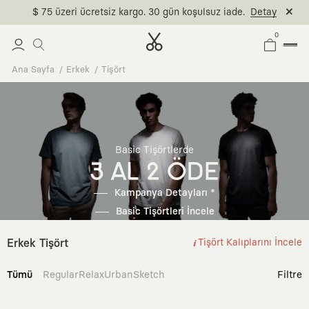
$ 75 üzeri ücretsiz kargo. 30 gün koşulsuz iade.
Detay
0
Ana Sayfa
Erkek
Tişört
Basic Tişörtlerde
3 AL 2 ÖDE
Kampanya Detayları *
Basic Tişörtleri İncele
Erkek Tişört
Tişört Kalıplarını İncele
Tümü
Regular
Relax
Urban
Sketch
Filtre