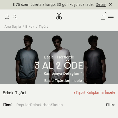
$ 75 üzeri ücretsiz kargo. 30 gün koşulsuz iade.
Detay
0
Ana Sayfa
Erkek
Tişört
Basic Tişörtlerde
3 AL 2 ÖDE
Kampanya Detayları *
Basic Tişörtleri İncele
Erkek Tişört
Tişört Kalıplarını İncele
Tümü
Regular
Relax
Urban
Sketch
Filtre