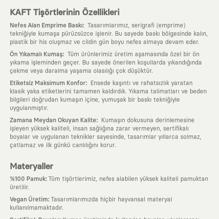
KAFT Tişörtlerinin Özellikleri
:
Nefes Alan Emprime Baskı
Tasarımlarımız, serigrafi (emprime)
tekniğiyle kumaşa pürüzsüzce işlenir. Bu sayede baskı bölgesinde kalın,
plastik bir his oluşmaz ve cildin gün boyu nefes almaya devam eder.
:
Ön Yıkamalı Kumaş
Tüm ürünlerimiz üretim aşamasında özel bir ön
yıkama işleminden geçer. Bu sayede önerilen koşullarda yıkandığında
çekme veya daralma yaşama olasılığı çok düşüktür.
:
Etiketsiz Maksimum Konfor
Ensede kaşıntı ve rahatsızlık yaratan
klasik yaka etiketlerini tamamen kaldırdık. Yıkama talimatları ve beden
bilgileri doğrudan kumaşın içine, yumuşak bir baskı tekniğiyle
uygulanmıştır.
:
Zamana Meydan Okuyan Kalite
Kumaşın dokusuna derinlemesine
işleyen yüksek kaliteli, insan sağlığına zarar vermeyen, sertifikalı
boyalar ve uygulanan teknikler sayesinde, tasarımlar yıllarca solmaz,
çatlamaz ve ilk günkü canlılığını korur.
Materyaller
:
%100 Pamuk
Tüm tişörtlerimiz, nefes alabilen yüksek kaliteli pamuktan
üretilir.
:
Vegan Üretim
Tasarımlarımızda hiçbir hayvansal materyal
kullanılmamaktadır.