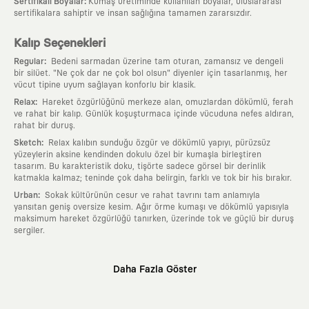
:
Sertifikalı Boyalar
Kumaş üretiminde kullanılan boyalar, uluslararası
sertifikalara sahiptir ve insan sağlığına tamamen zararsızdır.
Kalıp Seçenekleri
:
Regular
Bedeni sarmadan üzerine tam oturan, zamansız ve dengeli
bir silüet. "Ne çok dar ne çok bol olsun" diyenler için tasarlanmış, her
vücut tipine uyum sağlayan konforlu bir klasik.
:
Relax
Hareket özgürlüğünü merkeze alan, omuzlardan dökümlü, ferah
ve rahat bir kalıp. Günlük koşuşturmaca içinde vücuduna nefes aldıran,
rahat bir duruş.
:
Sketch
Relax kalıbın sunduğu özgür ve dökümlü yapıyı, pürüzsüz
yüzeylerin aksine kendinden dokulu özel bir kumaşla birleştiren
tasarım. Bu karakteristik doku, tişörte sadece görsel bir derinlik
katmakla kalmaz; teninde çok daha belirgin, farklı ve tok bir his bırakır.
:
Urban
Sokak kültürünün cesur ve rahat tavrını tam anlamıyla
yansıtan geniş oversize kesim. Ağır örme kumaşı ve dökümlü yapısıyla
maksimum hareket özgürlüğü tanırken, üzerinde tok ve güçlü bir duruş
sergiler.
Neden KAFT?
Daha Fazla Göster
:
Giyilebilir Hikayeler
KAFT sıradan bir giyim markası değil; kanvasını
farklı sanatçılara ve yaratıcı zihinlere açık tutan bir tasarım
platformudur. Üzerinde taşıdığın her parça, arkasında derin bir anlam