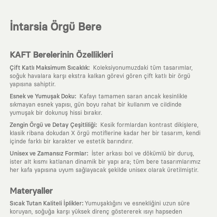
İntarsia Örgü Bere
KAFT Berelerinin Özellikleri
:
Çift Katlı Maksimum Sıcaklık
Koleksiyonumuzdaki tüm tasarımlar,
soğuk havalara karşı ekstra kalkan görevi gören çift katlı bir örgü
yapısına sahiptir.
:
Esnek ve Yumuşak Doku
Kafayı tamamen saran ancak kesinlikle
sıkmayan esnek yapısı, gün boyu rahat bir kullanım ve cildinde
yumuşak bir dokunuş hissi bırakır.
:
Zengin Örgü ve Detay Çeşitliliği
Kesik formlardan kontrast dikişlere,
klasik ribana dokudan X örgü motiflerine kadar her bir tasarım, kendi
içinde farklı bir karakter ve estetik barındırır.
:
Unisex ve Zamansız Formlar
İster arkası bol ve dökümlü bir duruş,
ister alt kısmı katlanan dinamik bir yapı ara; tüm bere tasarımlarımız
her kafa yapısına uyum sağlayacak şekilde unisex olarak üretilmiştir.
Materyaller
:
Sıcak Tutan Kaliteli İplikler
Yumuşaklığını ve esnekliğini uzun süre
koruyan, soğuğa karşı yüksek direnç göstererek ısıyı hapseden