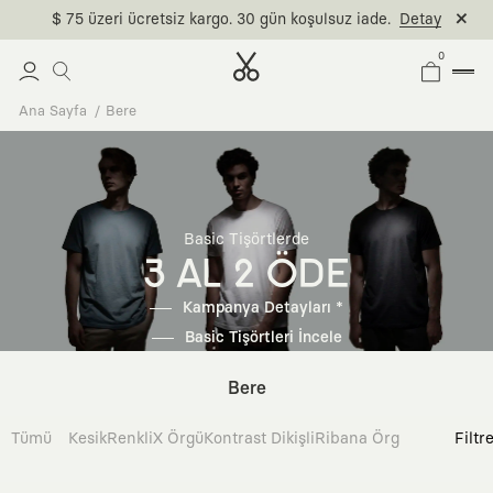
$ 75 üzeri ücretsiz kargo. 30 gün koşulsuz iade.
Detay
0
Ana Sayfa
Bere
Basic Tişörtlerde
3 AL 2 ÖDE
Kampanya Detayları *
Basic Tişörtleri İncele
Bere
Tümü
Kesik
Renkli
X Örgü
Kontrast Dikişli
Ribana Örgü
İntarsia Ör
Filtr