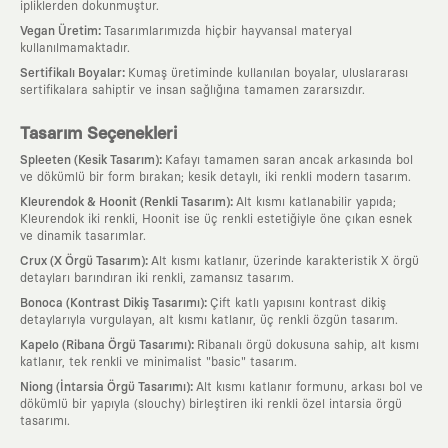
ipliklerden dokunmuştur.
:
Vegan Üretim
Tasarımlarımızda hiçbir hayvansal materyal
kullanılmamaktadır.
:
Sertifikalı Boyalar
Kumaş üretiminde kullanılan boyalar, uluslararası
sertifikalara sahiptir ve insan sağlığına tamamen zararsızdır.
Tasarım Seçenekleri
:
Spleeten (Kesik Tasarım)
Kafayı tamamen saran ancak arkasında bol
ve dökümlü bir form bırakan; kesik detaylı, iki renkli modern tasarım.
:
Kleurendok & Hoonit (Renkli Tasarım)
Alt kısmı katlanabilir yapıda;
Kleurendok iki renkli, Hoonit ise üç renkli estetiğiyle öne çıkan esnek
ve dinamik tasarımlar.
:
Crux (X Örgü Tasarım)
Alt kısmı katlanır, üzerinde karakteristik X örgü
detayları barındıran iki renkli, zamansız tasarım.
:
Bonoca (Kontrast Dikiş Tasarımı)
Çift katlı yapısını kontrast dikiş
detaylarıyla vurgulayan, alt kısmı katlanır, üç renkli özgün tasarım.
:
Kapelo (Ribana Örgü Tasarımı)
Ribanalı örgü dokusuna sahip, alt kısmı
katlanır, tek renkli ve minimalist "basic" tasarım.
:
Niong (İntarsia Örgü Tasarımı)
Alt kısmı katlanır formunu, arkası bol ve
dökümlü bir yapıyla (slouchy) birleştiren iki renkli özel intarsia örgü
tasarımı.