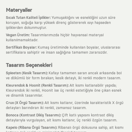
Materyaller
:
Sıcak Tutan Kaliteli İplikler
Yumuşaklığını ve esnekliğini uzun süre
koruyan, soğuğa karşı yüksek direnç göstererek ısıyı hapseden
ipliklerden dokunmuştur.
:
Vegan Üretim
Tasarımlarımızda hiçbir hayvansal materyal
kullanılmamaktadır.
:
Sertifikalı Boyalar
Kumaş üretiminde kullanılan boyalar, uluslararası
sertifikalara sahiptir ve insan sağlığına tamamen zararsızdır.
Tasarım Seçenekleri
:
Spleeten (Kesik Tasarım)
Kafayı tamamen saran ancak arkasında bol
ve dökümlü bir form bırakan; kesik detaylı, iki renkli modern tasarım.
:
Kleurendok & Hoonit (Renkli Tasarım)
Alt kısmı katlanabilir yapıda;
Kleurendok iki renkli, Hoonit ise üç renkli estetiğiyle öne çıkan esnek
ve dinamik tasarımlar.
:
Crux (X Örgü Tasarım)
Alt kısmı katlanır, üzerinde karakteristik X örgü
detayları barındıran iki renkli, zamansız tasarım.
:
Bonoca (Kontrast Dikiş Tasarımı)
Çift katlı yapısını kontrast dikiş
detaylarıyla vurgulayan, alt kısmı katlanır, üç renkli özgün tasarım.
:
Kapelo (Ribana Örgü Tasarımı)
Ribanalı örgü dokusuna sahip, alt kısmı