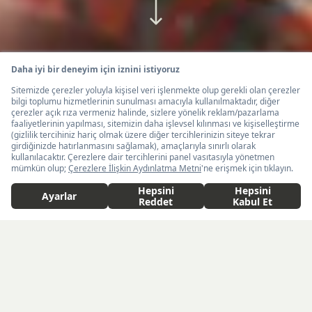
“Derinlerde biriktirdiği varlık enerjisiyle yeryüzündeki tükenmişliği
oyuna çağırıyor.”