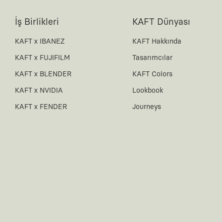
İş Birlikleri
KAFT Dünyası
KAFT x IBANEZ
KAFT Hakkında
KAFT x FUJIFILM
Tasarımcılar
KAFT x BLENDER
KAFT Colors
KAFT x NVIDIA
Lookbook
KAFT x FENDER
Journeys