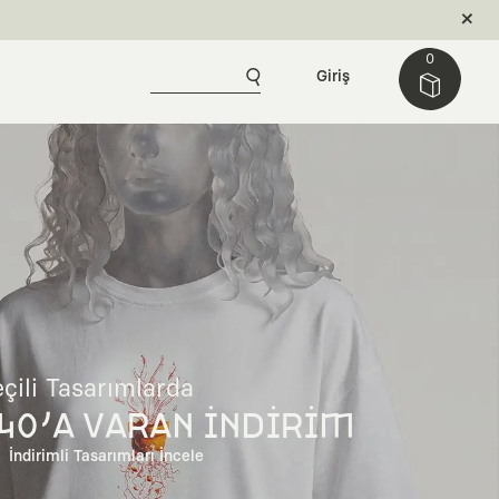
0
Giriş
çili Tasarımlarda
40'A VARAN İNDİRİM
İndirimli Tasarımları İncele