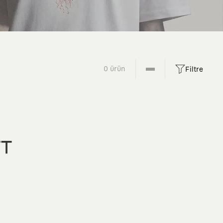
0 ürün
Filtre
FT