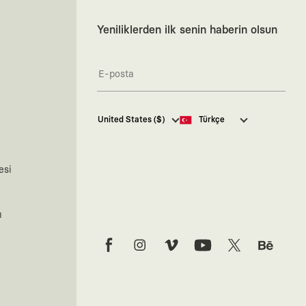
Yeniliklerden ilk senin haberin olsun
Kaft Tasarım Tekstil Sanayi ve
United States ($)
Türkçe
Ticaret Anonim Şirketi tarafından
kampanya ve tanıtımlara ilişkin
tarafıma ticari elektronik ileti
göndermesi için
burada
belirtilen
esi
izni veriyorum.
Ticari Elektronik İleti Aydınlatma
Metni’ne
buradan ulaşabilirsiniz.
ı