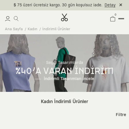
$ 75 üzeri ücretsiz kargo. 30 gün koşulsuz iade.
Detay
0
Ana Sayfa
Kadın
İndirimli Ürünler
Seçili Tasarımlarda
%40'A VARAN İNDİRİM
İndirimli Tasarımları İncele
Kadın İndirimli Ürünler
Filtre